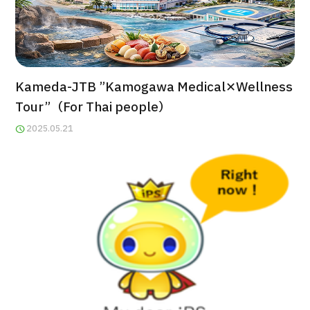
日语
英语
汉语
越南语
Kameda-JTB ”Kamogawa Medical✕Wellness
联系我们
Tour”（For Thai people）
2025.05.21