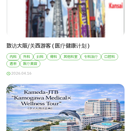
按部位・疾病搜索
按检查・术式・
治疗方法搜索
搜索美容医疗
内容精选
致访大阪/关西游客 ( 医疗健康计划 )
新闻
内科
外科
妇科
骨科
其他科室
专科治疗
口腔科
透析
医疗美容
面向医疗机构
2026.04.16
运营公司
个人信息保护政策
公司指南与政策
JTB治理