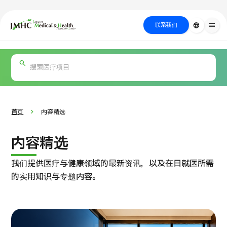
close
日本医疗健康雅旅中心（JMHC）
联系我们
language
menu
PICK UP PROGRAM
按部位・疾
关于日本医疗
按检查・术式・
就诊流程
治疗
搜索美容
病搜索
方法搜索
医疗
首页
内容精选
内容精选
我们提供医疗与健康领域的最新资讯，以及在日就医所需
的实用知识与专题内容。
国际 第二医疗意见（湘南镰仓综合医院）