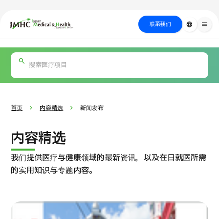
close
日本医疗健康雅旅中心（JMHC）
联系我们
language
menu
PICK UP PROGRAM
按部位・疾
关于日本医疗
按检查・术式・
就诊流程
治疗
搜索美容
病搜索
方法搜索
医疗
首页
内容精选
新闻发布
内容精选
我们提供医疗与健康领域的最新资讯，以及在日就医所需
的实用知识与专题内容。
国际 第二医疗意见（湘南镰仓综合医院）