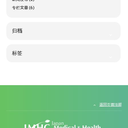
按部位・疾病搜索
专栏文章 (6)
按检查・术式・
治疗方法搜索
搜索美容医疗
归档
内容精选
新闻
标签
面向医疗机构
运营公司
个人信息保护政策
返回页面顶部
公司指南与政策
JTB治理