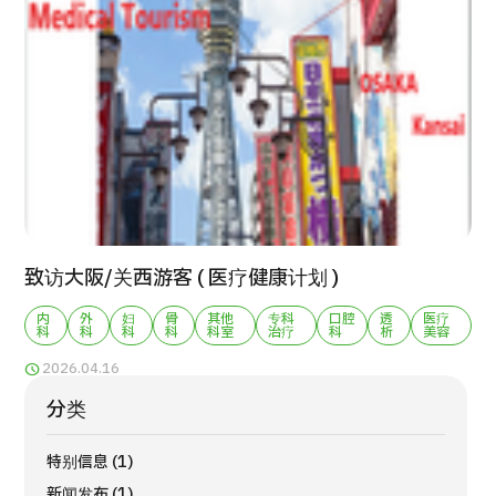
康
治療
治療
2026.01.12
TOP
致访大阪/关西游客 ( 医疗健康计划 )
关于JMHC
内
外
妇
骨
其他
专科
口腔
透
医疗
科
科
科
科
科室
治疗
科
析
美容
2026.04.16
面向国际患者
分类
关于日本医疗
就诊流程
特别信息 (1)
医疗项目检索
新闻发布 (1)