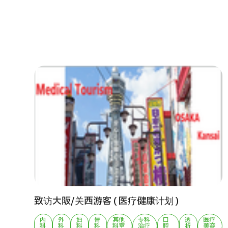
治疗方法搜索
搜索美容医疗
J
重
日语
英语
汉语
越南语
健
2
联系我们
致访大阪/关西游客 ( 医疗健康计划 )
内
外
妇
骨
其他
专科
口
透
医疗
科
科
科
科
科室
治疗
腔
析
美容