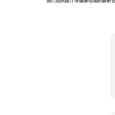
我们提供医疗与健康领域的最新
国际
MHC-A综合体检 <含胃镜检查＞・男性【东京・八
治療
洲综合健康检查中心】
202
診
健診
健診
026.01.12