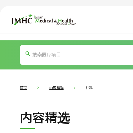
日本医疗健康雅旅中心（JMHC）
TOP
关于JMHC
内容精选
按部位・
面向国际患者
新闻
关于日本医疗
首页
内容精选
妇科
就诊流程
面向医疗
内容精选
医疗项目检索
按部位・疾病搜索
按检查・术式・