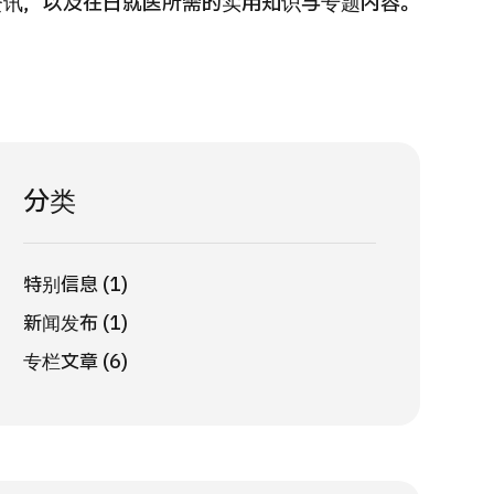
资讯，以及在日就医所需的实用知识与专题内容。
 第二医疗意见（湘南镰仓综合医院）
重离子
治療
治療
6.01.12
2026.
分类
特别信息 (1)
新闻发布 (1)
专栏文章 (6)