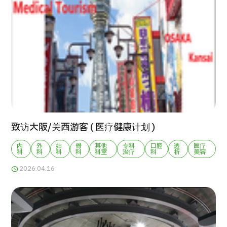
康
治療
治療
2026.01.12
TOP
致访大阪/关西游客 ( 医疗健康计划 )
关于JMHC
内
外
妇
骨
其他
专科
口腔
透
医疗
科
科
科
科
科室
治疗
科
析
美容
2026.04.16
面向国际患者
关于日本医疗
就诊流程
医疗项目检索