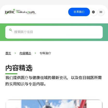
close
日本医疗健康雅旅中心（JMHC）
联系我们
language
menu
PICK UP PROGRAM
按部位・疾
关于日本医疗
按检查・术式・
就诊流程
治疗
搜索美容
病搜索
方法搜索
医疗
首页
内容精选
专科治疗
内容精选
我们提供医疗与健康领域的最新资讯，以及在日就医所需
的实用知识与专题内容。
国际 第二医疗意见（湘南镰仓综合医院）