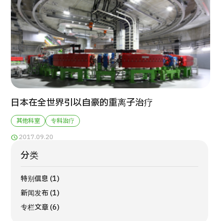
按部位・疾病搜索
按检查・术式・
治疗方法搜索
搜索美容医疗
内容精选
新闻
日本在全世界引以自豪的重离子治疗
面向医疗机构
其他科室
专科治疗
2017.09.20
运营公司
分类
个人信息保护政策
特别信息 (1)
新闻发布 (1)
公司指南与政策
专栏文章 (6)
JTB治理