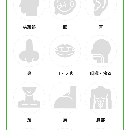
头颈部
眼
耳
鼻
口・牙齿
咽喉・食管
颈
肩
胸部