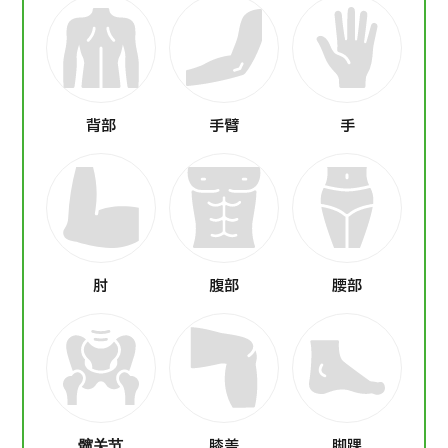
背部
手臂
手
肘
腹部
腰部
髋关节
膝盖
脚踝