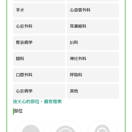
手术
心血管外科
日语
英语
汉语
越南语
心脏外科
耳鼻喉科
联系我们
胃肠病学
妇科
眼科
神经外科
口腔外科
呼吸科
心脏病学
其他
按关心的部位・器官搜索
部位