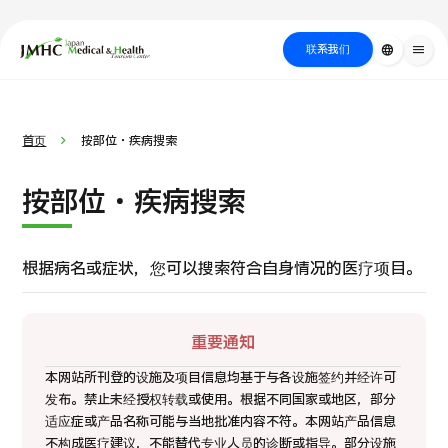
close
日本医疗健康雅旅中心（JMHC）
联系我们
language
menu
PICK UP PROGRAM
按部位・疾
关于日本医疗
按检查・术式・
就诊流程
治疗
搜索美容
首页
按部位・疾病搜索
病搜索
方法搜索
医疗
按部位・疾病搜索
根据病名或症状，
您可以搜索符合自身情况的医疗项目。
重要通知
本网站所刊登的设施及项目信息均基于与各设施签约并经许可
发布。禁止未经授权转载或使用。
根据不同国家或地区，部分
国际 第二医疗意见（湘南镰仓综合医院）
适应症或产品名称可能与当地批准内容不符。
本网站产品信息
不构成医疗建议，不能替代专业人员的诊断或指导。
部分设施