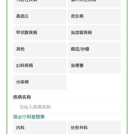
按部位・疾病搜索
按检查・术式・
高血压
皮肤病
治疗方法搜索
搜索美容医疗
甲状腺疾病
脑血管疾病
内容精选
其他
癌症/肿瘤
新闻
妇科疾病
脑梗塞
面向医疗机构
传染病
运营公司
疾病名称
个人信息保护政策
按诊疗科室搜索
公司指南与政策
内科
矫形外科
JTB治理