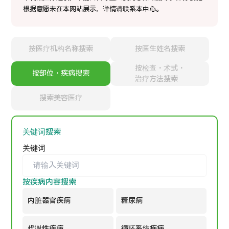
康
治療
治療
根据意愿未在本网站展示，详情请联系本中心。
2026.01.12
按医疗机构名称搜索
按医生姓名搜索
按检查・术式・
按部位・疾病搜索
治疗方法搜索
搜索美容医疗
TOP
关键词搜索
关于JMHC
关键词
面向国际患者
按疾病内容搜索
关于日本医疗
就诊流程
内脏器官疾病
糖尿病
医疗项目检索
代谢性疾病
循环系统疾病