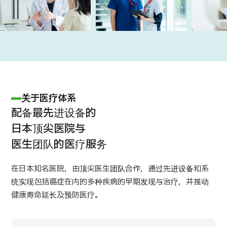
关于JMHC
面向国际患者
关于日本医疗
就诊流程
关于医疗体系
医疗项目检索
配备最先进设备的
按部位・疾病搜索
按检查・术式・
日本顶尖医院与
治疗方法搜索
医生团队的医疗服务
搜索美容医疗
内容精选
在日本知名医院，由顶尖医生团队合作，通过先进设备和系
统实现包括癌症在内的多种疾病的早期发现与治疗，并推动
健康寿命延长及预防医疗。
新闻
面向医疗机构