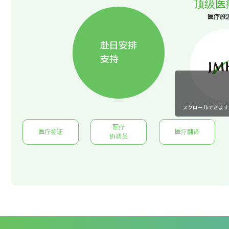
顶级医
医疗旅
赴日安排
支持
スクロールできます
医疗
医疗签证
医疗翻译
协调员