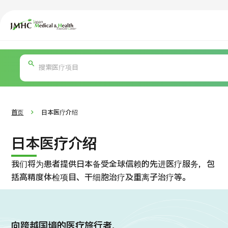
日本医疗健康雅旅中心（JMHC）
PICK UP PROGRAM
按部位・疾病搜索
关于日本医疗
按检查・术式・
治疗
就诊
首页
日本医疗介绍
日本医疗介绍
我们将为患者提供日本备受全球信赖的先进医疗服务，包
括高精度体检项目、干细胞治疗及重离子治疗等。
向跨越国境的医疗旅行者，