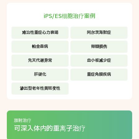
iPS/ES细胞治疗案例
难治性重症心力衰竭
阿尔茨海默症
帕金森病
脊髓损伤
先天代谢异常
血小板减少症
肝硬化
重症角膜疾病
渗出型老年性黄斑变性
放射治疗
可深入体内的重离子治疗