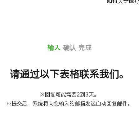
如有关于医
国际
MHC-A综合体检 <含胃镜检查＞・男性【东京・八
治療
洲综合健康检查中心】
202
診
健診
健診
输入
确认
完成
026.01.12
请通过以下表格联系我们。
※回复可能需要2到3天。

※提交后，系统将向您输入的邮箱发送自动回复邮件。