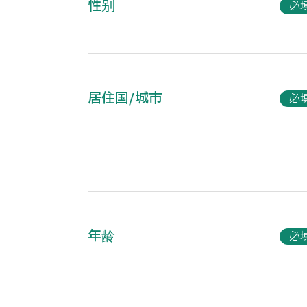
性别
必
居住国
/
城市
必
年龄
必