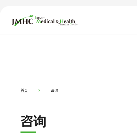
日本医疗健康雅旅中心（JMHC）
TOP
关于JMHC
内容精选
按部位・
面向国际患者
新闻
关于日本医疗
首页
咨询
就诊流程
面向医疗
咨询
医疗项目检索
按部位・疾病搜索
按检查・术式・