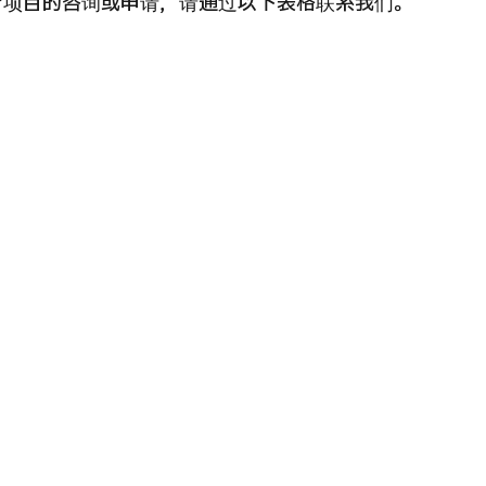
疗项目的咨询或申请，请通过以下表格联系我们。
 第二医疗意见（湘南镰仓综合医院）
重离子
治療
治療
6.01.12
2026.