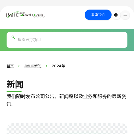
close
日本医疗健康雅旅中心（JMHC）
联系我们
language
menu
PICK UP PROGRAM
按部位・疾
关于日本医疗
按检查・术式・
就诊流程
治疗
搜索美容
病搜索
方法搜索
医疗
首页
JMHC新闻
2024年
新闻
我们随时发布公司公告、新闻稿以及业务和服务的最新资
讯。
国际 第二医疗意见（湘南镰仓综合医院）