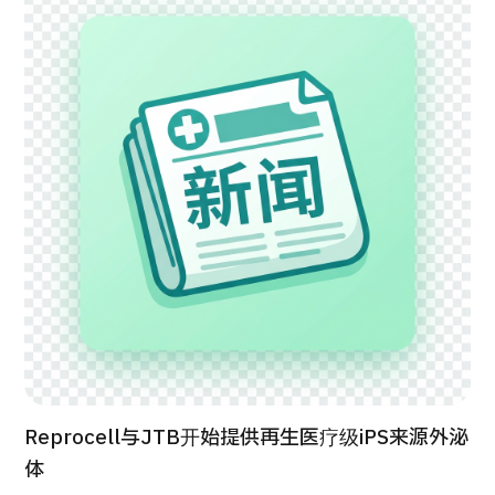
康
治療
治療
2026.01.12
TOP
关于JMHC
面向国际患者
关于日本医疗
就诊流程
Reprocell与JTB开始提供再生医疗级iPS来源外泌
体
医疗项目检索