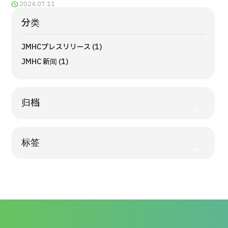
2024.07.11
按部位・疾病搜索
按检查・术式・
分类
治疗方法搜索
搜索美容医疗
JMHCプレスリリース (1)
JMHC 新闻 (1)
内容精选
新闻
归档
面向医疗机构
标签
运营公司
个人信息保护政策
公司指南与政策
JTB治理