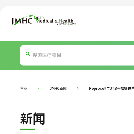
日本医疗健康雅旅中心（JMHC）
TOP
关于JMHC
内容精选
按部位・
面向国际患者
新闻
关于日本医疗
首页
JMHC新闻
Reprocell与JTB开始提
就诊流程
面向医疗
新闻
医疗项目检索
按部位・疾病搜索
按检查・术式・