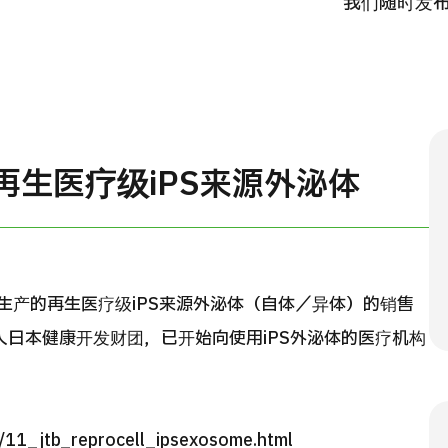
我们随时发
国际
MHC-A综合体检 <含胃镜检查＞・男性【东京・八
治療
洲综合健康检查中心】
202
診
健診
健診
026.01.12
提供再生医疗级iPS来源外泌体
ocell生产的再生医疗级iPS来源外泌体（自体／异体）的销售
人日本健康开发财团，已开始向使用iPS外泌体的医疗机构
/11_jtb_reprocell_ipsexosome.html