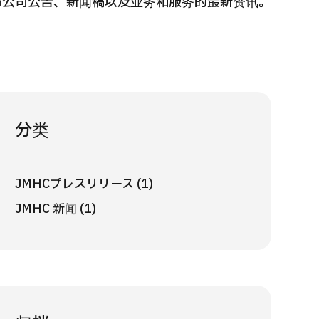
布公司公告、新闻稿以及业务和服务的最新资讯。
 第二医疗意见（湘南镰仓综合医院）
重离子
治療
治療
6.01.12
2026.
分类
JMHCプレスリリース (1)
JMHC 新闻 (1)