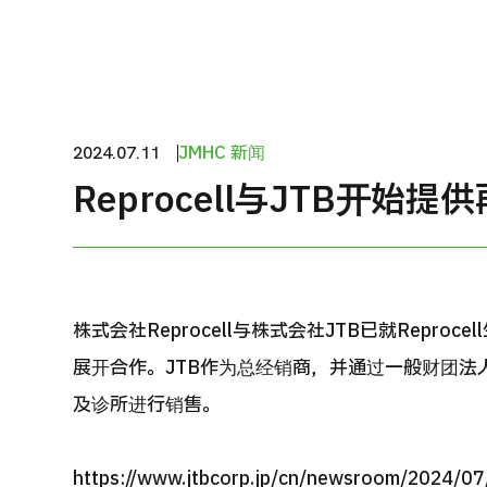
治疗方法搜索
搜索美容医疗
J
重
日语
英语
汉语
越南语
健
JMHC 新闻
2024.07.11
2
Reprocell与JTB开始
联系我们
株式会社Reprocell与株式会社JTB已就Repr
展开合作。JTB作为总经销商，并通过一般财团法
及诊所进行销售。
https://www.jtbcorp.jp/cn/newsroom/2024/07