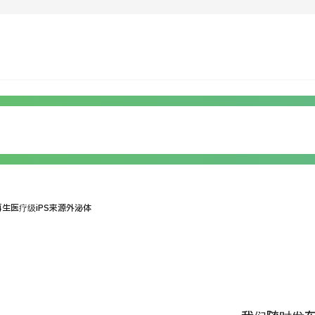
运营公司
疾病搜索
关于日本医疗
按检查・术式・
治疗方法搜索
就诊流程
搜索美
PICK
个人信息保护政策
供再生医疗级iPS来源外泌体
机构
公司指南与政策
JTB治理