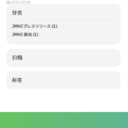
2025.10.08
按部位・疾病搜索
按检查・术式・
分类
治疗方法搜索
搜索美容医疗
JMHCプレスリリース (1)
JMHC 新闻 (1)
内容精选
新闻
归档
面向医疗机构
标签
运营公司
个人信息保护政策
公司指南与政策
JTB治理