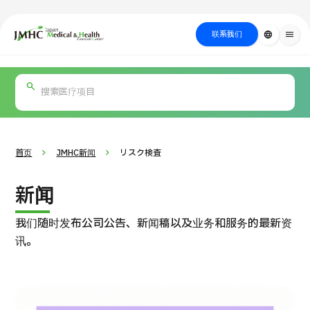
close
日本医疗健康雅旅中心（JMHC）
联系我们
language
menu
PICK UP PROGRAM
按部位・疾
关于日本医疗
按检查・术式・
就诊流程
治疗
搜索美容
病搜索
方法搜索
医疗
首页
JMHC新闻
リスク検査
新闻
我们随时发布公司公告、新闻稿以及业务和服务的最新资
讯。
国际 第二医疗意见（湘南镰仓综合医院）