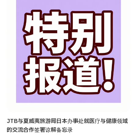
康
治療
治療
2026.01.12
TOP
关于JMHC
面向国际患者
关于日本医疗
就诊流程
JTB与夏威夷旅游局日本办事处就医疗与健康领域
的交流合作签署谅解备忘录
医疗项目检索