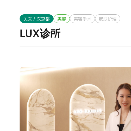
治疗方法搜索
搜索美容医疗
J
关东 / 东京都
美容
美容手术
皮肤护理
重
日语
英语
汉语
越南语
LUX诊所
健
2
联系我们