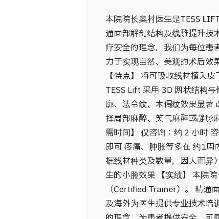
本院院长奥村医生是TESS LIFT 
通面部解剖结构及线雕提升技
疗安全的理念，我们为每位患者提
力于实现自然、美观的术后效果。 
【特点】 将可吸收线材植入皮
TESS Lift 采用 3D 网
廓、法令纹、木偶纹效果显著 
择局部麻醉、笑气麻醉或静脉麻
需时间】 仅咨询：约 2 小时 
即可 疼痛、肿胀等多在 约1周
据线材种类及数量，因人而异）
生的小脸效果 【实绩】 本院院长
（Certified Traine
及海外为医生提供专业技术培
的理念，为患者提供安全、可靠