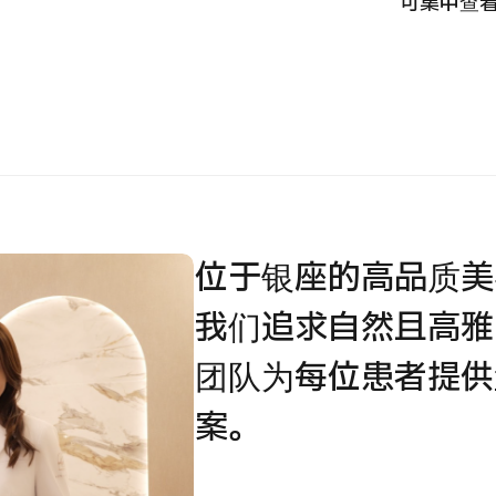
可集中查
国际
MHC-A综合体检 <含胃镜检查＞・男性【东京・八
治療
洲综合健康检查中心】
202
診
健診
健診
026.01.12
位于银座的高品质美
我们追求自然且高雅
团队为每位患者提供
案。