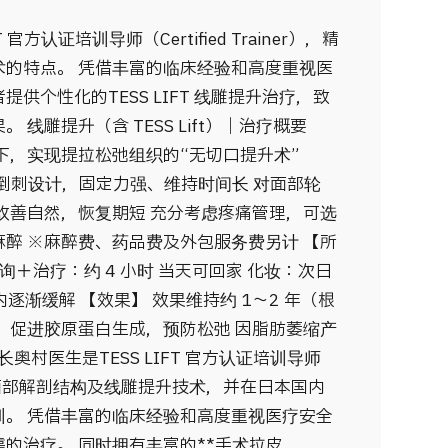
官方认证培训导师（Certified Trainer），精
术的特点。 凭借丰富的临床经验和高度重视医
供个性化的TESS LIFT 线雕提升治疗，致
线雕提升（含 TESS Lift）｜治疗概要
下，实现提拉松弛组织的“无切口提升术”
状结构与倒刺设计，固定力强、维持时间长 对面部轮
改善自然，恢复期短 充分考虑疼痛管理，可选
醉 ※麻醉费、药品费及外包服务费另计 【所
咨询＋治疗：约 4 小时 当天可回家 化妆：次日
内逐渐缓解 【效果】 效果维持约 1～2 年（根
 促进胶原蛋白生成，预防松弛 因脂肪萎缩产
奥村医生是TESS LIFT 官方认证培训导师
r）。 精通面部解剖结构及线雕提升技术，并在日本国内
训。 凭借丰富的临床经验和高度重视医疗安全
的治疗。 同时拥有丰富的**手术拉皮