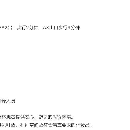
A2出口步行2分钟，A3出口步行3分钟
语和中文口译人员
斯林患者提供安心、舒适的就诊环境。
供礼拜垫、礼拜空间及符合清真要求的化妆品。