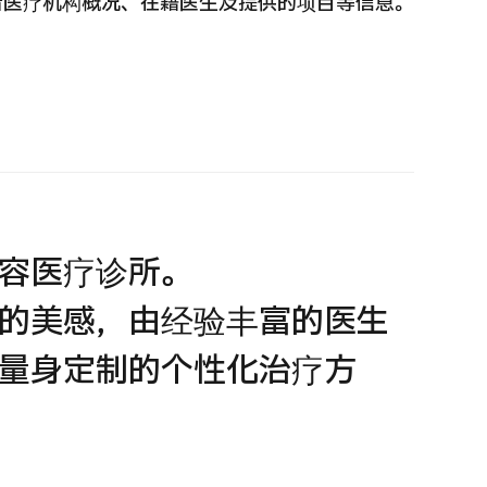
看医疗机构概况、在籍医生及提供的项目等信息。
 第二医疗意见（湘南镰仓综合医院）
重离子
治療
治療
6.01.12
2026.
容医疗诊所。
的美感，由经验丰富的医生
量身定制的个性化治疗方