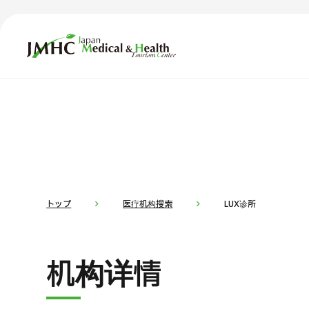
日本医疗健康雅旅中心（JMHC）
TOP
关于JMHC
内容精选
按部位・
面向国际患者
新闻
关于日本医疗
トップ
医疗机构搜索
LUX诊所
就诊流程
面向医疗
机构详情
医疗项目检索
按部位・疾病搜索
按检查・术式・