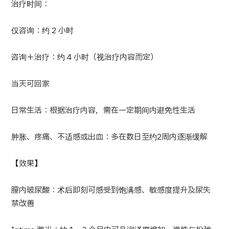
治疗时间：
日语
英语
汉语
越南语
仅咨询：约 2 小时
咨询＋治疗：约 4 小时（视治疗内容而定）
联系我们
当天可回家
日常生活：根据治疗内容，需在一定期间内避免性生活
肿胀、疼痛、不适感或出血：多在数日至约2周内逐渐缓解
【效果】
膣内玻尿酸：术后即刻可感受到饱满感、敏感度提升及尿失
禁改善