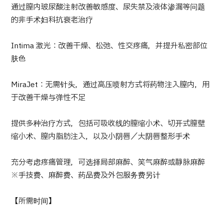
通过膣内玻尿酸注射改善敏感度、尿失禁及液体渗漏等问题
按部位・疾病搜索
的非手术妇科抗衰老治疗
按检查・术式・
治疗方法搜索
搜索美容医疗
Intima 激光：改善干燥、松弛、性交疼痛，并提升私密部位
肤色
内容精选
MiraJet：无需针头，通过高压喷射方式将药物注入膣内，用
新闻
于改善干燥与弹性不足
面向医疗机构
提供多种治疗方式，包括可吸收线的膣缩小术、切开式膣壁
缩小术、膣内脂肪注入，以及小阴唇／大阴唇整形手术
运营公司
充分考虑疼痛管理，可选择局部麻醉、笑气麻醉或静脉麻醉
个人信息保护政策
※手技费、麻醉费、药品费及外包服务费另计
公司指南与政策
【所需时间】
JTB治理