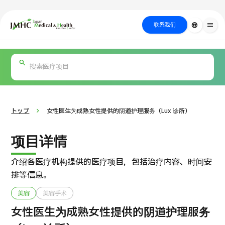
close
日本医疗健康雅旅中心（JMHC）
联系我们
language
menu
PICK UP PROGRAM
按部位・疾
关于日本医疗
按检查・术式・
就诊流程
治疗
搜索美容
病搜索
方法搜索
医疗
トップ
女性医生为成熟女性提供的阴道护理服务（Lux 诊所）
项目详情
介绍各医疗机构提供的医疗项目，包括治疗内容、时间安
排等信息。
美容
美容手术
国际 第二医疗意见（湘南镰仓综合医院）
女性医生为成熟女性提供的阴道护理服务