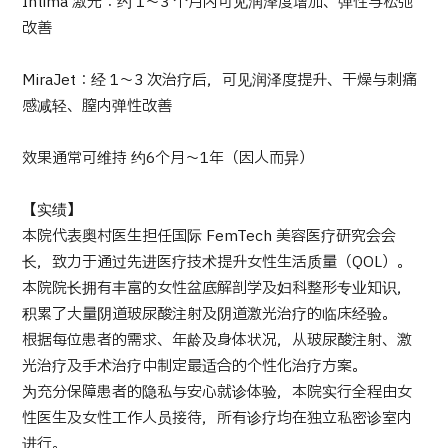
Intima 激光：约 1～3 个月内可见润泽度增加、弹性与松弛
改善
MiraJet：经 1～3 次治疗后，可见润泽度提升、干燥与刺痛
感减轻、膣内弹性改善
效果通常可维持 约6个月～1年（因人而异）
【实绩】
本院代表奥村医生担任国际 FemTech 美容医疗研究会会
长，致力于通过先进医疗技术提升女性生活质量（QOL）。
本院院长拥有丰富的女性盆底解剖学及妇科整形专业知识，
积累了大量阴道玻尿酸注射及阴道激光治疗的临床经验。
根据每位患者的需求、年龄及身体状况，从玻尿酸注射、激
光治疗及手术治疗中制定最适合的个性化治疗方案。
为充分保障患者的隐私与安心就诊体验，本院实行全程由女
性医生及女性工作人员接待，所有诊疗均在独立私密诊室内
进行。