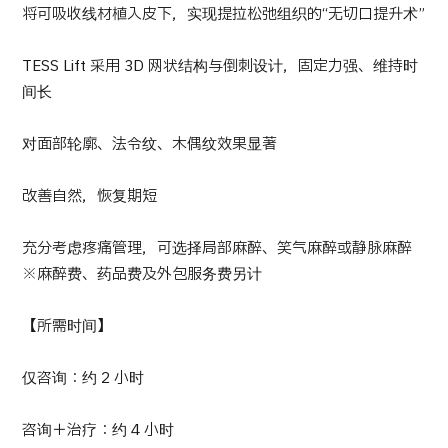
将可吸收线材植入皮下，实现提拉松弛组织的“无切口提升术”
按部位・疾病搜索
按检查・术式・
治疗方法搜索
TESS Lift 采用 3D 网状结构与倒刺设计，固定力强、维持时
搜索美容医疗
间长
内容精选
对面部轮廓、法令纹、木偶纹效果显著
新闻
改善自然，恢复期短
面向医疗机构
充分考虑疼痛管理，可选择局部麻醉、笑气麻醉或静脉麻醉
※麻醉费、药品费及外包服务费另计
运营公司
【所需时间】
个人信息保护政策
仅咨询：约 2 小时
公司指南与政策
咨询＋治疗：约 4 小时
JTB治理