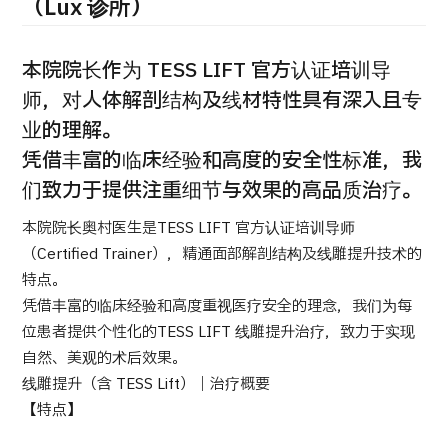
康
（Lux 诊所）
治療
治療
2026.01.12
本院院长作为 TESS LIFT 官方认证培训导
师，对人体解剖结构及线材特性具有深入且专
业的理解。
凭借丰富的临床经验和高度的安全性标准，我
们致力于提供注重细节与效果的高品质治疗。
本院院长奥村医生是TESS LIFT 官方认证培训导师
TOP
（Certified Trainer），精通面部解剖结构及线雕提升技术的
特点。
关于JMHC
凭借丰富的临床经验和高度重视医疗安全的理念，我们为每
位患者提供个性化的TESS LIFT 线雕提升治疗，致力于实现
面向国际患者
自然、美观的术后效果。
关于日本医疗
线雕提升（含 TESS Lift）｜治疗概要
就诊流程
【特点】
医疗项目检索