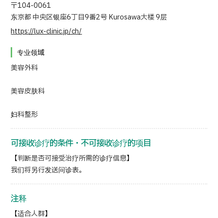
〒104-0061
东京都 中央区银座6丁目9番2号 Kurosawa大楼 9层
https://lux-clinic.jp/ch/
专业领域
美容外科
美容皮肤科
妇科整形
可接收诊疗的条件・不可接收诊疗的项目
【判断是否可接受治疗所需的诊疗信息】
我们将另行发送问诊表。
注释
【适合人群】