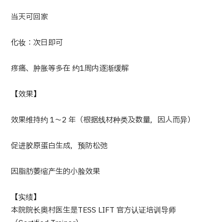
当天可回家
日语
英语
汉语
越南语
化妆：次日即可
联系我们
疼痛、肿胀等多在 约1周内逐渐缓解
【效果】
效果维持约 1～2 年（根据线材种类及数量，因人而异）
促进胶原蛋白生成，预防松弛
因脂肪萎缩产生的小脸效果
【实绩】
本院院长奥村医生是TESS LIFT 官方认证培训导师