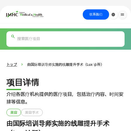
close
日本医疗健康雅旅中心（JMHC）
联系我们
language
menu
PICK UP PROGRAM
按部位・疾
关于日本医疗
按检查・术式・
就诊流程
治疗
搜索美容
病搜索
方法搜索
医疗
トップ
由国际培训导师实施的线雕提升手术（Lux 诊所）
项目详情
介绍各医疗机构提供的医疗项目，包括治疗内容、时间安
排等信息。
美容
美容手术
国际 第二医疗意见（湘南镰仓综合医院）
由国际培训导师实施的线雕提升手术