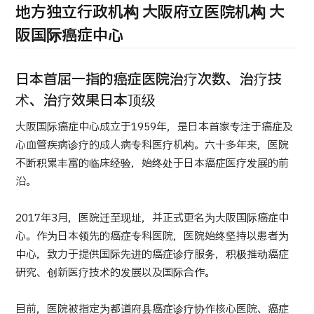
康
地方独立行政机构 大阪府立医院机构 大
治療
治療
阪国际癌症中心
2026.01.12
日本首屈一指的癌症医院治疗次数、治疗技
术、治疗效果日本顶级
大阪国际癌症中心成立于1959年，是日本首家专注于癌症及
心血管疾病诊疗的成人病专科医疗机构。六十多年来，医院
TOP
不断积累丰富的临床经验，始终处于日本癌症医疗发展的前
沿。
关于JMHC
2017年3月，医院迁至现址，并正式更名为大阪国际癌症中
心。作为日本领先的癌症专科医院，医院始终坚持以患者为
面向国际患者
中心，致力于提供国际先进的癌症诊疗服务，积极推动癌症
关于日本医疗
研究、创新医疗技术的发展以及国际合作。
就诊流程
医疗项目检索
目前，医院被指定为都道府县癌症诊疗协作核心医院、癌症