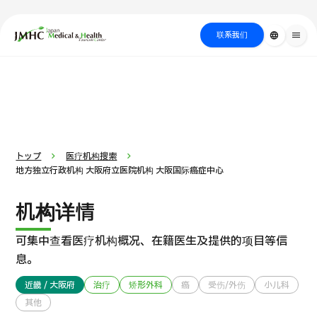
close
日本医疗健康雅旅中心（JMHC）
联系我们
language
menu
PICK UP PROGRAM
按部位・疾
关于日本医疗
按检查・术式・
就诊流程
治疗
搜索美容
病搜索
方法搜索
医疗
トップ
医疗机构搜索
地方独立行政机构 大阪府立医院机构 大阪国际癌症中心
机构详情
可集中查看医疗机构概况、在籍医生及提供的项目等信
息。
近畿 / 大阪府
治疗
矫形外科
癌
受伤/外伤
小儿科
国际 第二医疗意见（湘南镰仓综合医院）
其他