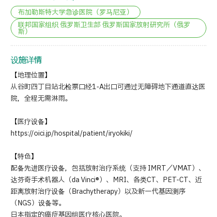
布加勒斯特大学急诊医院（罗马尼亚）
联邦国家组织 俄罗斯卫生部 俄罗斯国家放射研究所（俄罗
斯）
设施详情
【地理位置】
从谷町四丁目站北检票口经1-A出口可通过无障碍地下通道直达医
院，全程无需淋雨。
【医疗设备】
https://oici.jp/hospital/patient/iryokiki/
【特色】
配备先进医疗设备，包括放射治疗系统（支持 IMRT／VMAT）、
达芬奇手术机器人（da Vinci®）、MRI、各类CT、PET-CT、近
距离放射治疗设备（Brachytherapy）以及新一代基因测序
（NGS）设备等。
日本指定的癌症基因组医疗核心医院。