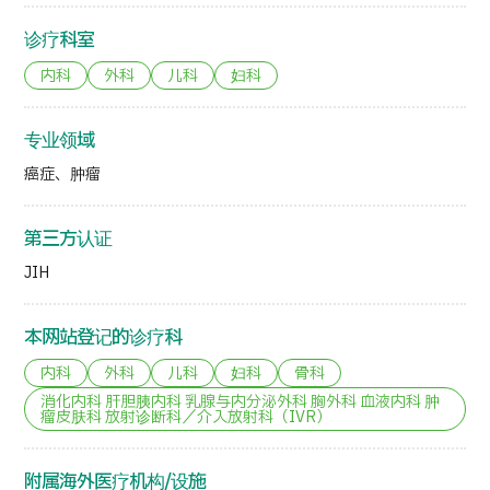
诊疗科室
内科
外科
儿科
妇科
专业领域
癌症、肿瘤
第三方认证
JIH
本网站登记的诊疗科
内科
外科
儿科
妇科
骨科
消化内科 肝胆胰内科 乳腺与内分泌外科 胸外科 血液内科 肿
瘤皮肤科 放射诊断科／介入放射科（IVR）
附属海外医疗机构/设施