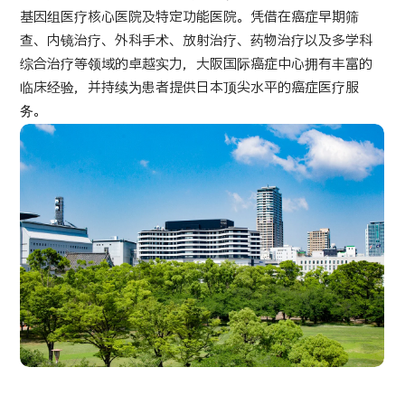
基因组医疗核心医院及特定功能医院。凭借在癌症早期筛
按部位・疾病搜索
按检查・术式・
查、内镜治疗、外科手术、放射治疗、药物治疗以及多学科
治疗方法搜索
综合治疗等领域的卓越实力，大阪国际癌症中心拥有丰富的
搜索美容医疗
临床经验，并持续为患者提供日本顶尖水平的癌症医疗服
务。
内容精选
新闻
面向医疗机构
运营公司
个人信息保护政策
公司指南与政策
JTB治理