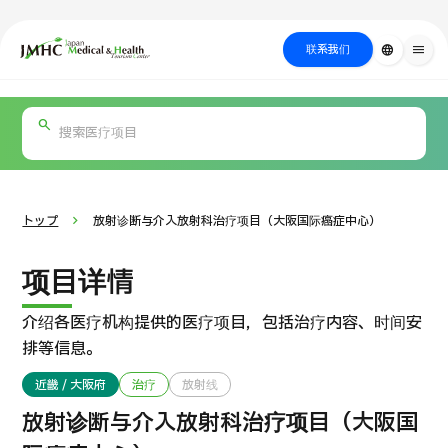
close
日本医疗健康雅旅中心（JMHC）
联系我们
language
menu
PICK UP PROGRAM
按部位・疾
关于日本医疗
按检查・术式・
就诊流程
治疗
搜索美容
病搜索
方法搜索
医疗
トップ
放射诊断与介入放射科治疗项目（大阪国际癌症中心）
项目详情
介绍各医疗机构提供的医疗项目，包括治疗内容、时间安
排等信息。
近畿 / 大阪府
治疗
放射线
国际 第二医疗意见（湘南镰仓综合医院）
放射诊断与介入放射科治疗项目（大阪国