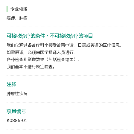
专业领域
日语
英语
汉语
越南语
癌症、肿瘤
可接收诊疗的条件・不可接收诊疗的项目
联系我们
我们仅通过各诊疗科室接受诊察申请。日语或英语的医疗信息，
如需翻译，必须由医学翻译人员进行。
各种检查和影像数据（包括检查结果）。
我们基本不进行癌症筛查。
注释
肿瘤性疾病
项目编号
K0885-01