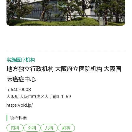
按部位・疾病搜索
按检查・术式・
治疗方法搜索
搜索美容医疗
内容精选
新闻
实施医疗机构
地方独立行政机构 大阪府立医院机构 大阪国
面向医疗机构
际癌症中心
运营公司
〒540-0008
大阪府 大阪市中央区大手前3-1-69
个人信息保护政策
https://oici.jp/
公司指南与政策
诊疗科室
内科
外科
儿科
妇科
JTB治理