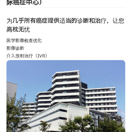
康
际癌症中心）
治療
治療
2026.01.12
为几乎所有癌症提供适当的诊断和治疗，让您
高枕无忧
医学影像检查优化
影像诊断
介入放射治疗（IVR）
TOP
关于JMHC
面向国际患者
关于日本医疗
就诊流程
医疗项目检索