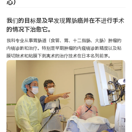
康
心）
治療
治療
2026.01.12
我们的目标是及早发现胃肠癌并在不进行手术
的情况下治愈它。
我科专业从事胃肠道（食管、胃、十二指肠、大肠）肿瘤的
内镜诊断和治疗。特别是早期肿瘤的内窥镜诊断精度以及粘
膜切除术和粘膜下剥离术的治疗技术在日本名列前茅。
TOP
关于JMHC
面向国际患者
关于日本医疗
就诊流程
医疗项目检索