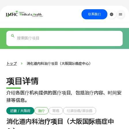
close
日本医疗健康雅旅中心（JMHC）
联系我们
language
menu
PICK UP PROGRAM
按部位・疾
关于日本医疗
按检查・术式・
就诊流程
治疗
搜索美容
病搜索
方法搜索
医疗
トップ
消化道内科治疗项目（大阪国际癌症中心）
项目详情
介绍各医疗机构提供的医疗项目，包括治疗内容、时间安
排等信息。
近畿 / 大阪府
治疗
胃癌
结直肠癌/直肠癌
国际 第二医疗意见（湘南镰仓综合医院）
消化道内科治疗项目（大阪国际癌症中