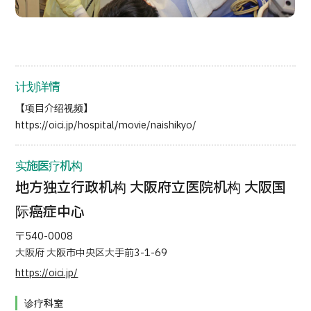
按部位・疾病搜索
按检查・术式・
治疗方法搜索
搜索美容医疗
计划详情
内容精选
【项目介绍视频】
新闻
https://oici.jp/hospital/movie/naishikyo/
面向医疗机构
实施医疗机构
地方独立行政机构 大阪府立医院机构 大阪国
运营公司
际癌症中心
个人信息保护政策
〒540-0008
大阪府 大阪市中央区大手前3-1-69
公司指南与政策
https://oici.jp/
诊疗科室
JTB治理