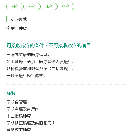
内科
外科
儿科
妇科
日语
英语
汉语
越南语
专业领域
癌症、肿瘤
联系我们
可接收诊疗的条件・不可接收诊疗的项目
日语或英语的医疗信息。
如果翻译，必须由医疗翻译人员进行。
各种实验室和影像数据（包括发现）。
一般不进行癌症筛查。
注释
早期食管癌
早期胃癌及胃息肉
十二指肠肿瘤
早期结直肠癌及结直肠息肉
胃黏膜下肿瘤