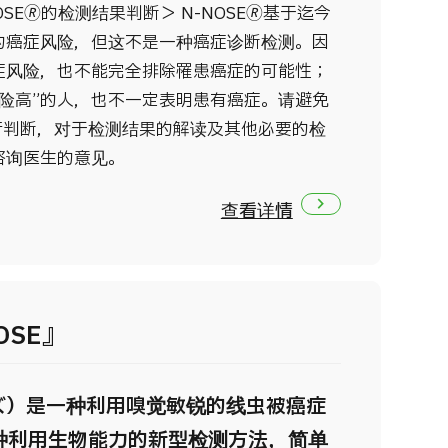
SE🄬的检测结果判断＞ N-NOSE🄬基于迄今
的癌症风险，但这不是一种癌症诊断检测。因
症风险，也不能完全排除罹患癌症的可能性；
险高”的人，也不一定表明患有癌症。请避免
果自行判断，对于检测结果的解读及其他必要的检
咨询医生的意见。
查看详情
OSE』
ーズ）是一种利用嗅觉敏锐的线虫被癌症
种利用生物能力的新型检测方法，简单