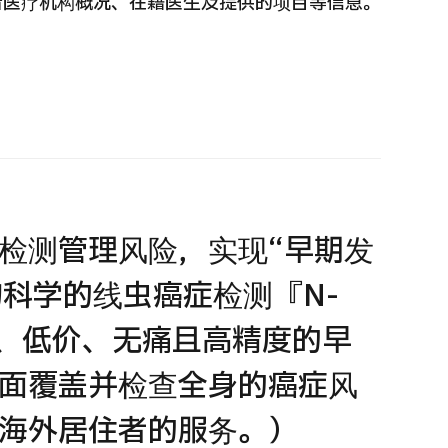
看医疗机构概况、在籍医生及提供的项目等信息。
 第二医疗意见（湘南镰仓综合医院）
重离子
治療
治療
6.01.12
2026.
检测管理风险，实现“早期发
生物科学的线虫癌症检测『N-
便、低价、无痛且高精度的早
面覆盖并检查全身的癌症风
海外居住者的服务。）