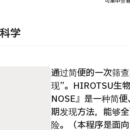
可集中查
国际
MHC-A综合体检 <含胃镜检查＞・男性【东京・八
治療
洲综合健康检查中心】
物科学
202
診
健診
健診
026.01.12
通过简便的一次筛查
现”。HIROTSU
NOSE』是一种简
期发现方法，能够全
险。（本程序是面向