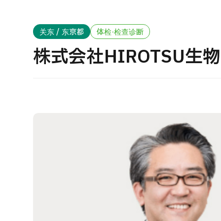
治疗方法搜索
搜索美容医疗
J
关东 / 东京都
体检·检查诊断
重
日语
英语
汉语
越南语
株式会社HIROTSU生
健
2
联系我们