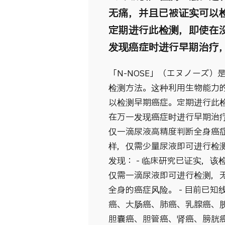
无痛，并且已被证实可以
定期进行此检测，即使在
发现癌症时进行早期治疗
「N-NOSE」（エヌノーズ
检测方法。这种利用生物能力
以检测早期癌症。定期进行此
在万一发现癌症时进行早期治
仅一滴尿液高精度判断全身癌症
样，仅需少量尿液即可进行检测。
发现： - 临床研究已证实，该
仅需一滴尿液即可进行检测，无
全身的癌症风险。 - 目前已知
癌、大肠癌、肺癌、乳腺癌、
胆囊癌、胆管癌、肾癌、膀胱