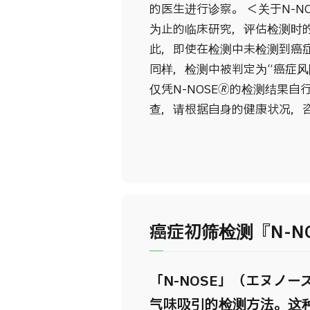
的医生进行诊察。 ＜关于N-NO
为止的临床研究，评估检测时
此，即使在检测中未检测到癌
同样，检测中被判定为“癌症风
仅凭N-NOSE🄬的检测结
查，请根据自身的健康状况，
癌症初筛检测『N-N
「N-NOSE」（エヌノ
气味吸引的检测方法。这