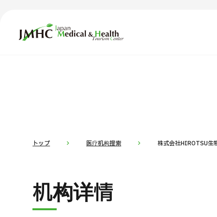
日本医疗健康雅旅中心（JMHC）
TOP
关于JMHC
内容精选
按部位・
面向国际患者
新闻
关于日本医疗
トップ
医疗机构搜索
株式会社HIROTSU生
就诊流程
面向医疗
机构详情
医疗项目检索
按部位・疾病搜索
按检查・术式・