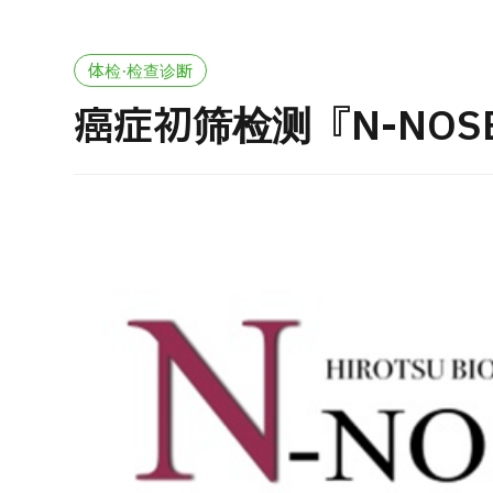
治疗方法搜索
搜索美容医疗
J
体检·检查诊断
重
日语
英语
汉语
越南语
癌症初筛检测『N-NOS
健
2
联系我们