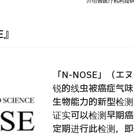
介绍各医疗机构提
国际
MHC-A综合体检 <含胃镜检查＞・男性【东京・八
治療
洲综合健康检查中心】
E』
202
診
健診
健診
026.01.12
「N-NOSE」（
锐的线虫被癌症气味
生物能力的新型检测
证实可以检测早期癌
定期进行此检测，即