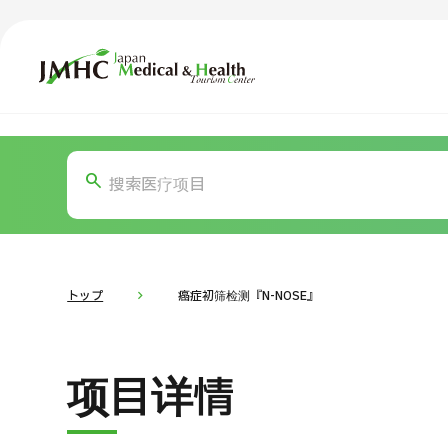
日本医疗健康雅旅中心（JMHC）
TOP
关于JMHC
内容精选
按部位・
面向国际患者
新闻
关于日本医疗
トップ
癌症初筛检测『N-NOSE』
就诊流程
面向医疗
项目详情
医疗项目检索
按部位・疾病搜索
按检查・术式・