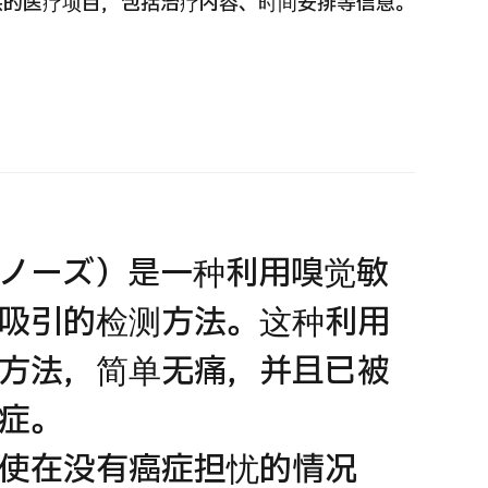
供的医疗项目，包括治疗内容、时间安排等信息。
 第二医疗意见（湘南镰仓综合医院）
重离子
治療
治療
6.01.12
2026.
エヌノーズ）是一种利用嗅觉敏
吸引的检测方法。这种利用
方法，简单无痛，并且已被
症。
使在没有癌症担忧的情况