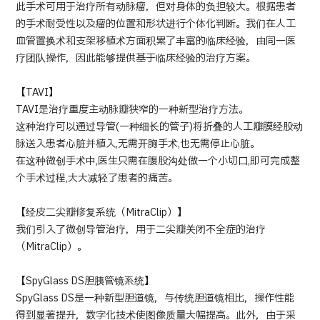
此手术可用于治疗所有动脉瘤，但对身体的负担较大。根据患者
的手术耐受性以及瘤的位置和形状进行个体化判断。我们在人工
血管置换术和支架移植术方面积累了丰富的临床经验，由同一医
疗团队操作，因此能够提供基于临床经验的治疗方案。
【TAVI】
TAVI是治疗重度主动脉瓣狭窄的一种新型治疗方法。
这种治疗可以通过导管(一种细长的管子)将折叠的人工瓣膜经股动
脉送入患者心脏并植入,无需开胸手术,也无需停止心脏。
在这种微创手术中,医生只需在腹股沟处做一个小切口,即可完成整
个手术过程,大大减轻了患者的痛苦。
【经皮二尖瓣修复系统（MitraClip）】
我们引入了微创导管治疗，用于二尖瓣关闭不全症的治疗
（MitraClip）。
【SpyGlass DS胆胰管镜系统】
SpyGlass DS是一种新型胆道镜，与传统胆道镜相比，操作性能
得到显著提升，数字化技术使图像质量大幅提高。此外，由于采