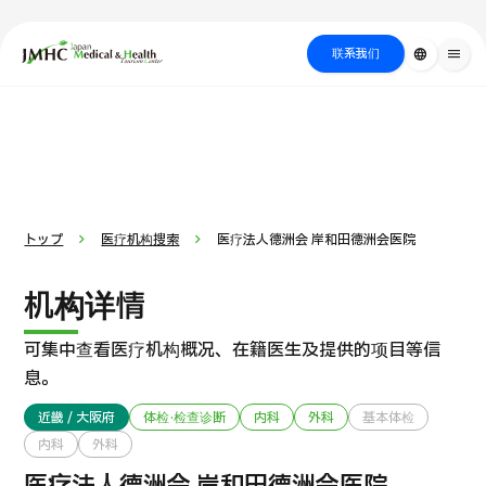
close
日本医疗健康雅旅中心（JMHC）
联系我们
language
menu
PICK UP PROGRAM
按部位・疾
关于日本医疗
按检查・术式・
就诊流程
治疗
搜索美容
病搜索
方法搜索
医疗
トップ
医疗机构搜索
医疗法人德洲会 岸和田德洲会医院
机构详情
可集中查看医疗机构概况、在籍医生及提供的项目等信
息。
近畿 / 大阪府
体检·检查诊断
内科
外科
基本体检
内科
外科
重离子线治疗（大阪重离子线中心）