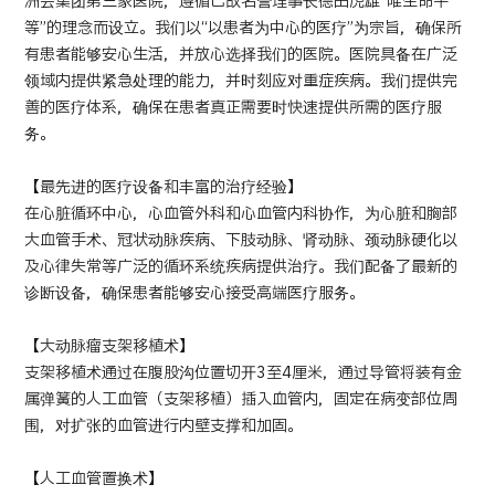
洲会集团第三家医院，遵循已故名誉理事长德田虎雄“唯生命平
等”的理念而设立。我们以“以患者为中心的医疗”为宗旨，确保所
日语
英语
汉语
越南语
有患者能够安心生活，并放心选择我们的医院。医院具备在广泛
领域内提供紧急处理的能力，并时刻应对重症疾病。我们提供完
善的医疗体系，确保在患者真正需要时快速提供所需的医疗服
务。
联系我们
【最先进的医疗设备和丰富的治疗经验】
在心脏循环中心，心血管外科和心血管内科协作，为心脏和胸部
大血管手术、冠状动脉疾病、下肢动脉、肾动脉、颈动脉硬化以
及心律失常等广泛的循环系统疾病提供治疗。我们配备了最新的
诊断设备，确保患者能够安心接受高端医疗服务。
【大动脉瘤支架移植术】
支架移植术通过在腹股沟位置切开3至4厘米，通过导管将装有金
属弹簧的人工血管（支架移植）插入血管内，固定在病变部位周
围，对扩张的血管进行内壁支撑和加固。
【人工血管置换术】