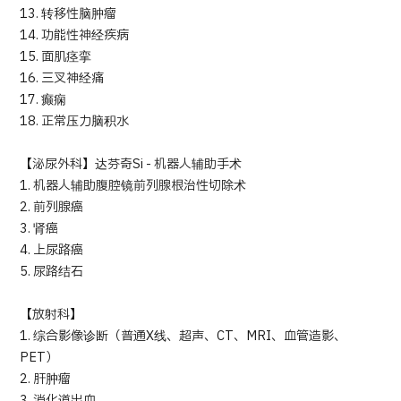
13. 转移性脑肿瘤
14. 功能性神经疾病
15. 面肌痉挛
16. 三叉神经痛
17. 癫痫
18. 正常压力脑积水
【泌尿外科】达芬奇Si - 机器人辅助手术
1. 机器人辅助腹腔镜前列腺根治性切除术
2. 前列腺癌
3. 肾癌
4. 上尿路癌
5. 尿路结石
【放射科】
1. 综合影像诊断（普通X线、超声、CT、MRI、血管造影、
PET）
2. 肝肿瘤
3. 消化道出血