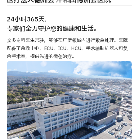
医疗法人德洲会 岸和田德洲会医院
治療
粒子線
24小时365天，
2026.01.12
专家们全力守护您的健康和生活。
众多专科医生常驻，能够在广泛领域内进行紧急处理。医院
配备了急救中心、ECU、ICU、HCU、手术辅助机器人和复
合手术室，提供先进的微创治疗。
TOP
关于JMHC
面向国际患者
关于日本医疗
就诊流程
医疗项目检索