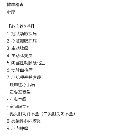
健康检查
治疗
【心血管外科】
1. 冠状动脉疾病
2. 心脏瓣膜疾病
3. 主动脉瘤
4. 主动脉夹层
5. 闭塞性动脉硬化症
6. 动脉血栓症
7. 心肌梗塞并发症
- 缺血性心肌病
- 左心室破裂
- 左心室瘤
- 室间隔穿孔
- 乳头肌功能不全（二尖瓣关闭不全）
8. 感染性心内膜炎
9. 心内肿瘤