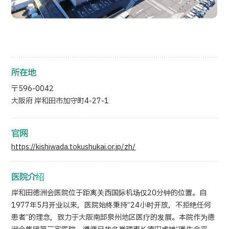
按部位・疾病搜索
按检查・术式・
治疗方法搜索
搜索美容医疗
内容精选
所在地
〒596-0042
新闻
大阪府 岸和田市加守町4-27-1
面向医疗机构
官网
运营公司
https://kishiwada.tokushukai.or.jp/zh/
个人信息保护政策
医院介绍
岸和田德洲会医院位于距离关西国际机场仅20分钟的位置。自
公司指南与政策
1977年5月开业以来，医院始终秉持“24小时开放，不拒绝任何
患者”的理念，致力于大阪南部泉州地区医疗的发展。本院作为德
JTB治理