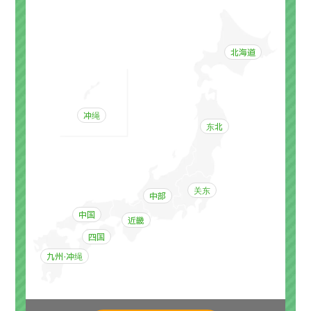
按部位・疾病搜索
按检查・术式・
治疗方法搜索
北海道
搜索美容医疗
内容精选
冲绳
新闻
东北
面向医疗机构
关东
中部
运营公司
中国
近畿
个人信息保护政策
四国
九州·冲绳
公司指南与政策
JTB治理