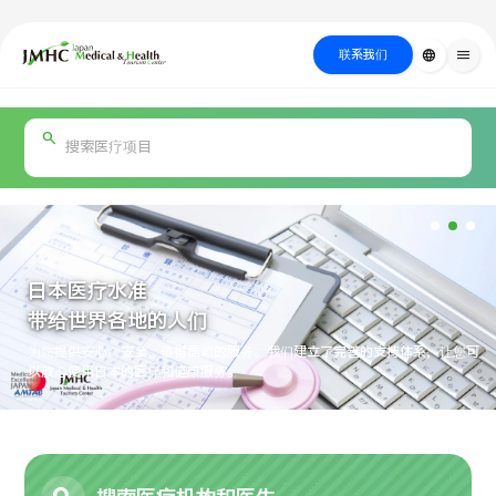
close
日本医疗健康雅旅中心（JMHC）
联系我们
language
menu
PICK UP PROGRAM
按部位・疾
关于日本医疗
按检查・术式・
就诊流程
治疗
搜索美容
病搜索
方法搜索
医疗
日本医疗水准
带给世界各地的人们
为您提供安心、安全、值得信赖的服务。我们建立了完善的支持体系，让您可
以放心使用日本的医疗和健康服务。
国际 第二医疗意见（湘南镰仓综合医院）