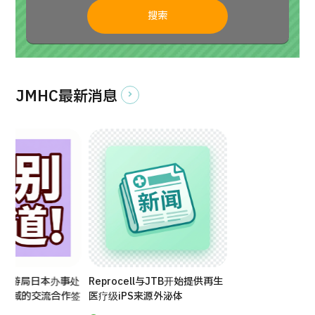
搜索
日语
英语
汉语
越南语
JMHC最新消息
联系我们
夷旅游局日本办事处
Reprocell与JTB开始提供再生
康领域的交流合作签
医疗级iPS来源外泌体
录