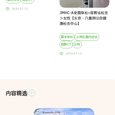
2026.01.12
JMHC-A全面体检<含胃镜检查
＞女性【东京・八重洲综合健
康检查中心】
基本体检
上消化道内窥镜
造影CT
妇科
2026.01.12
内容精选