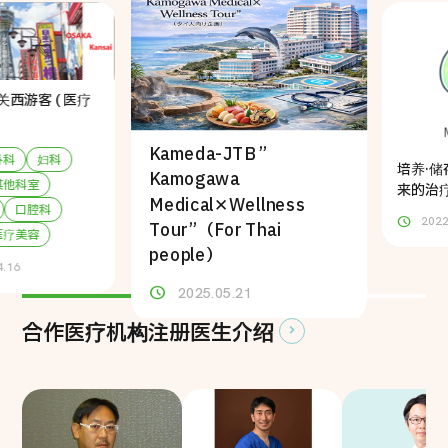
关西游客 ( 医疗
Kameda-JTB ”
外科
妇科
培养·储
Kamogawa
其他科室
来的治
Medical✕Wellness
口腔科
2022
Tour”（For Thai
医疗美容
people）
4.16
2025.05.21
合作医疗机构注册医生介绍