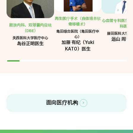
再生医疗手术（自体培养软
心血管专科医生 
骨移植术）
胆胰内科、双球囊内窥镜
科医生
（DBE）
亀田综合医院（亀田医疗中
藤田医科大学 
心）
关西医科大学医疗中心
远山 周吾
加藤 有纪（Yuki
岛谷正明医生
KATO）医生
有困惑？快速解决您的疑问
将日本医疗安心送达您
常见问题
初次使用者也可放心
面向国际患者
面向医疗机构
就诊流程