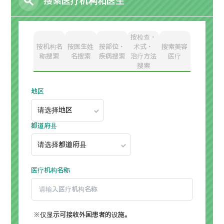
搜索医疗机构和医生
康
治療
治療
2026.01.12
按检查・
按机构名
按医生姓
按部位・
术式・
搜索美容
称搜索
名搜索
疾病搜索
治疗方法
医疗
搜索
地区
TOP
都道府县
关于JMHC
面向国际患者
医疗机构名称
关于日本医疗
就诊流程
※仅显示可接收外国患者的设施。
医疗项目检索