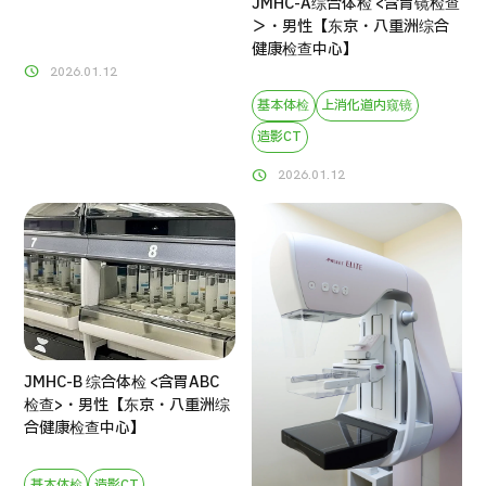
JMHC-A综合体检 <含胃镜检查
＞・男性【东京・八重洲综合
健康检查中心】
2026.01.12
基本体检
上消化道内窥镜
造影CT
2026.01.12
JMHC-B 综合体检 <含胃ABC
检查>・男性【东京・八重洲综
合健康检查中心】
基本体检
造影CT