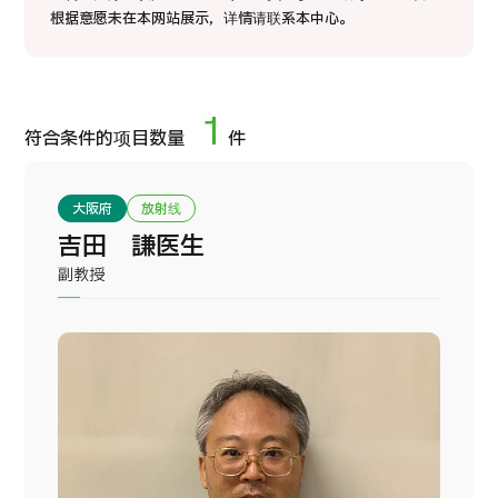
康
治療
治療
根据意愿未在本网站展示，详情请联系本中心。
2026.01.12
1
符合条件的项目数量
件
大阪府
放射线
吉田 謙医生
TOP
副教授
关于JMHC
面向国际患者
关于日本医疗
就诊流程
医疗项目检索