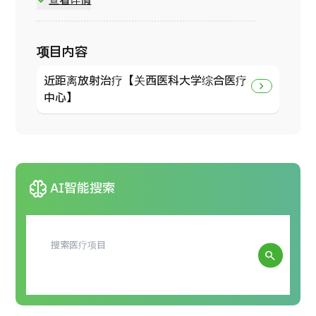
查看详情
机构大阪医疗中心）
Single-Fraction Palliative High-Dose-Rate
Brachytherapy for Symptom Management in
2011年
a 97-Year-Old Patient With Dementia. J
项目内容
同院临床研究中心 EBM研究开发部 高级医疗技术开发
Palliat Med. 2024;27:1102-6.
室 室长（兼任）
近距离放射治疗【关西医科大学综合医疗
HDR-brachytherapy for accelerated partial
2012年
中心】
breast irradiation: Long-term experience
大阪医科大学 放射线医学教室 讲师（2020年起任副
from a Japanese institution. J Contemp
教授）
Brachytherapy 2023;15:1-8.
Edema worsens target coverage in high-
2020年
dose-rate interstitial brachytherapy of
关西医科大学 综合医疗中心 放射科 副教授
neurology
mobile tongue cancer: a report of two cases.
AI智能搜索
J Contemp Brachytherapy 2017;9:66-70.
Simulation analysis of optimized
brachytherapy for uterine cervical cancer: Can
we select the best brachytherapy modality
search
depending on tumor size? Brachytherapy.
2016;15:57-64
Role of vaginal pallor reaction in predicting