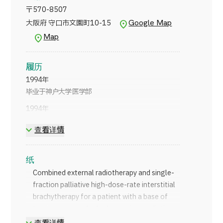
〒
570-8507
Google Map
大阪府 守口市文園町10-15
Map
履历
1994年
毕业于神户大学 医学部
1994年
大阪大学医学部附属医院 放射科 研修医
查看详情
1995年
大阪府立成人病中心 第五内科 研修生
纸
2000年
Combined external radiotherapy and single-
大阪大学 大学院医学系研究科（放射肿瘤学） 学位取
fraction palliative high-dose-rate interstitial
得
brachytherapy for a patient with a base of
2000年
tongue cancer who had a previous radiation
国立大阪医院 放射科（现为放射治疗科，现国立医院
history. Oral Radiol. 2025;41:144-150.