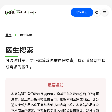
close
日本医疗健康雅旅中心（JMHC）
联系我们
language
menu
PICK UP PROGRAM
按部位・疾
关于日本医疗
按检查・术式・
就诊流程
治疗
搜索美容
首页
医生搜索
病搜索
方法搜索
医疗
医生搜索
可通过科室、专业领域或医生姓名搜索，找到适合您症状
或需求的医生。
重要通知
本网站所刊登的设施及项目信息均基于与各设施签约并经许可
发布。禁止未经授权转载或使用。
根据不同国家或地区，部分
国际 第二医疗意见（湘南镰仓综合医院）
适应症或产品名称可能与当地批准内容不符。
本网站产品信息
不构成医疗建议，不能替代专业人员的诊断或指导。
部分设施