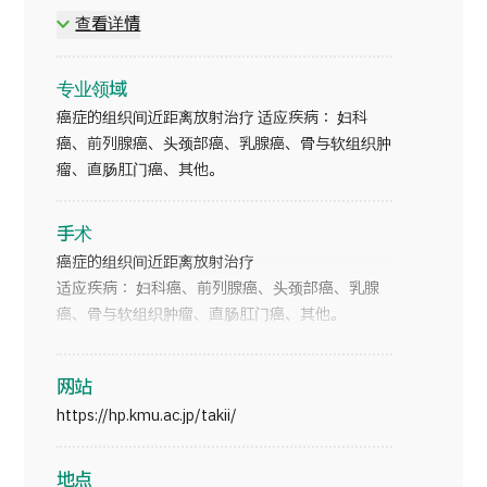
日本姑息医疗学会
查看详情
日本放射肿瘤学会 代表委员
日语
英语
汉语
越南语
日本放射肿瘤学会 近距离放射治疗分会 干事
专业领域
癌症的组织间近距离放射治疗 适应疾病： 妇科
联系我们
癌、前列腺癌、头颈部癌、乳腺癌、骨与软组织肿
瘤、直肠肛门癌、其他。
手术
癌症的组织间近距离放射治疗
适应疾病： 妇科癌、前列腺癌、头颈部癌、乳腺
癌、骨与软组织肿瘤、直肠肛门癌、其他。
网站
https://hp.kmu.ac.jp/takii/
地点