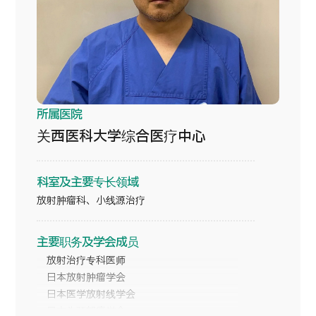
按部位・疾病搜索
按检查・术式・
治疗方法搜索
搜索美容医疗
内容精选
所属医院
新闻
关西医科大学综合医疗中心
面向医疗机构
科室及主要专长领域
放射肿瘤科、小线源治疗
运营公司
个人信息保护政策
主要职务及学会成员
放射治疗专科医师
公司指南与政策
日本放射肿瘤学会
日本医学放射线学会
日本头颈部癌学会
JTB治理