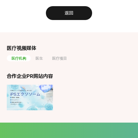
late vaginal stenosis after high-dose-rate
brachytherapy in treatment-naive patients
返回
with cervical cancer. J Gynecol Oncol.
2015;26:179-84.
"Treatment results of image-guided high-
dose-rate interstitial brachytherapy for pelvic
recurrence of uterine cancer. " Brachytherapy.
医疗视频媒体
2015;14:440-8.
医疗机构
医生
医疗项目
"Preliminary results of MRI-assisted high-
dose-rate interstitial brachytherapy for
uterine cervical cancer. " Brachytherapy.
合作企业PR网站内容
2015;14:1-8.
Longitudinal analysis of late vaginal mucosal
reactions after high-dose-rate
brachytherapy in patients with gynecological
cancer. Anticancer Res 2014;34:4433-8.
Role of novel risk classification method,
Prostate Cancer Risk Index (PRIX) for
clinically localized prostate cancer after