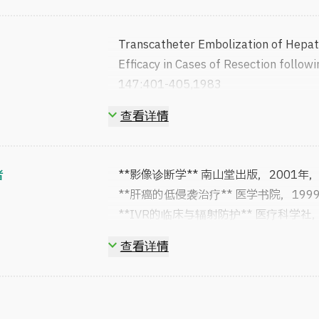
2003年
大阪大学放射性同位素中心主任
2009年
大阪大学名誉教授・医療法人
Transcatheter Embolization of Hepat
Efficacy in Cases of Resection fol
147:401-405,1983
CT of hepatoma.Dilatation of the int
查看详情
growth. 出版地 Europ J Radiol 4:276
Newly devised long sheath for tr
155:828,1985
者
**影像诊断学** 南山堂出版，2001
Balloon-Occluded Arrterial Portogra
**肝癌的低侵袭治疗** 医学书院，19
visiualizayion of the intrahepatic p
**IVR的临床与辐射防护** 医疗科学
Radiol 10:264-268,1987
**低剂量辐射并不可怕** 游タイム出版，
Transcatheter Oily Chemoembolizat
查看详情
**核电安全宣言** 游タイム出版，20
地 RADIOLOGY 170:783-786,1
**通过辐射霍尔米斯实现健康长寿** 
水教永
**无副作用的癌症治疗～延长生命的电磁