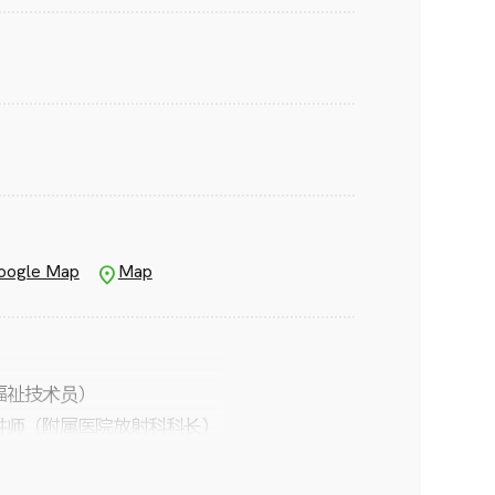
oogle Map
Map
福祉技术员）
讲师（附属医院放射科科长）
央放射线科副主任）
线学科）