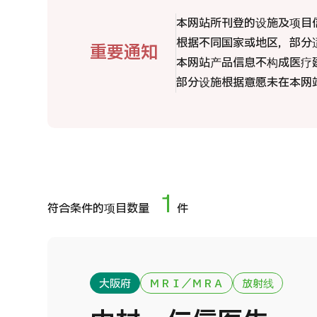
治疗方法搜索
国
本网站所刊登的设施及项目
搜索美容医疗
MHC-A综合体检 <含胃镜检查＞・男性【东京・八
根据不同国家或地区，部分
重要通知
治
洲综合健康检查中心】
日语
英语
汉语
越南语
本网站产品信息不构成医疗
部分设施根据意愿未在本网
2
健診
健診
健診
2026.01.12
联系我们
1
符合条件的项目数量
件
大阪府
ＭＲＩ／ＭＲＡ
放射线