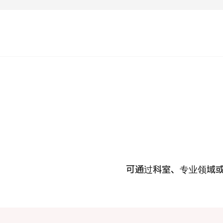
运营公司
疾病搜索
关于日本医疗
按检查・术式・
治疗方法搜索
就诊流程
搜索美
PICK
个人信息保护政策
机构
公司指南与政策
可通过科室、专业领域
JTB治理