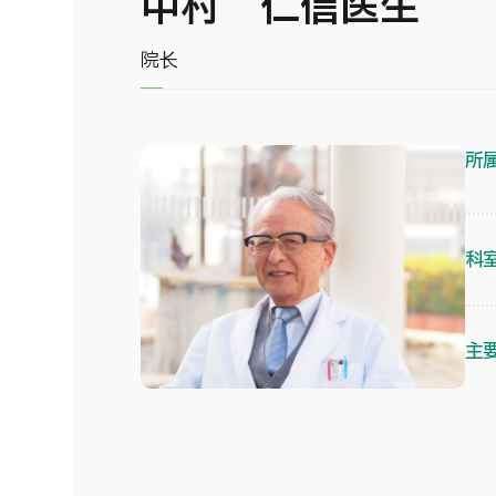
中村 仁信医生
院长
所
科
主