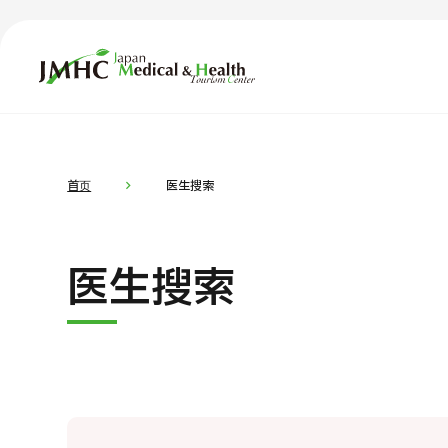
日本医疗健康雅旅中心（JMHC）
TOP
关于JMHC
内容精选
按部位・
首页
医生搜索
面向国际患者
新闻
医生搜索
关于日本医疗
就诊流程
面向医疗
医疗项目检索
按部位・疾病搜索
按检查・术式・