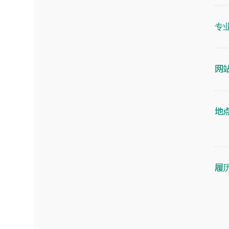
专
网
地
履