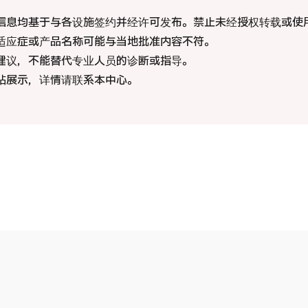
重离
际 第二医疗意见（湘南镰仓综合医院）
信息均基于与各设施签约并经许可发布。禁止未经授权转载或使
适应症或产品名称可能与当地批准内容不符。
治療
療
治療
建议，不能替代专业人员的诊断或指导。
站展示，详情请联系本中心。
202
026.01.12