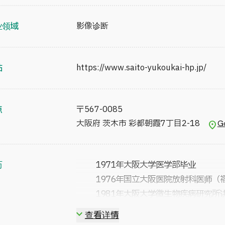
医疗辐射防护联络委员会执行主任
日本医学放射线学会名誉会员
业领域
影像诊断
日本介入放射线学会名誉会员
关西热疗研究组代表经理
站
https://www.saito-yukoukai-hp.jp/
点
〒
567-0085
大阪府 茨木市 彩都朝霞7丁目2-18
G
历
1971年
大阪大学医学部毕业
1976年
国立大阪医院放射科医师（
1981年
大阪大学微生物疾病研究所
1992年
大阪大学 副教授（医学部中
查看详情
1995年
大阪大学教授（医学部放射