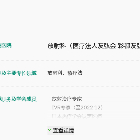
属医院
放射科（医疗法人友弘会 彩都友
室及主要专长领域
放射科、热疗法
要职务及学会成员
放射治疗专家
IVR专家（至2022.12）
日本热疗学会认定医师
NPO大阪尖端医学影像研究机构会长
查看详情
医疗公司 HIMEDIC CLINIC WEST 董