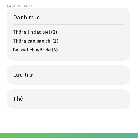
Quy trình khám chữa bệnh
2026.04.16
Danh mục
Chương trình
Tìm theo bộ phận / bệnh
Thông tin đặc biệt (1)
Tìm theo xét nghiệm / phương pháp /
cách điều trị
Thông cáo báo chí (1)
Tìm kiếm y học thẩm mỹ
Bài viết chuyên đề (6)
Nội dung nổi bật
Lưu trữ
Tin tức
Dành cho cơ sở y tế
Thẻ
Công ty vận hành
Chính sách bảo vệ dữ liệu cá nhân