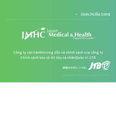
Hướng dẫn và chính sách của công ty
Quay lại đầu trang
Quản trị JTB
Tiếng Nhật
Tiếng Anh
Tiếng Trung Quốc
Tiếng Việ
Liên hệ
Công ty vận hành
Hướng dẫn và chính sách của công ty
Chính sách bảo vệ dữ liệu cá nhân
Quản trị JTB
copyright (c)JTB Corp. all rights reserved.