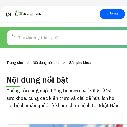
Trung tâm Du lịch Y tế & Sức khỏe Nhật Bản (JMHC)
Liên hệ
PICK UP PROGRAM
Tìm theo
Về Japan Medical
Tìm theo xét nghiệm /
Quy trình khám chữa bện
Tìm kiế
bộ phận /
phương pháp /
cách
y học
bệnh
điều trị
thẩm m
Trang chủ
Nội dung nổi bật
Sản phụ khoa
Nội dung nổi bật
Chúng tôi cung cấp thông tin mới nhất về y tế và
sức khỏe, cùng các kiến
thức và chủ đề hữu ích hỗ
trợ bệnh nhân quốc tế khám chữa bệnh tại Nhật Bản.