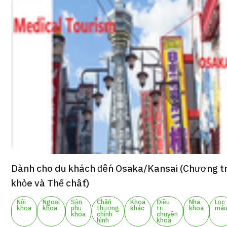
Gói dịch vụ ý kiến y tế thứ hai cho bệnh nhân quốc tế（Bệnh viện
khoa Shonan Kamakura）
治療
治療
2026.01.12
TOP
Dành cho du khách đến Osaka/Kansai (Chương t
Giới thiệu
khỏe và Thể chất)
Nội
Ngoại
Sản
Chấn
Khoa
Điều
Nha
Lọc
Bệnh nhân QT
khoa
khoa
phụ
thương
khác
trị
khoa
má
khoa
chỉnh
chuyên
hình
khoa
Về Japan Medical