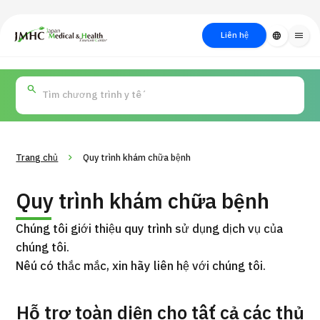
close
Trung tâm Du lịch Y tế & Sức khỏe Nhật Bản (JMHC)
Liên hệ
language
menu
PICK UP PROGRAM
Về Japan
Quy trình khám chữa
Tìm
Tìm theo
Tìm theo xét
Medical
bệnh
kiếm y
bộ phận
nghiệm / phương
học
/ bệnh
pháp /
cách điều trị
thẩm mỹ
Trang chủ
Quy trình khám chữa bệnh
Quy trình khám chữa bệnh
Chúng tôi giới thiệu quy trình sử dụng dịch vụ của
chúng tôi.
Nếu có thắc mắc, xin hãy liên hệ với chúng tôi.
Gói dịch vụ ý kiến y tế thứ hai cho bệnh nhân quốc tế（Bệnh
Hỗ trợ toàn diện cho tất cả các thủ
Đ
viện Đa khoa Shonan Kamakura）