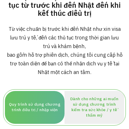
tục từ trước khi đến Nhật đến khi
ng
治療
治療
kết thúc điều trị
2026.01.12
Từ việc chuẩn bị trước khi đến Nhật như xin visa
lưu trú y tế, đến các thủ tục trong thời gian lưu
trú và khám bệnh,
bao gồm hỗ trợ phiên dịch, chúng tôi cung cấp hỗ
trợ toàn diện để bạn có thể nhận dịch vụ y tế tại
Nhật một cách an tâm.
TOP
Giới thiệu
Dành cho những ai muốn
Bệnh nhân QT
Quy trình sử dụng chương
sử dụng chương trình
trình điều trị / nhập viện
kiểm tra sức khỏe / y tế
Về Japan Medical
thẩm mỹ
Quy trình khám chữa bệnh