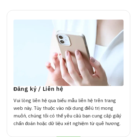
Chương trình
Tìm theo bộ phận / bệnh
Tìm theo xét nghiệm / phương pháp /
cách điều trị
Tìm kiếm y học thẩm mỹ
Nội dung nổi bật
Tin tức
Dành cho cơ sở y tế
Đăng ký / Liên hệ
Công ty vận hành
Vui lòng liên hệ qua biểu mẫu liên hệ trên trang
web này. Tùy thuộc vào nội dung điều trị mong
Chính sách bảo vệ dữ liệu cá nhân
muốn, chúng tôi có thể yêu cầu bạn cung cấp giấy
chẩn đoán hoặc dữ liệu xét nghiệm từ quê hương.
Hướng dẫn và chính sách của công ty