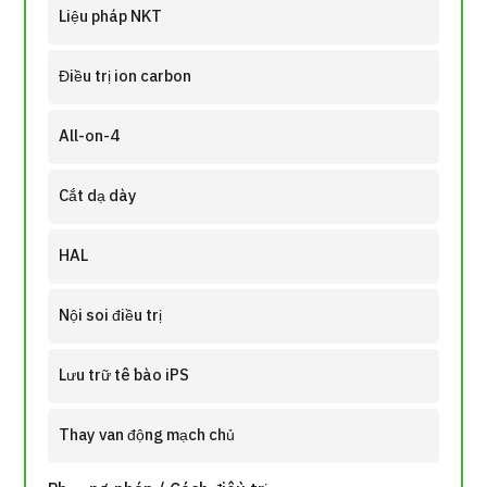
Liệu pháp NKT
Hướng dẫn và chính sách của công ty
Điều trị ion carbon
Quản trị JTB
All-on-4
Tiếng Nhật
Tiếng Anh
Tiếng Trung Quốc
Tiếng Vi
Cắt dạ dày
HAL
Liên hệ
Nội soi điều trị
Lưu trữ tế bào iPS
Thay van động mạch chủ