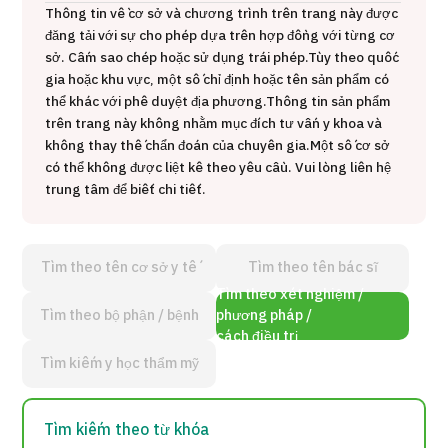
Thông tin về cơ sở và chương trình trên trang này được
đăng tải với sự cho phép dựa trên hợp đồng với từng cơ
sở. Cấm sao chép hoặc sử dụng trái phép.
Tùy theo quốc
Gói dịch vụ ý kiến y tế thứ hai cho bệnh nhân quốc tế（Bệnh việ
gia hoặc khu vực, một số chỉ định hoặc tên sản phẩm có
Kamakura）
thể khác với phê duyệt địa phương.
Thông tin sản phẩm
m
trên trang này không nhằm mục đích tư vấn y khoa và
治療
治療
không thay thế chẩn đoán của chuyên gia.
Một số cơ sở
có thể không được liệt kê theo yêu cầu. Vui lòng liên hệ
2026.01.12
trung tâm để biết chi tiết.
Tìm theo tên cơ sở y tế
Tìm theo tên bác sĩ
Tìm theo xét nghiệm /
Tìm theo bộ phận / bệnh
phương pháp /
TOP
cách điều trị
Tìm kiếm y học thẩm mỹ
Giới thiệu
Tìm kiếm theo từ khóa
Bệnh nhân QT