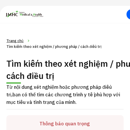
Trung tâm Du lịch Y tế & Sức khỏe Nhật Bản (JMHC)
PICK UP PROGRAM
Tìm theo bộ
Về Japan Medical
Tìm theo xét nghiệm /
Quy trình khám chữa
T
Trang chủ
phận / bệnh
phương pháp /
cách điều trị
h
Tìm kiếm theo xét nghiệm / phương pháp / cách điều trị
Tìm kiếm theo xét nghiệm / ph
cách điều trị
Từ nội dung xét nghiệm hoặc phương pháp điều
trị,
bạn có thể tìm các chương trình y tế phù hợp với
mục tiêu và tình trạng của mình.
Thông báo quan trọng