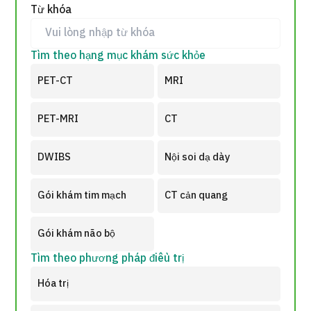
Từ khóa
Về Japan Medical
Quy trình khám chữa bệnh
Tìm theo hạng mục khám sức khỏe
Chương trình
PET-CT
MRI
Tìm theo bộ phận / bệnh
Tìm theo xét nghiệm / phương pháp /
cách điều trị
PET-MRI
CT
Tìm kiếm y học thẩm mỹ
DWIBS
Nội soi dạ dày
Nội dung nổi bật
Gói khám tim mạch
CT cản quang
Tin tức
Gói khám não bộ
Dành cho cơ sở y tế
Tìm theo phương pháp điều trị
Công ty vận hành
Hóa trị
Chính sách bảo vệ dữ liệu cá nhân