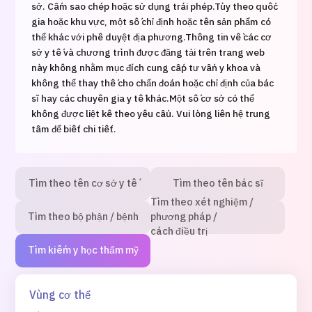
Gói dịch vụ ý kiến y tế thứ hai cho bệnh nhân quốc tế（Bệnh viện
sở. Cấm sao chép hoặc sử dụng trái phép.
Tùy theo quốc
khoa Shonan Kamakura）
gia hoặc khu vực, một số chỉ định hoặc tên sản phẩm có
thể khác với phê duyệt địa phương.
Thông tin về các cơ
sở y tế và chương trình được đăng tải trên trang web
治療
治療
này không nhằm mục đích cung cấp tư vấn y khoa và
không thể thay thế cho chẩn đoán hoặc chỉ định của bác
2026.01.12
sĩ hay các chuyên gia y tế khác.
Một số cơ sở có thể
không được liệt kê theo yêu cầu. Vui lòng liên hệ trung
tâm để biết chi tiết.
Tìm theo tên cơ sở y tế
Tìm theo tên bác sĩ
Tìm theo xét nghiệm /
TOP
Tìm theo bộ phận / bệnh
phương pháp /
cách điều trị
Giới thiệu
Tìm kiếm y học thẩm mỹ
Bệnh nhân QT
Vùng cơ thể
Về Japan Medical