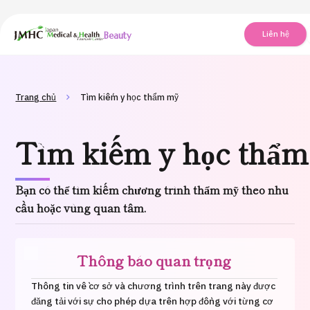
Trung tâm Du lịch Y tế & Sức khỏe Nhật Bản (JMHC)
Liên hệ
PICK UP PROGRAM
Tìm theo
Về Japan Medical
Tìm theo xét nghiệm /
Quy trình khám chữa bện
Tìm kiế
Trang chủ
Tìm kiếm y học thẩm mỹ
bộ phận /
phương pháp /
cách
học thẩ
bệnh
điều trị
mỹ
Tìm kiếm y học thẩ
Bạn có thể tìm kiếm chương trình thẩm mỹ theo nhu
cầu hoặc vùng quan tâm.
Thông báo quan trọng
Thông tin về cơ sở và chương trình trên trang này được
đăng tải với sự cho phép dựa trên hợp đồng với từng cơ