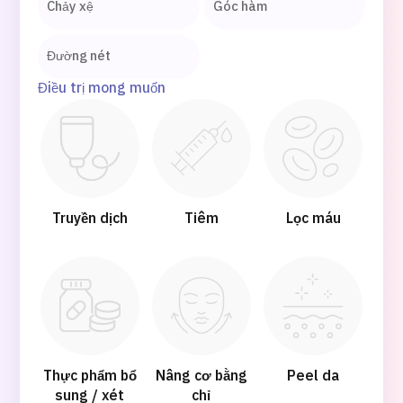
Chảy xệ
Góc hàm
Hướng dẫn và chính sách của công ty
Đường nét
Quản trị JTB
Điều trị mong muốn
Tiếng Nhật
Tiếng Anh
Tiếng Trung Quốc
Tiếng Việ
Liên hệ
Truyền dịch
Tiêm
Lọc máu
Thực phẩm bổ
Nâng cơ bằng
Peel da
sung / xét
chỉ