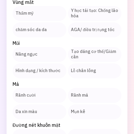
Vùng mắt
Quy trình khám chữa bệnh
Y học tái tạo: Chống lão
Thẩm mỹ
hóa
Chương trình
Tìm theo bộ phận / bệnh
chăm sóc da da
AGA/ điều trị rụng tóc
Tìm theo xét nghiệm / phương pháp /
cách điều trị
Mũi
Tìm kiếm y học thẩm mỹ
Tạo dáng cơ thể/Giảm
Nâng ngực
cân
Nội dung nổi bật
Hình dạng / kích thước
Lỗ chân lông
Tin tức
Má
Dành cho cơ sở y tế
Rãnh cười
Rãnh má
Công ty vận hành
Da xỉn màu
Mụn kê
Chính sách bảo vệ dữ liệu cá nhân
Đường nét khuôn mặt