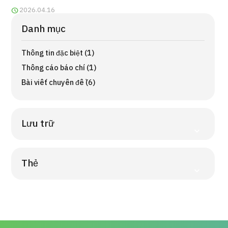
Quy trình khám chữa bệnh
2026.04.16
Danh mục
Chương trình
Tìm theo bộ phận / bệnh
Thông tin đặc biệt (1)
Tìm theo xét nghiệm / phương pháp /
cách điều trị
Thông cáo báo chí (1)
Tìm kiếm y học thẩm mỹ
Bài viết chuyên đề (6)
Nội dung nổi bật
Lưu trữ
Tin tức
Dành cho cơ sở y tế
Thẻ
Công ty vận hành
Chính sách bảo vệ dữ liệu cá nhân