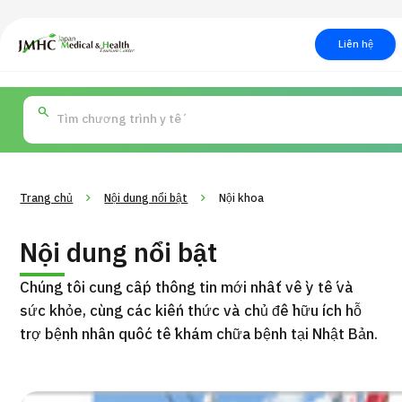
Trung tâm Du lịch Y tế & Sức khỏe Nhật Bản (JMHC)
Liên hệ
PICK UP PROGRAM
Tìm theo
Về Japan Medical
Tìm theo xét nghiệm /
Quy trình khám chữa bện
Tìm kiế
bộ phận /
phương pháp /
cách
y học
bệnh
điều trị
thẩm m
Trang chủ
Nội dung nổi bật
Nội khoa
Nội dung nổi bật
Chúng tôi cung cấp thông tin mới nhất về y tế và
sức khỏe, cùng các kiến
thức và chủ đề hữu ích hỗ
trợ bệnh nhân quốc tế khám chữa bệnh tại Nhật Bản.