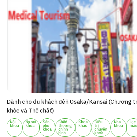
Gói dịch vụ ý kiến y tế thứ hai cho bệnh nhân quốc tế（Bệnh viện
khoa Shonan Kamakura）
治療
治療
2026.01.12
TOP
Dành cho du khách đến Osaka/Kansai (Chương t
Giới thiệu
khỏe và Thể chất)
Nội
Ngoại
Sản
Chấn
Khoa
Điều
Nha
Lọc
Bệnh nhân QT
khoa
khoa
phụ
thương
khác
trị
khoa
má
khoa
chỉnh
chuyên
hình
khoa
Về Japan Medical