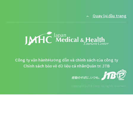
Hướng dẫn và chính sách của công ty
Quay lại đầu trang
Quản trị JTB
Tiếng Nhật
Tiếng Anh
Tiếng Trung Quốc
Tiếng Việ
Liên hệ
Công ty vận hành
Hướng dẫn và chính sách của công ty
Chính sách bảo vệ dữ liệu cá nhân
Quản trị JTB
copyright (c)JTB Corp. all rights reserved.