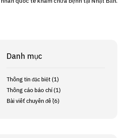
h nhân quốc tế khám chữa bệnh tại Nhật Bản.
Gói dịch vụ ý kiến y tế thứ hai cho
Điều t
 quát
bệnh nhân quốc tế（Bệnh viện Đa
nặng O
oi dạ dày
khoa Shonan Kamakura）
【Trung
治療
治療
治療
ổng quát
2026.
2026.01.12
Danh mục
Thông tin đặc biệt (1)
Thông cáo báo chí (1)
Bài viết chuyên đề (6)