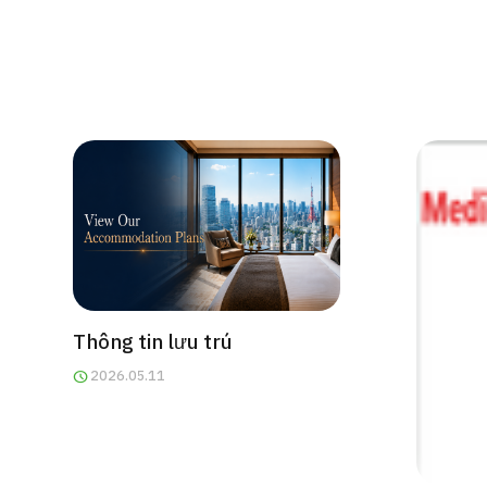
cách điều trị
Tìm kiếm y học thẩm mỹ
Tiếng Nhật
Tiếng Anh
Tiếng Trung Quốc
Tiế
Thông tin lưu trú
2026.05.11