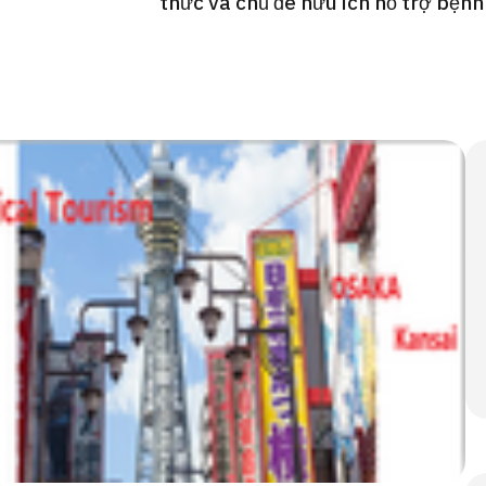
thức và chủ đề hữu ích hỗ trợ bện
Gói khám sức khỏe tổng
JMHC-A ＜bao gồm nội s
ng Việt
＞ – Dành cho nam giới
tâm kiểm tra sức khỏe t
Tokyo Yaesu】
健診
健診
健診
2026.01.12
Liên hệ