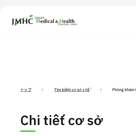
Trung tâm Du lịch Y tế & Sức khỏe Nhật Bản (JMHC)
TOP
Giới thiệu
Nội
Tìm theo bộ phận / bệnh
T
Bệnh nhân QT
Tin
Về Japan Medical
トップ
Tìm kiếm cơ sở y tế
Phòng khám D
Quy trình khám chữa bệnh
Dàn
Chi tiết cơ sở
Chương trình
Tìm theo bộ phận / bệnh
Tìm theo xét nghiệm / phương pháp /