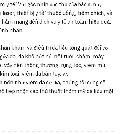
ểm y tế. Với góc nhìn đặc thù của bác sĩ nữ,
 laser, thiết bị y tế, thuốc uống, tiêm chích, và
 nhằm mang đến dịch vụ y tế an toàn, hiệu quả,
bệnh nhân.
ận khám và điều trị da liễu tổng quát đối với
ngứa da, da khô nứt nẻ, nốt ruồi, chàm, mày
a, vảy nến thông thường, rụng tóc, viêm mủ
kim loại, viêm da bàn tay, v.v.
 nền như viêm da cơ địa, chúng tôi cũng cố
hể tiếp nhận các thủ thuật thẩm mỹ da liễu một