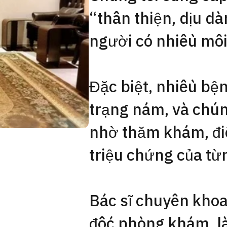
“thân thiện, dịu d
người có nhiều mố
Đặc biệt, nhiều bệ
trạng nám, và chún
nhờ thăm khám, điề
triệu chứng của từ
Bác sĩ chuyên khoa 
đốc phòng khám, là 