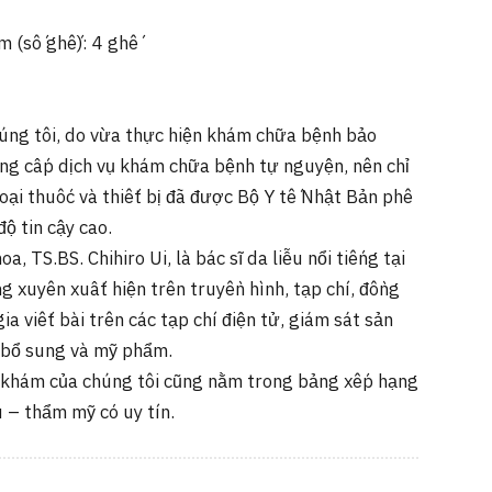
m (số ghế): 4 ghế
húng tôi, do vừa thực hiện khám chữa bệnh bảo
ung cấp dịch vụ khám chữa bệnh tự nguyện, nên chỉ
ại thuốc và thiết bị đã được Bộ Y tế Nhật Bản phê
ộ tin cậy cao.
a, TS.BS. Chihiro Ui, là bác sĩ da liễu nổi tiếng tại
 xuyên xuất hiện trên truyền hình, tạp chí, đồng
ia viết bài trên các tạp chí điện tử, giám sát sản
 bổ sung và mỹ phẩm.
 khám của chúng tôi cũng nằm trong bảng xếp hạng
u – thẩm mỹ có uy tín.