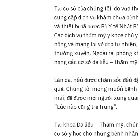
Tại cơ sở của chúng tôi, do vừa 
cung cấp dịch vụ khám chữa bệnh
và thiết bị đã được Bộ Y tế Nhật B
Các dịch vụ thẩm mỹ y khoa chủ y
nặng và mang lại vẻ đẹp tự nhiên,
thường xuyên. Ngoài ra, phòng k
hạng các cơ sở da liễu – thẩm mỹ 
Làn da, nếu được chăm sóc đều đặ
quả. Chúng tôi mong muốn bệnh 
mái, để được mọi người xung quan
“Lúc nào cũng trẻ trung”.
Tại khoa Da liễu – Thẩm mỹ, chún
cơ sở y học cho những bệnh nhân 