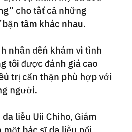
àng” cho tất cả những
i bận tâm khác nhau.
nh nhân đến khám vì tình
g tôi được đánh giá cao
u trị cẩn thận phù hợp với
ng người.
da liễu Uii Chiho, Giám
một bác sĩ da liễu nổi