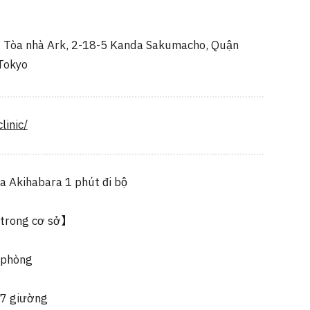
, Tòa nhà Ark, 2-18-5 Kanda Sakumacho, Quận
Tokyo
linic/
a Akihabara 1 phút đi bộ
 trong cơ sở】
 phòng
 7 giường