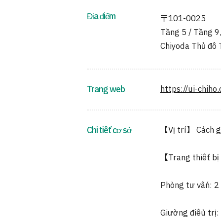
Địa điểm
〒101-0025
Tầng 5 / Tầng 9
Chiyoda Thủ đô 
Trang web
https://ui-chiho.c
Chi tiết cơ sở
【Vị trí】 Cách g
【Trang thiết bị
Phòng tư vấn: 2
Giường điều trị: