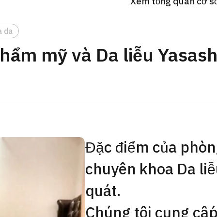
Xem tổng quan cơ sở 
Gói khám sức khỏe tổng
JMHC-A ＜bao gồm nội s
a da
ng Việt
＞ – Dành cho nam giới
hẩm mỹ và Da liễu Yasashi
tâm kiểm tra sức khỏe t
Tokyo Yaesu】
健診
健診
健診
2026.01.12
Liên hệ
Đặc điểm của phòng
chuyên khoa Da liễ
quát.
Chúng tôi cung cấp