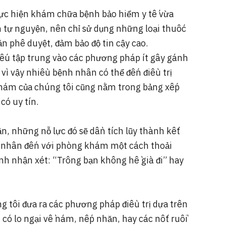
thực hiện khám chữa bệnh bảo hiểm y tế vừa
 tự nguyện, nên chỉ sử dụng những loại thuốc
ản phê duyệt, đảm bảo độ tin cậy cao.
ếu tập trung vào các phương pháp ít gây gánh
 vì vậy nhiều bệnh nhân có thể đến điều trị
hám của chúng tôi cũng nằm trong bảng xếp
có uy tín.
n, những nỗ lực đó sẽ dần tích lũy thành kết
nhân đến với phòng khám một cách thoải
h nhận xét: “Trông bạn không hề già đi” hay
g tôi đưa ra các phương pháp điều trị dựa trên
có lo ngại về nám, nếp nhăn, hay các nốt ruồi