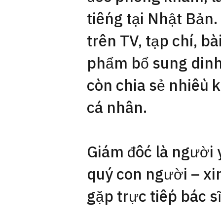
tiếng tại Nhật Bản.
trên TV, tạp chí, b
phẩm bổ sung dinh 
còn chia sẻ nhiều 
cá nhân.
Giám đốc là người 
quý con người – x
gặp trực tiếp bác sĩ