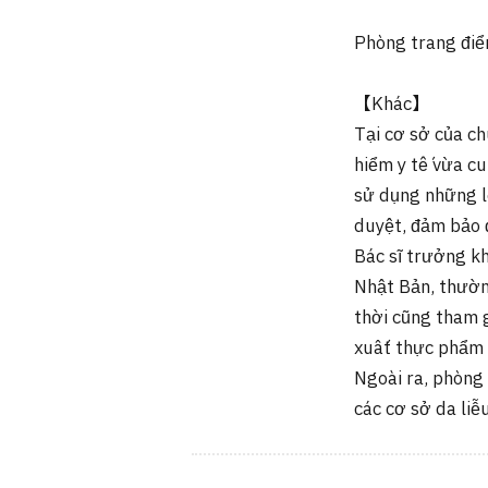
Phòng trang điể
【Khác】
Tại cơ sở của c
hiểm y tế vừa c
sử dụng những lo
duyệt, đảm bảo đ
Bác sĩ trưởng kho
Nhật Bản, thường
thời cũng tham g
xuất thực phẩm
Ngoài ra, phòng
các cơ sở da liễ