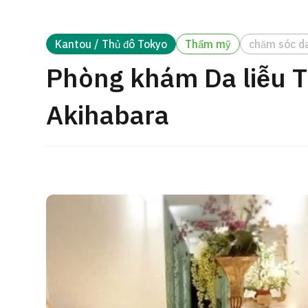
cách điều trị
Tìm kiếm y học thẩm mỹ
Kantou / Thủ đô Tokyo
Thẩm mỹ
chăm sóc d
Tiếng Nhật
Tiếng Anh
Tiếng Trung Quốc
Tiế
Phòng khám Da liễu T
Akihabara