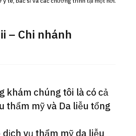
y tế, bác sĩ và các chương trình tại một nơi.
Gói dịch vụ ý kiến y tế thứ hai cho
Điều t
 quát
bệnh nhân quốc tế（Bệnh viện Đa
nặng O
oi dạ dày
khoa Shonan Kamakura）
【Trung
i – Chi nhánh
治療
治療
治療
ổng quát
2026.
2026.01.12
 khám chúng tôi là có cả
u thẩm mỹ và Da liễu tổng
 dịch vụ thẩm mỹ da liễu