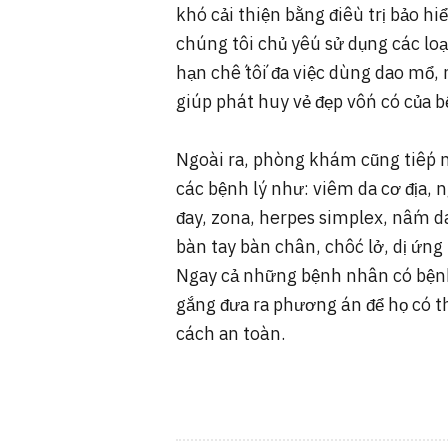
khó cải thiện bằng điều trị bảo hi
chúng tôi chủ yếu sử dụng các loại
hạn chế tối đa việc dùng dao mổ,
giúp phát huy vẻ đẹp vốn có của 
Ngoài ra, phòng khám cũng tiếp nh
các bệnh lý như: viêm da cơ địa, 
đay, zona, herpes simplex, nấm d
bàn tay bàn chân, chốc lở, dị ứng 
Ngay cả những bệnh nhân có bệnh
gắng đưa ra phương án để họ có t
cách an toàn.