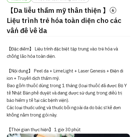
ng
【Da liễu thẩm mỹ thân thiện 】⑥
治療
治療
Liệu trình trẻ hóa toàn diện cho các
2026.01.12
vấn đề về da
【Đặc điểm】 Liệu trình đặc biệt tập trung vào trẻ hóa và
chống lão hóa toàn diện.
【Nội dung】 Peel da + LimeLight + Laser Genesis + Điện di
TOP
ion + Truyền dịch thẩm mỹ.
Bao gồm thuốc dùng trong 1 tháng (loại thuốc đã được Bộ Y
tế Nhật Bản phê duyệt và đang được sử dụng trong điều trị
Giới thiệu
bảo hiểm y tế tại các bệnh viện).
Các loại thuốc uống và thuốc bôi ngoài da do bác sĩ kê đơn
Bệnh nhân QT
không nằm trong gói này.
Về Japan Medical
Quy trình khám chữa bệnh
【Thời gian thực hiện】 1 giờ 30 phút