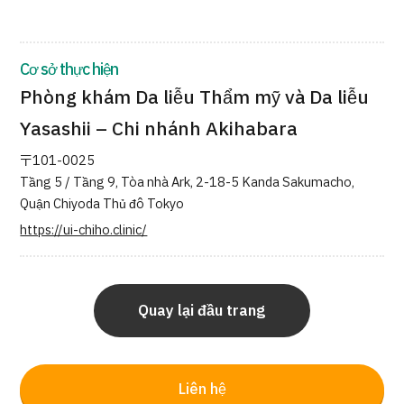
Quản trị JTB
Tiếng Nhật
Tiếng Anh
Tiếng Trung Quốc
Cơ sở thực hiện
Tiếng Việt
Phòng khám Da liễu Thẩm mỹ và Da liễu
Yasashii – Chi nhánh Akihabara
〒101-0025
Liên hệ
Tầng 5 / Tầng 9, Tòa nhà Ark, 2-18-5 Kanda Sakumacho,
Quận Chiyoda Thủ đô Tokyo
https://ui-chiho.clinic/
Quay lại đầu trang
Liên hệ