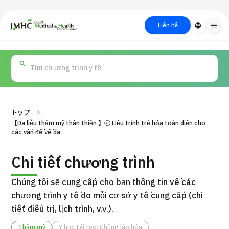
close
Trung tâm Du lịch Y tế & Sức khỏe Nhật Bản (JMHC)
Liên hệ
language
menu
PICK UP PROGRAM
Về Japan
Quy trình khám chữa
Tìm
Tìm theo
Tìm theo xét
Medical
bệnh
kiếm y
bộ phận
nghiệm / phương
học
/ bệnh
pháp /
cách điều trị
thẩm mỹ
トップ
【Da liễu thẩm mỹ thân thiện 】⑥ Liệu trình trẻ hóa toàn diện cho
các vấn đề về da
Chi tiết chương trình
Chúng tôi sẽ cung cấp cho bạn thông tin về các
chương trình y tế do mỗi cơ sở y tế cung cấp (chi
tiết điều trị, lịch trình, v.v.).
Gói dịch vụ ý kiến y tế thứ hai cho bệnh nhân quốc tế（Bệnh
Đ
viện Đa khoa Shonan Kamakura）
Thẩm mỹ
Y học tái tạo: Chống lão hóa