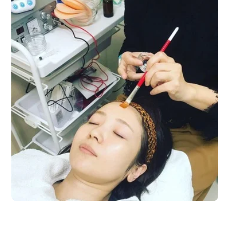
Chương trình
Tìm theo bộ phận / bệnh
Tìm theo xét nghiệm / phương pháp /
cách điều trị
Tìm kiếm y học thẩm mỹ
Nội dung nổi bật
Tin tức
Dành cho cơ sở y tế
Công ty vận hành
Chính sách bảo vệ dữ liệu cá nhân
Hướng dẫn và chính sách của công ty