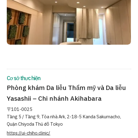
Chương trình
Tìm theo bộ phận / bệnh
Tìm theo xét nghiệm / phương pháp /
cách điều trị
Tìm kiếm y học thẩm mỹ
Nội dung nổi bật
Tin tức
Cơ sở thực hiện
Dành cho cơ sở y tế
Phòng khám Da liễu Thẩm mỹ và Da liễu
Công ty vận hành
Yasashii – Chi nhánh Akihabara
〒101-0025
Chính sách bảo vệ dữ liệu cá nhân
Tầng 5 / Tầng 9, Tòa nhà Ark, 2-18-5 Kanda Sakumacho,
Quận Chiyoda Thủ đô Tokyo
Hướng dẫn và chính sách của công ty
https://ui-chiho.clinic/