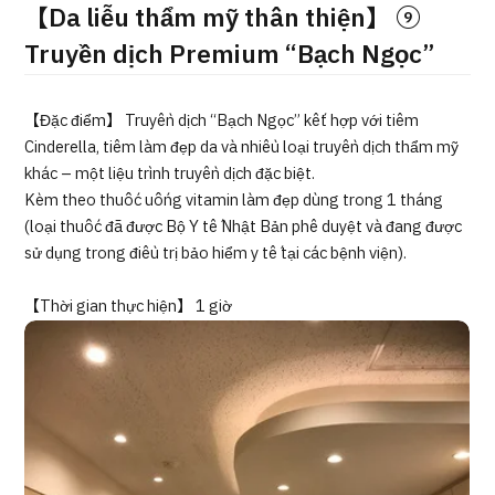
【Da liễu thẩm mỹ thân thiện】 ⑨
ng
治療
治療
Truyền dịch Premium “Bạch Ngọc”
2026.01.12
【Đặc điểm】 Truyền dịch “Bạch Ngọc” kết hợp với tiêm
Cinderella, tiêm làm đẹp da và nhiều loại truyền dịch thẩm mỹ
khác – một liệu trình truyền dịch đặc biệt.
Kèm theo thuốc uống vitamin làm đẹp dùng trong 1 tháng
(loại thuốc đã được Bộ Y tế Nhật Bản phê duyệt và đang được
sử dụng trong điều trị bảo hiểm y tế tại các bệnh viện).
TOP
【Thời gian thực hiện】 1 giờ
Giới thiệu
Bệnh nhân QT
Về Japan Medical
Quy trình khám chữa bệnh