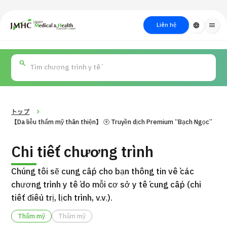
close
Trung tâm Du lịch Y tế & Sức khỏe Nhật Bản (JMHC)
Liên hệ
language
menu
PICK UP PROGRAM
Về Japan
Quy trình khám chữa
Tìm
Tìm theo
Tìm theo xét
Medical
bệnh
kiếm y
bộ phận
nghiệm / phương
học
/ bệnh
pháp /
cách điều trị
thẩm mỹ
トップ
【Da liễu thẩm mỹ thân thiện】 ⑨ Truyền dịch Premium “Bạch Ngọc”
Chi tiết chương trình
Chúng tôi sẽ cung cấp cho bạn thông tin về các
chương trình y tế do mỗi cơ sở y tế cung cấp (chi
tiết điều trị, lịch trình, v.v.).
Gói dịch vụ ý kiến y tế thứ hai cho bệnh nhân quốc tế（Bệnh
Thẩm mỹ
Thẩm mỹ
Đ
viện Đa khoa Shonan Kamakura）