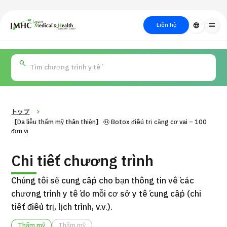
close
Trung tâm Du lịch Y tế & Sức khỏe Nhật Bản (JMHC)
Liên hệ
language
menu
PICK UP PROGRAM
Về Japan
Quy trình khám chữa
Tìm
Tìm theo
Tìm theo xét
Medical
bệnh
kiếm y
bộ phận
nghiệm / phương
học
/ bệnh
pháp /
cách điều trị
thẩm mỹ
トップ
【Da liễu thẩm mỹ thân thiện】 ⑪ Botox điều trị căng cơ vai – 100
đơn vị
Chi tiết chương trình
Chúng tôi sẽ cung cấp cho bạn thông tin về các
chương trình y tế do mỗi cơ sở y tế cung cấp (chi
tiết điều trị, lịch trình, v.v.).
Gói dịch vụ ý kiến y tế thứ hai cho bệnh nhân quốc tế（Bệnh
Đ
viện Đa khoa Shonan Kamakura）
Thẩm mỹ
Thẩm mỹ