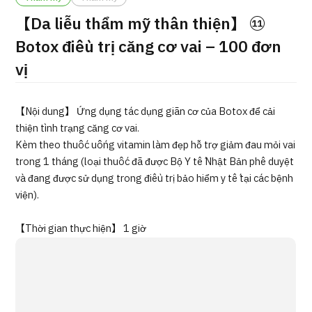
ng
【Da liễu thẩm mỹ thân thiện】 ⑪
治療
治療
Botox điều trị căng cơ vai – 100 đơn
2026.01.12
vị
【Nội dung】 Ứng dụng tác dụng giãn cơ của Botox để cải
thiện tình trạng căng cơ vai.
Kèm theo thuốc uống vitamin làm đẹp hỗ trợ giảm đau mỏi vai
trong 1 tháng (loại thuốc đã được Bộ Y tế Nhật Bản phê duyệt
TOP
và đang được sử dụng trong điều trị bảo hiểm y tế tại các bệnh
viện).
Giới thiệu
【Thời gian thực hiện】 1 giờ
Bệnh nhân QT
Về Japan Medical
Quy trình khám chữa bệnh