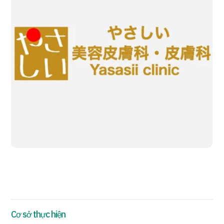
Chương trình
Tìm theo bộ phận / bệnh
Tìm theo xét nghiệm / phương pháp /
cách điều trị
Tìm kiếm y học thẩm mỹ
Nội dung nổi bật
Tin tức
Dành cho cơ sở y tế
Công ty vận hành
Chính sách bảo vệ dữ liệu cá nhân
Hướng dẫn và chính sách của công ty
Cơ sở thực hiện