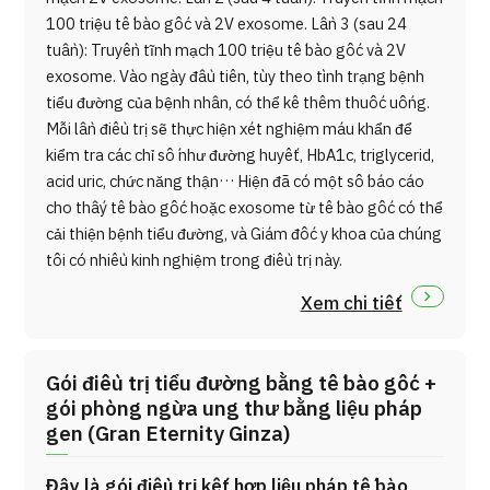
100 triệu tế bào gốc và 2V exosome. Lần 3 (sau 24
tuần): Truyền tĩnh mạch 100 triệu tế bào gốc và 2V
exosome. Vào ngày đầu tiên, tùy theo tình trạng bệnh
tiểu đường của bệnh nhân, có thể kê thêm thuốc uống.
Mỗi lần điều trị sẽ thực hiện xét nghiệm máu khẩn để
kiểm tra các chỉ số như đường huyết, HbA1c, triglycerid,
acid uric, chức năng thận… Hiện đã có một số báo cáo
cho thấy tế bào gốc hoặc exosome từ tế bào gốc có thể
cải thiện bệnh tiểu đường, và Giám đốc y khoa của chúng
tôi có nhiều kinh nghiệm trong điều trị này.
Xem chi tiết
Gói điều trị tiểu đường bằng tế bào gốc +
gói phòng ngừa ung thư bằng liệu pháp
gen (Gran Eternity Ginza)
Đây là gói điều trị kết hợp liệu pháp tế bào