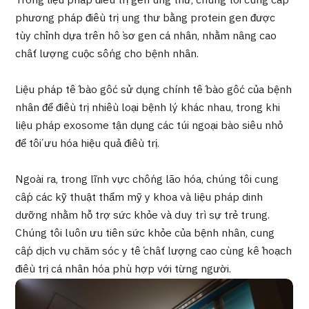
Trong liệu pháp điều trị gen ung thư, chúng tôi cung cấp
Chương trình
phương pháp điều trị ung thư bằng protein gen được
Tìm theo bộ phận / bệnh
tùy chỉnh dựa trên hồ sơ gen cá nhân, nhằm nâng cao
Tìm theo xét nghiệm / phương pháp /
chất lượng cuộc sống cho bệnh nhân.
cách điều trị
Tìm kiếm y học thẩm mỹ
Liệu pháp tế bào gốc sử dụng chính tế bào gốc của bệnh
Nội dung nổi bật
nhân để điều trị nhiều loại bệnh lý khác nhau, trong khi
liệu pháp exosome tận dụng các túi ngoại bào siêu nhỏ
Tin tức
để tối ưu hóa hiệu quả điều trị.
Dành cho cơ sở y tế
Ngoài ra, trong lĩnh vực chống lão hóa, chúng tôi cung
cấp các kỹ thuật thẩm mỹ y khoa và liệu pháp dinh
Công ty vận hành
dưỡng nhằm hỗ trợ sức khỏe và duy trì sự trẻ trung.
Chúng tôi luôn ưu tiên sức khỏe của bệnh nhân, cung
Chính sách bảo vệ dữ liệu cá nhân
cấp dịch vụ chăm sóc y tế chất lượng cao cùng kế hoạch
điều trị cá nhân hóa phù hợp với từng người.
Hướng dẫn và chính sách của công ty