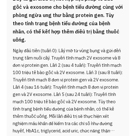
gốc và exosome cho bệnh tiểu đường cùng với
phòng ngừa ung thư bằng protein gen. Tùy
theo tình trạng bệnh tiểu đường của bệnh
nhân, có thể kết hợp thêm điều trị bằng thuốc
uống.
Ngày đầu tiên (tuần 0): Lấy mỡ từ vùng bụng và gửi đến
trung tâm nuôi cấy. Truyền tĩnh mạch 2V exosome và 8
đơn vị protein gen. Lần 2 (sau 4 tuần): Truyền tĩnh mạch
100 triệu tế bào gốc và 2V exosome. Lần 3 (sau 8 tuần):
Truyền tĩnh mạch 8 đơn vị protein gen và 2V exosome.
Lần 4 (sau 16 tuần): Truyền tĩnh mạch 8 đơn vị protein
gen và 2V exosome. Lần 5 (sau 24 tuần): Truyền tĩnh
mạch 100 triệu tế bào gốc và 2V exosome. Tùy theo
tình trạng bệnh tiểu đường của bệnh nhân, có thể kê
thêm thuốc uống. Mỗi lần điều trị sẽ thực hiện xét
nghiệm máu khẩn để kiểm tra các chỉ số như đường
huyết, HbA1c, triglycerid, acid uric, chức năng thận…