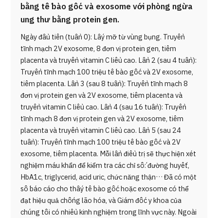
bằng tế bào gốc và exosome với phòng ngừa
ung thư bằng protein gen.
Ngày đầu tiên (tuần 0): Lấy mỡ từ vùng bụng. Truyền
tĩnh mạch 2V exosome, 8 đơn vị protein gen, tiêm
placenta và truyền vitamin C liều cao. Lần 2 (sau 4 tuần):
Truyền tĩnh mạch 100 triệu tế bào gốc và 2V exosome,
tiêm placenta. Lần 3 (sau 8 tuần): Truyền tĩnh mạch 8
đơn vị protein gen và 2V exosome, tiêm placenta và
truyền vitamin C liều cao. Lần 4 (sau 16 tuần): Truyền
tĩnh mạch 8 đơn vị protein gen và 2V exosome, tiêm
placenta và truyền vitamin C liều cao. Lần 5 (sau 24
tuần): Truyền tĩnh mạch 100 triệu tế bào gốc và 2V
exosome, tiêm placenta. Mỗi lần điều trị sẽ thực hiện xét
nghiệm máu khẩn để kiểm tra các chỉ số: đường huyết,
HbA1c, triglycerid, acid uric, chức năng thận… Đã có một
số báo cáo cho thấy tế bào gốc hoặc exosome có thể
đạt hiệu quả chống lão hóa, và Giám đốc y khoa của
chúng tôi có nhiều kinh nghiệm trong lĩnh vực này. Ngoài