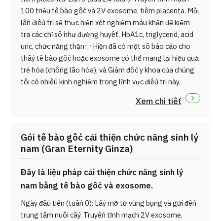
100 triệu tế bào gốc và 2V exosome, tiêm placenta. Mỗi
lần điều trị sẽ thực hiện xét nghiệm máu khẩn để kiểm
tra các chỉ số như đường huyết, HbA1c, triglycerid, acid
uric, chức năng thận… Hiện đã có một số báo cáo cho
thấy tế bào gốc hoặc exosome có thể mang lại hiệu quả
trẻ hóa (chống lão hóa), và Giám đốc y khoa của chúng
tôi có nhiều kinh nghiệm trong lĩnh vực điều trị này.
Xem chi tiết
Gói tế bào gốc cải thiện chức năng sinh lý
nam (Gran Eternity Ginza)
Đây là liệu pháp cải thiện chức năng sinh lý
nam bằng tế bào gốc và exosome.
Ngày đầu tiên (tuần 0): Lấy mỡ từ vùng bụng và gửi đến
trung tâm nuôi cấy. Truyền tĩnh mạch 2V exosome,