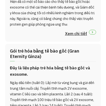
Hiện đã có một số báo cáo cho thấy tế bào gốc hoặc
exosome có thể cải thiện bệnh tiểu đường, và Giám đốc
y khoa của chúng tôi có nhiều kinh nghiệm trong điều trị
này. Ngoài ra, cũng có bằng chứng cho thấy việc truyền
protein gen giúp phòng ngừa ung thư.
Xem chi tiết
Gói trẻ hóa bằng tế bào gốc (Gran
Eternity Ginza)
Đây là liệu pháp trẻ hóa bằng tế bào gốc và
exosome.
Ngày đầu tiên (tuần 0): Lấy mỡ từ vùng bụng và gửi đến
trung tâm nuôi cấy. Truyền tĩnh mạch 2V exosome,
vitamin C liều cao và tiêm placenta. Lần 2 (sau 4 tuần):
Truyền tĩnh mạch 100 triệu tế bào gốc và 2V exosome,
tiêm placenta. Lần 3 (sau 24 tuần): Truyền tĩnh mạch