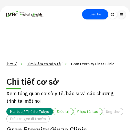
close
Trung tâm Du lịch Y tế & Sức khỏe Nhật Bản (JMHC)
Liên hệ
language
menu
PICK UP PROGRAM
Về Japan
Quy trình khám chữa
Tìm
Tìm theo
Tìm theo xét
Medical
bệnh
kiếm y
bộ phận
nghiệm / phương
học
/ bệnh
pháp /
cách điều trị
thẩm mỹ
トップ
Tìm kiếm cơ sở y tế
Gran Eternity Ginza Clinic
Chi tiết cơ sở
Xem tổng quan cơ sở y tế, bác sĩ và các chương
trình tại một nơi.
Kantou / Thủ đô Tokyo
Điều trị
Y học tái tạo
Ung thư
Điều trị gen di truyền
Gói dịch vụ ý kiến y tế thứ hai cho bệnh nhân quốc tế（Bệnh
Đ
viện Đa khoa Shonan Kamakura）