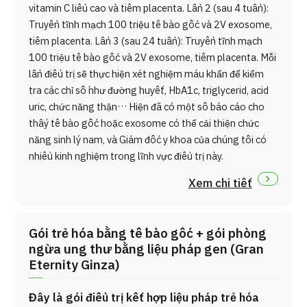
vitamin C liều cao và tiêm placenta. Lần 2 (sau 4 tuần):
Truyền tĩnh mạch 100 triệu tế bào gốc và 2V exosome,
tiêm placenta. Lần 3 (sau 24 tuần): Truyền tĩnh mạch
100 triệu tế bào gốc và 2V exosome, tiêm placenta. Mỗi
lần điều trị sẽ thực hiện xét nghiệm máu khẩn để kiểm
tra các chỉ số như đường huyết, HbA1c, triglycerid, acid
uric, chức năng thận… Hiện đã có một số báo cáo cho
thấy tế bào gốc hoặc exosome có thể cải thiện chức
năng sinh lý nam, và Giám đốc y khoa của chúng tôi có
nhiều kinh nghiệm trong lĩnh vực điều trị này.
Xem chi tiết
Gói trẻ hóa bằng tế bào gốc + gói phòng
ngừa ung thư bằng liệu pháp gen (Gran
Eternity Ginza)
Đây là gói điều trị kết hợp liệu pháp trẻ hóa