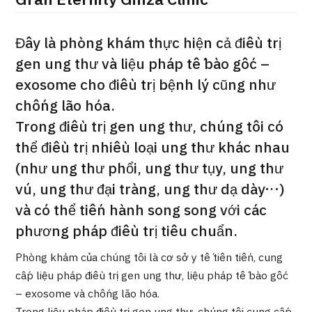
Gran Eternity Ginza Clinic
ng
治療
治療
Đây là phòng khám thực hiện cả điều trị
2026.01.12
gen ung thư và liệu pháp tế bào gốc –
exosome cho điều trị bệnh lý cũng như
chống lão hóa.
Trong điều trị gen ung thư, chúng tôi có
thể điều trị nhiều loại ung thư khác nhau
(như ung thư phổi, ung thư tụy, ung thư
TOP
vú, ung thư đại tràng, ung thư dạ dày…)
và có thể tiến hành song song với các
Giới thiệu
phương pháp điều trị tiêu chuẩn.
Bệnh nhân QT
Phòng khám của chúng tôi là cơ sở y tế tiên tiến, cung
Về Japan Medical
cấp liệu pháp điều trị gen ung thư, liệu pháp tế bào gốc
Quy trình khám chữa bệnh
– exosome và chống lão hóa.