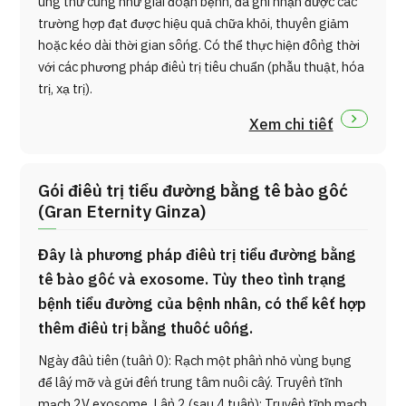
ung thư cũng như giai đoạn bệnh, đã ghi nhận được các
trường hợp đạt được hiệu quả chữa khỏi, thuyên giảm
hoặc kéo dài thời gian sống. Có thể thực hiện đồng thời
với các phương pháp điều trị tiêu chuẩn (phẫu thuật, hóa
trị, xạ trị).
Xem chi tiết
Gói điều trị tiểu đường bằng tế bào gốc
(Gran Eternity Ginza)
Đây là phương pháp điều trị tiểu đường bằng
tế bào gốc và exosome. Tùy theo tình trạng
bệnh tiểu đường của bệnh nhân, có thể kết hợp
thêm điều trị bằng thuốc uống.
Ngày đầu tiên (tuần 0): Rạch một phần nhỏ vùng bụng
để lấy mỡ và gửi đến trung tâm nuôi cấy. Truyền tĩnh
mạch 2V exosome. Lần 2 (sau 4 tuần): Truyền tĩnh mạch