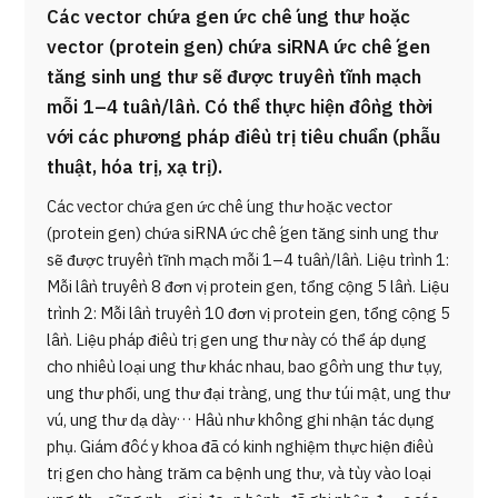
Các vector chứa gen ức chế ung thư hoặc
vector (protein gen) chứa siRNA ức chế gen
tăng sinh ung thư sẽ được truyền tĩnh mạch
mỗi 1–4 tuần/lần. Có thể thực hiện đồng thời
với các phương pháp điều trị tiêu chuẩn (phẫu
thuật, hóa trị, xạ trị).
Các vector chứa gen ức chế ung thư hoặc vector
(protein gen) chứa siRNA ức chế gen tăng sinh ung thư
sẽ được truyền tĩnh mạch mỗi 1–4 tuần/lần. Liệu trình 1:
Mỗi lần truyền 8 đơn vị protein gen, tổng cộng 5 lần. Liệu
trình 2: Mỗi lần truyền 10 đơn vị protein gen, tổng cộng 5
lần. Liệu pháp điều trị gen ung thư này có thể áp dụng
cho nhiều loại ung thư khác nhau, bao gồm ung thư tụy,
ung thư phổi, ung thư đại tràng, ung thư túi mật, ung thư
vú, ung thư dạ dày… Hầu như không ghi nhận tác dụng
phụ. Giám đốc y khoa đã có kinh nghiệm thực hiện điều
trị gen cho hàng trăm ca bệnh ung thư, và tùy vào loại