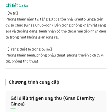
Chi tiết cơ sở
【Vị trí】
Phòng khám nằm tại tầng 10 của tòa nhà Kirarito Ginza trên
đại lộ Chūō (Ginza Chūō-dōri). Bên trong phòng khám rất sáng
sủa và thoáng đãng, bệnh nhân có thể thoải mái tiếp nhận điều
trị trong một không gian rộng rãi.
【Trang thiết bị trong cơ sở】
Phòng khám bệnh, phòng phẫu thuật, phòng truyền dịch (5 vị
trí), phòng thủ thuật…
Chương trình cung cấp
Gói điều trị gen ung thư (Gran Eternity
Ginza)