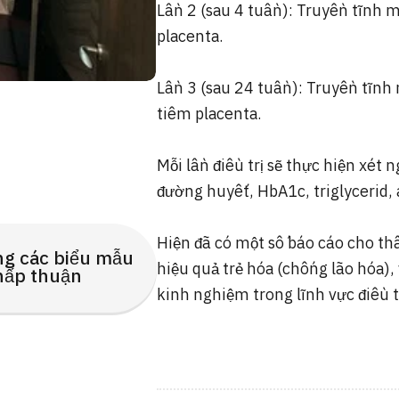
Lần 2 (sau 4 tuần): Truyền tĩnh 
placenta.
Lần 3 (sau 24 tuần): Truyền tĩnh
tiêm placenta.
Mỗi lần điều trị sẽ thực hiện xét
đường huyết, HbA1c, triglycerid,
Hiện đã có một số báo cáo cho th
ng các biểu mẫu
hiệu quả trẻ hóa (chống lão hóa),
hấp thuận
kinh nghiệm trong lĩnh vực điều t