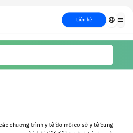
close
language
menu
Liên hệ
Tìm kiếm y học thẩm mỹ
PICK UP PROGRAM
các chương trình y tế do mỗi cơ sở y tế cung