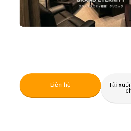
Liên hệ
Tải xuố
c