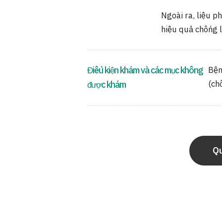
Ngoài ra, liệu p
hiệu quả chống l
Điều kiện khám và các mục không
Bện
(ch
được khám
Qu