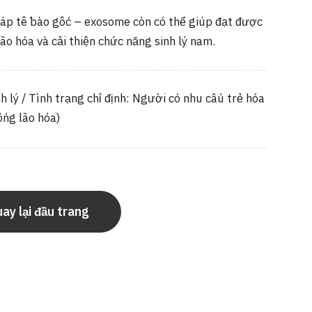
háp tế bào gốc – exosome còn có thể giúp đạt được
ão hóa và cải thiện chức năng sinh lý nam.
h lý / Tình trạng chỉ định: Người có nhu cầu trẻ hóa
ống lão hóa)
ay lại đầu trang