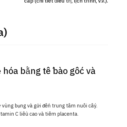
cấp (chi tiết điều trị, lịch trình, v.v.).
Gói dịch vụ ý kiến y tế thứ hai cho
Điều t
 quát
bệnh nhân quốc tế（Bệnh viện Đa
nặng O
oi dạ dày
khoa Shonan Kamakura）
【Trung
a)
治療
治療
治療
ổng quát
2026.
2026.01.12
ẻ hóa bằng tế bào gốc và
ừ vùng bụng và gửi đến trung tâm nuôi cấy.
amin C liều cao và tiêm placenta.