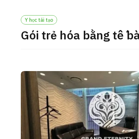
cách điều trị
Tìm kiếm y học thẩm mỹ
Y học tái tạo
Tiếng Nhật
Tiếng Anh
Tiếng Trung Quốc
Tiế
Gói trẻ hóa bằng tế b