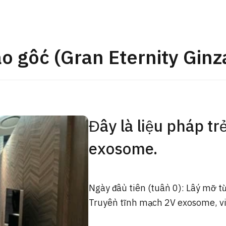
Gói khám sức khỏe tổng
JMHC-A ＜bao gồm nội s
ng Việt
＞ – Dành cho nam giới
ào gốc (Gran Eternity Ginz
tâm kiểm tra sức khỏe t
Tokyo Yaesu】
健診
健診
健診
Đây là liệu pháp tr
2026.01.12
Liên hệ
exosome.
Ngày đầu tiên (tuần 0): Lấy mỡ t
Truyền tĩnh mạch 2V exosome, vit