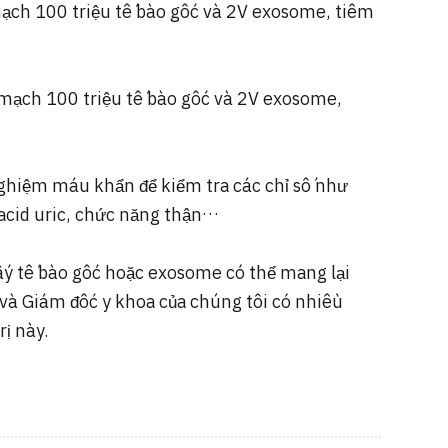
mạch 100 triệu tế bào gốc và 2V exosome, tiêm
 mạch 100 triệu tế bào gốc và 2V exosome,
 nghiệm máu khẩn để kiểm tra các chỉ số như
 acid uric, chức năng thận…
ấy tế bào gốc hoặc exosome có thể mang lại
 và Giám đốc y khoa của chúng tôi có nhiều
rị này.