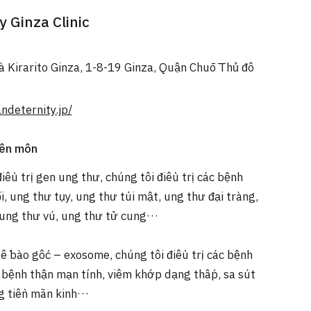
y Ginza Clinic
à Kirarito Ginza, 1-8-19 Ginza, Quận Chūō Thủ đô
ndeternity.jp/
yên môn
iều trị gen ung thư, chúng tôi điều trị các bệnh
, ung thư tụy, ung thư túi mật, ung thư đại tràng,
 ung thư vú, ung thư tử cung…
ế bào gốc – exosome, chúng tôi điều trị các bệnh
 bệnh thận mạn tính, viêm khớp dạng thấp, sa sút
ng tiền mãn kinh…