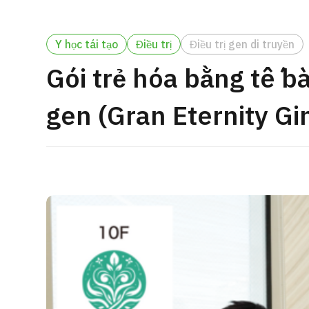
cách điều trị
Tìm kiếm y học thẩm mỹ
Y học tái tạo
Điều trị
Điều trị gen di truyền
Tiếng Nhật
Tiếng Anh
Tiếng Trung Quốc
Tiế
Gói trẻ hóa bằng tế b
gen (Gran Eternity Gi