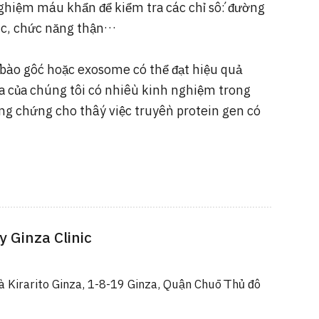
 nghiệm máu khẩn để kiểm tra các chỉ số: đường
ric, chức năng thận…
 bào gốc hoặc exosome có thể đạt hiệu quả
a của chúng tôi có nhiều kinh nghiệm trong
ằng chứng cho thấy việc truyền protein gen có
y Ginza Clinic
à Kirarito Ginza, 1-8-19 Ginza, Quận Chūō Thủ đô