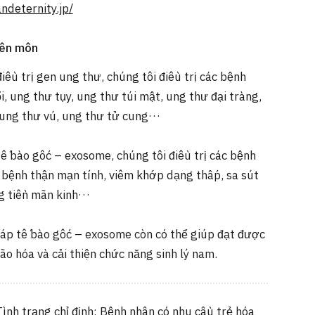
ndeternity.jp/
yên môn
iều trị gen ung thư, chúng tôi điều trị các bệnh
, ung thư tụy, ung thư túi mật, ung thư đại tràng,
 ung thư vú, ung thư tử cung…
ế bào gốc – exosome, chúng tôi điều trị các bệnh
 bệnh thận mạn tính, viêm khớp dạng thấp, sa sút
ng tiền mãn kinh…
háp tế bào gốc – exosome còn có thể giúp đạt được
ão hóa và cải thiện chức năng sinh lý nam.
Tình trạng chỉ định: Bệnh nhân có nhu cầu trẻ hóa