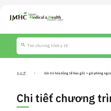
Trung tâm Du lịch Y tế & Sức khỏe Nhật Bản (JMHC)
TOP
Giới thiệu
Nội
Tìm theo bộ phận / bệnh
T
Bệnh nhân QT
Tin
Về Japan Medical
トップ
Gói trẻ hóa bằng tế bào gốc + gói phòng ngừa
Quy trình khám chữa bệnh
Dàn
Chi tiết chương tr
Chương trình
Tìm theo bộ phận / bệnh
Tìm theo xét nghiệm / phương pháp /