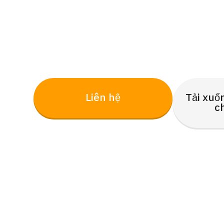
Liên hệ
Tải xuố
c