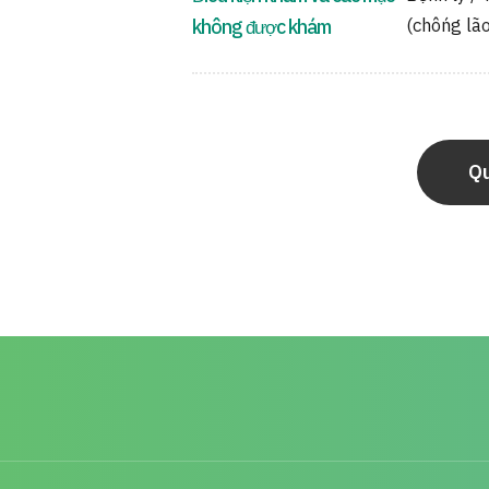
(chống lã
không được khám
Qu