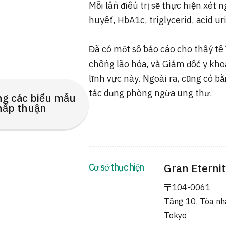
Mỗi lần điều trị sẽ thực hiện xét
huyết, HbA1c, triglycerid, acid u
Đã có một số báo cáo cho thấy tế
chống lão hóa, và Giám đốc y kho
lĩnh vực này. Ngoài ra, cũng có b
tác dụng phòng ngừa ung thư.
ng các biểu mẫu
hấp thuận
Cơ sở thực hiện
Gran Eternit
〒104-0061
Tầng 10, Tòa nh
Tokyo