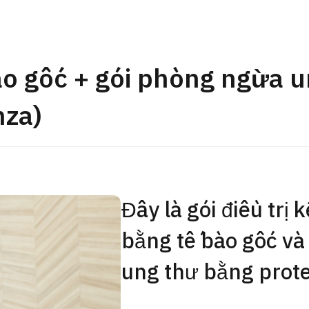
Gói khám sức khỏe tổng
JMHC-A ＜bao gồm nội s
ng Việt
＞ – Dành cho nam giới
ào gốc + gói phòng ngừa u
tâm kiểm tra sức khỏe t
Tokyo Yaesu】
nza)
健診
健診
健診
2026.01.12
Liên hệ
Đây là gói điều trị 
bằng tế bào gốc v
ung thư bằng prote