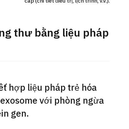
cấp (chi tiết điều trị, lịch trình, v.v.).
Gói dịch vụ ý kiến y tế thứ hai cho
Điều t
 quát
bệnh nhân quốc tế（Bệnh viện Đa
nặng O
oi dạ dày
khoa Shonan Kamakura）
【Trung
ng thư bằng liệu pháp
治療
治療
治療
ổng quát
2026.
2026.01.12
kết hợp liệu pháp trẻ hóa
à exosome với phòng ngừa
in gen.