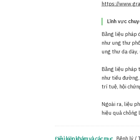
https://www.gra
Lĩnh vực chu
Bằng liệu pháp đ
như ung thư phổi
ung thư dạ dày,
Bằng liệu pháp t
như tiểu đường,
trí tuệ, hội chứ
Ngoài ra, liệu p
hiệu quả chống l
Điều kiện khám và các mục
Bệnh lý / 