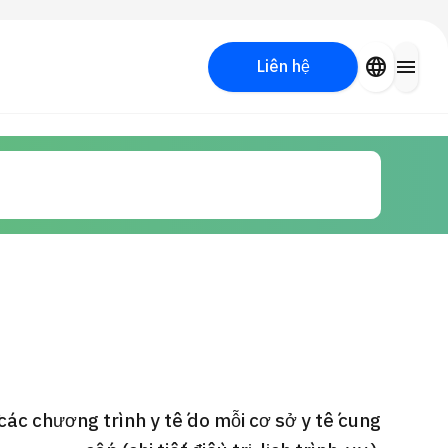
close
language
menu
Liên hệ
Tìm kiếm y học thẩm mỹ
PICK UP PROGRAM
các chương trình y tế do mỗi cơ sở y tế cung