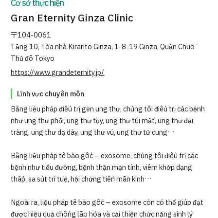
Cơ sở thực hiện
Gran Eternity Ginza Clinic
〒104-0061
Tầng 10, Tòa nhà Kirarito Ginza, 1-8-19 Ginza, Quận Chūō
Thủ đô Tokyo
https://www.grandeternity.jp/
Lĩnh vực chuyên môn
Bằng liệu pháp điều trị gen ung thư, chúng tôi điều trị các bệnh
như ung thư phổi, ung thư tụy, ung thư túi mật, ung thư đại
tràng, ung thư dạ dày, ung thư vú, ung thư tử cung…
Bằng liệu pháp tế bào gốc – exosome, chúng tôi điều trị các
bệnh như tiểu đường, bệnh thận mạn tính, viêm khớp dạng
thấp, sa sút trí tuệ, hội chứng tiền mãn kinh…
Ngoài ra, liệu pháp tế bào gốc – exosome còn có thể giúp đạt
được hiệu quả chống lão hóa và cải thiện chức năng sinh lý