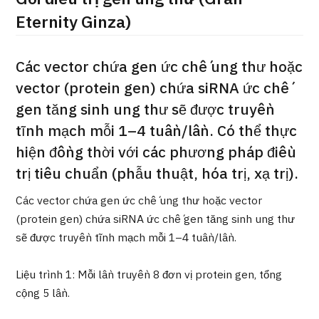
ng
Eternity Ginza)
治療
治療
2026.01.12
Các vector chứa gen ức chế ung thư hoặc
vector (protein gen) chứa siRNA ức chế
gen tăng sinh ung thư sẽ được truyền
tĩnh mạch mỗi 1–4 tuần/lần. Có thể thực
hiện đồng thời với các phương pháp điều
trị tiêu chuẩn (phẫu thuật, hóa trị, xạ trị).
TOP
Các vector chứa gen ức chế ung thư hoặc vector
Giới thiệu
(protein gen) chứa siRNA ức chế gen tăng sinh ung thư
sẽ được truyền tĩnh mạch mỗi 1–4 tuần/lần.
Bệnh nhân QT
Liệu trình 1: Mỗi lần truyền 8 đơn vị protein gen, tổng
Về Japan Medical
Quy trình khám chữa bệnh
cộng 5 lần.