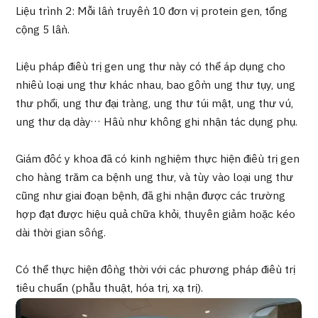
Chương trình
Liệu trình 2: Mỗi lần truyền 10 đơn vị protein gen, tổng
cộng 5 lần.
Tìm theo bộ phận / bệnh
Tìm theo xét nghiệm / phương pháp /
cách điều trị
Liệu pháp điều trị gen ung thư này có thể áp dụng cho
Tìm kiếm y học thẩm mỹ
nhiều loại ung thư khác nhau, bao gồm ung thư tụy, ung
thư phổi, ung thư đại tràng, ung thư túi mật, ung thư vú,
Nội dung nổi bật
ung thư dạ dày… Hầu như không ghi nhận tác dụng phụ.
Tin tức
Giám đốc y khoa đã có kinh nghiệm thực hiện điều trị gen
cho hàng trăm ca bệnh ung thư, và tùy vào loại ung thư
Dành cho cơ sở y tế
cũng như giai đoạn bệnh, đã ghi nhận được các trường
hợp đạt được hiệu quả chữa khỏi, thuyên giảm hoặc kéo
Công ty vận hành
dài thời gian sống.
Chính sách bảo vệ dữ liệu cá nhân
Có thể thực hiện đồng thời với các phương pháp điều trị
tiêu chuẩn (phẫu thuật, hóa trị, xạ trị).
Hướng dẫn và chính sách của công ty