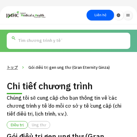
close
Trung tâm Du lịch Y tế & Sức khỏe Nhật Bản (JMHC)
Liên hệ
language
menu
PICK UP PROGRAM
Về Japan
Quy trình khám chữa
Tìm
Tìm theo
Tìm theo xét
Medical
bệnh
kiếm y
bộ phận
nghiệm / phương
học
/ bệnh
pháp /
cách điều trị
thẩm mỹ
トップ
Gói điều trị gen ung thư (Gran Eternity Ginza)
Chi tiết chương trình
Chúng tôi sẽ cung cấp cho bạn thông tin về các
chương trình y tế do mỗi cơ sở y tế cung cấp (chi
tiết điều trị, lịch trình, v.v.).
Điều trị
Ung thư
Gói dịch vụ ý kiến y tế thứ hai cho bệnh nhân quốc tế（Bệnh
Đ
viện Đa khoa Shonan Kamakura）
Gói điều trị gen ung thư (Gran