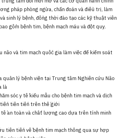
u, trung tâm đổi mới mở và các cơ quan hành chính
ương pháp phòng ngừa, chẩn đoán và điều trị, làm
à sinh lý bệnh, đồng thời đào tạo các kỹ thuật viên
 bao gồm bệnh tim, bệnh mạch máu và đột quỵ.
 não và tim mạch quốc gia làm việc để kiểm soát
a quản lý bệnh viện tại Trung tâm Nghiên cứu Não
 là
chăm sóc y tế kiểu mẫu cho bệnh tim mạch và dịch
tiến tiên tiến trên thế giới
 tế an toàn và chất lượng cao dựa trên tính minh
ứu tiên tiến về bệnh tim mạch thông qua sự hợp