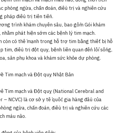
 bệnh tim mạch và mạch máu não, đồng thời tích
ác phòng ngừa, chẩn đoán, điều trị và nghiên cứu
 pháp điều trị tiên tiến.
ơng trình khám chuyên sâu, bao gồm Gói khám
 nhằm phát hiện sớm các bệnh lý tim mạch.
 còn có thế mạnh trong hỗ trợ tim bằng thiết bị hỗ
p tim, điều trị đột quỵ, bệnh liên quan đến lối sống,
oa, sản phụ khoa và khám sức khỏe dự phòng.
về Tim mạch và Đột quỵ Nhật Bản
ề Tim mạch và Đột quỵ (National Cerebral and
r – NCVC) là cơ sở y tế quốc gia hàng đầu của
hòng ngừa, chẩn đoán, điều trị và nghiên cứu các
ch máu não.