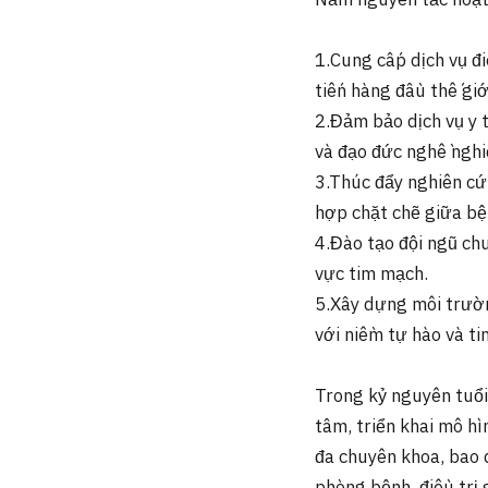
Năm nguyên tắc hoạt
1.Cung cấp dịch vụ đi
tiến hàng đầu thế giớ
2.Đảm bảo dịch vụ y 
và đạo đức nghề nghi
3.Thúc đẩy nghiên cứ
hợp chặt chẽ giữa bện
4.Đào tạo đội ngũ chu
vực tim mạch.
5.Xây dựng môi trườn
với niềm tự hào và ti
Trong kỷ nguyên tuổi
tâm, triển khai mô h
đa chuyên khoa, bao 