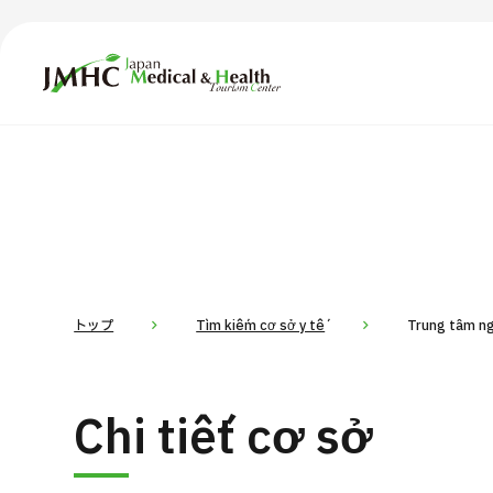
Trung tâm Du lịch Y tế & Sức khỏe Nhật Bản (JMHC)
TOP
Giới thiệu
Nội
Tìm theo bộ phận / bệnh
T
Bệnh nhân QT
Tin
Về Japan Medical
トップ
Tìm kiếm cơ sở y tế
Trung tâm ng
Quy trình khám chữa bệnh
Dàn
Chi tiết cơ sở
Chương trình
Tìm theo bộ phận / bệnh
Tìm theo xét nghiệm / phương pháp /