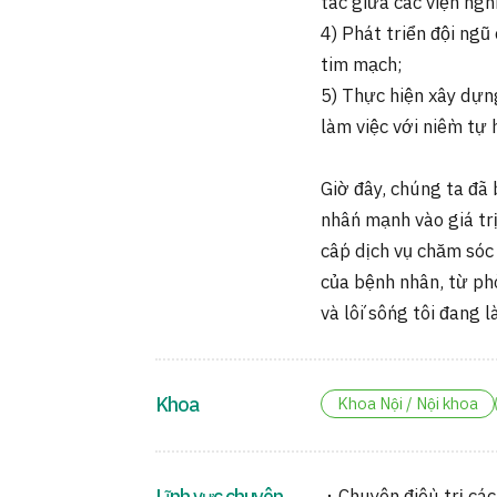
tác giữa các viện ngh
4) Phát triển đội ngũ
tim mạch;
5) Thực hiện xây dựn
làm việc với niềm tự 
Giờ đây, chúng ta đã
nhấn mạnh vào giá tr
cấp dịch vụ chăm sóc 
của bệnh nhân, từ ph
và lối sống tôi đang l
Khoa
Khoa Nội / Nội khoa