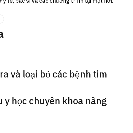
y tế, bác sĩ và các chương trình tại một nơi.
Gói dịch vụ ý kiến y tế thứ hai cho
Điều t
 quát
bệnh nhân quốc tế（Bệnh viện Đa
nặng O
oi dạ dày
h
khoa Shonan Kamakura）
【Trung
a
治療
治療
治療
ổng quát
2026.
2026.01.12
a và loại bỏ các bệnh tim
u y học chuyên khoa nâng