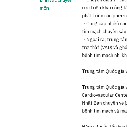
Lĩnh vực chuyên
・Chuyên điều trị các
cực triển khai công t
môn
phát triển các phương
・Cung cấp nhiều chư
tim mạch chuyên sâu,
・Ngoài ra, trung tâm
trợ thất (VAD) và ghé
bệnh tim mạch nhi kh
Trung tâm Quốc gia 
Trung tâm Quốc gia v
Cardiovascular Cente
Nhật Bản chuyên về p
bệnh tim mạch và mạ