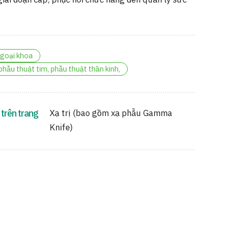
giai đoạn cấp, phục hồi chức năng đến quản lý sức
goại khoa
phẫu thuật tim, phẫu thuật thần kinh,
 trên trang
Xạ trị (bao gồm xạ phẫu Gamma
Knife)