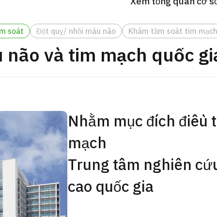
Xem tổng quan cơ sở 
Gói khám sức khỏe tổng
JMHC-A ＜bao gồm nội s
ầm soát
Đột quỵ/ nhồi máu não
Khám tầm soát tim mạc
ng Việt
＞ – Dành cho nam giới
 não và tim mạch quốc gi
tâm kiểm tra sức khỏe t
Tokyo Yaesu】
健診
健診
健診
Nhằm mục đích điều tr
2026.01.12
Liên hệ
mạch
Trung tâm nghiên cứ
cao quốc gia