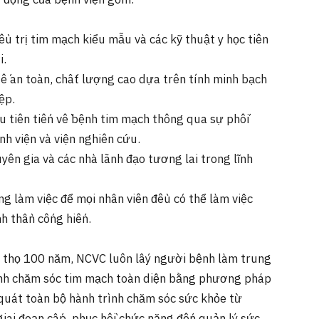
 động của bệnh viện gồm:
ều trị tim mạch kiểu mẫu và các kỹ thuật y học tiên
i.
tế an toàn, chất lượng cao dựa trên tính minh bạch
ệp.
u tiên tiến về bệnh tim mạch thông qua sự phối
h viện và viện nghiên cứu.
yên gia và các nhà lãnh đạo tương lai trong lĩnh
g làm việc để mọi nhân viên đều có thể làm việc
nh thần cống hiến.
 thọ 100 năm, NCVC luôn lấy người bệnh làm trung
ình chăm sóc tim mạch toàn diện bằng phương pháp
quát toàn bộ hành trình chăm sóc sức khỏe từ