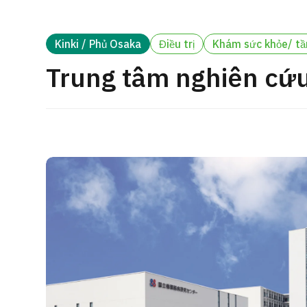
cách điều trị
Tìm kiếm y học thẩm mỹ
Kinki / Phủ Osaka
Điều trị
Khám sức khỏe/ t
Tiếng Nhật
Tiếng Anh
Tiếng Trung Quốc
Tiế
Trung tâm nghiên cứu