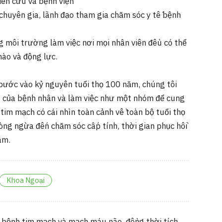
iên cứu và bệnh viện
 chuyên gia, lãnh đạo tham gia chăm sóc y tế bệnh
g môi trường làm việc nơi mọi nhân viên đều có thể
hào và động lực.
 bước vào kỷ nguyên tuổi thọ 100 năm, chúng tôi
ị của bệnh nhân và làm việc như một nhóm để cung
tim mạch có cái nhìn toàn cảnh về toàn bộ tuổi thọ
òng ngừa đến chăm sóc cấp tính, thời gian phục hồi
àm.
Khoa Ngoại