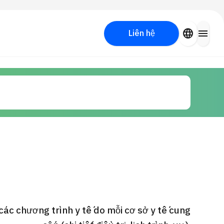
close
language
menu
Liên hệ
Tìm kiếm y học thẩm mỹ
PICK UP PROGRAM
các chương trình y tế do mỗi cơ sở y tế cung