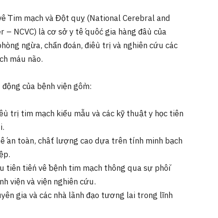
ề Tim mạch và Đột quỵ (National Cerebral and
r – NCVC) là cơ sở y tế quốc gia hàng đầu của
hòng ngừa, chẩn đoán, điều trị và nghiên cứu các
ch máu não.
 động của bệnh viện gồm:
ều trị tim mạch kiểu mẫu và các kỹ thuật y học tiên
i.
tế an toàn, chất lượng cao dựa trên tính minh bạch
ệp.
u tiên tiến về bệnh tim mạch thông qua sự phối
h viện và viện nghiên cứu.
yên gia và các nhà lãnh đạo tương lai trong lĩnh