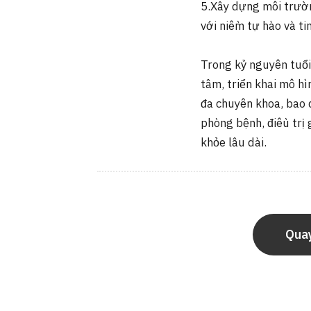
5.Xây dựng môi trườn
với niềm tự hào và ti
Trong kỷ nguyên tuổi
tâm, triển khai mô h
đa chuyên khoa, bao 
phòng bệnh, điều trị 
khỏe lâu dài.
Quay