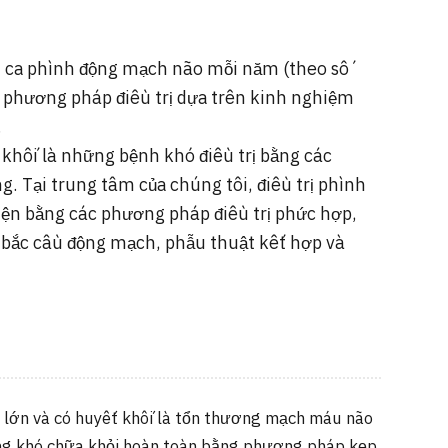
3 ca phình động mạch não mỗi năm (theo số
à phương pháp điều trị dựa trên kinh nghiệm
.
khối là những bệnh khó điều trị bằng các
 Tại trung tâm của chúng tôi, điều trị phình
ện bằng các phương pháp điều trị phức hợp,
 bắc cầu động mạch, phẫu thuật kết hợp và
lớn và có huyết khối là tổn thương mạch máu não
ờng khó chữa khỏi hoàn toàn bằng phương pháp kẹp