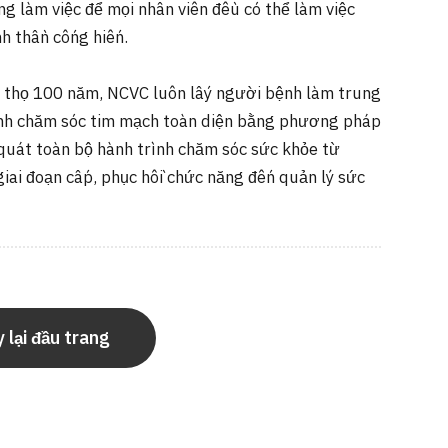
g làm việc để mọi nhân viên đều có thể làm việc
nh thần cống hiến.
 thọ 100 năm, NCVC luôn lấy người bệnh làm trung
ình chăm sóc tim mạch toàn diện bằng phương pháp
quát toàn bộ hành trình chăm sóc sức khỏe từ
giai đoạn cấp, phục hồi chức năng đến quản lý sức
 lại đầu trang