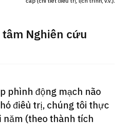
cấp (chi tiết điều trị, lịch trình, v.v.).
Gói dịch vụ ý kiến y tế thứ hai cho
Điều t
 quát
bệnh nhân quốc tế（Bệnh viện Đa
nặng O
oi dạ dày
khoa Shonan Kamakura）
【Trung
g tâm Nghiên cứu
治療
治療
治療
ổng quát
2026.
2026.01.12
ợp phình động mạch não
hó điều trị, chúng tôi thực
ỗi năm (theo thành tích