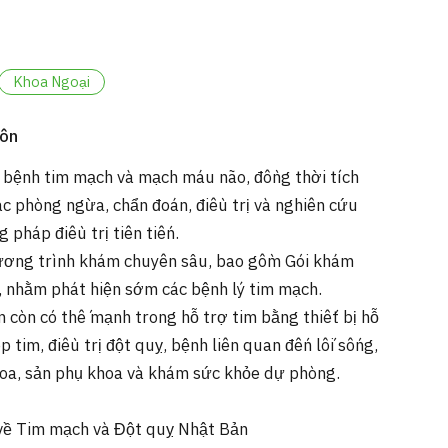
Khoa Ngoại
môn
 bệnh tim mạch và mạch máu não, đồng thời tích
ác phòng ngừa, chẩn đoán, điều trị và nghiên cứu
 pháp điều trị tiên tiến.
ơng trình khám chuyên sâu, bao gồm Gói khám
 nhằm phát hiện sớm các bệnh lý tim mạch.
 còn có thế mạnh trong hỗ trợ tim bằng thiết bị hỗ
p tim, điều trị đột quỵ, bệnh liên quan đến lối sống,
oa, sản phụ khoa và khám sức khỏe dự phòng.
về Tim mạch và Đột quỵ Nhật Bản