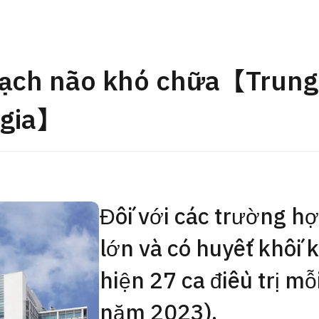
Gói khám sức khỏe tổng
JMHC-A ＜bao gồm nội s
ng Việt
＞ – Dành cho nam giới
 mạch não khó chữa【Trun
tâm kiểm tra sức khỏe t
Tokyo Yaesu】
 gia】
健診
健診
健診
2026.01.12
Liên hệ
Đối với các trường h
lớn và có huyết khối k
hiện 27 ca điều trị m
năm 2023).