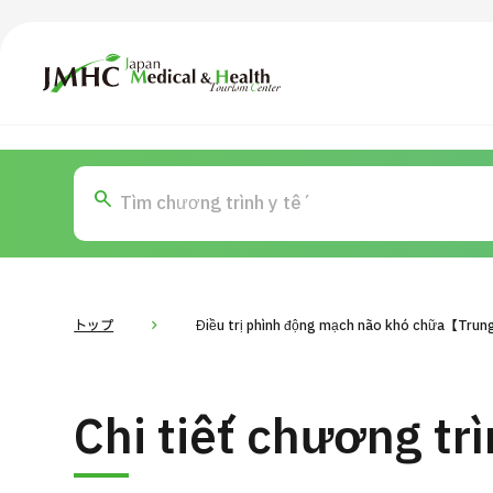
Trung tâm Du lịch Y tế & Sức khỏe Nhật Bản (JMHC)
TOP
Giới thiệu
Nội
Tìm theo bộ phận / bệnh
T
Bệnh nhân QT
Tin
Về Japan Medical
トップ
Điều trị phình động mạch não khó chữa【Tru
Quy trình khám chữa bệnh
Dàn
Chi tiết chương tr
Chương trình
Tìm theo bộ phận / bệnh
Tìm theo xét nghiệm / phương pháp /