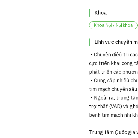
Khoa
Khoa Nội / Nội khoa
Lĩnh vực chuyên 
・Chuyên điều trị các
cực triển khai công t
phát triển các phương
・Cung cấp nhiều chư
tim mạch chuyên sâu,
・Ngoài ra, trung tâm
trợ thất (VAD) và ghé
bệnh tim mạch nhi kh
Trung tâm Quốc gia 