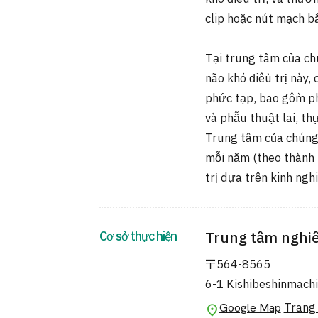
clip hoặc nút mạch b
Tại trung tâm của ch
não khó điều trị này
phức tạp, bao gồm ph
và phẫu thuật lai, th
Trung tâm của chúng 
mỗi năm (theo thành 
trị dựa trên kinh ngh
Cơ sở thực hiện
Trung tâm nghiê
〒564-8565
6-1 Kishibeshinmachi
Trang 
Google Map