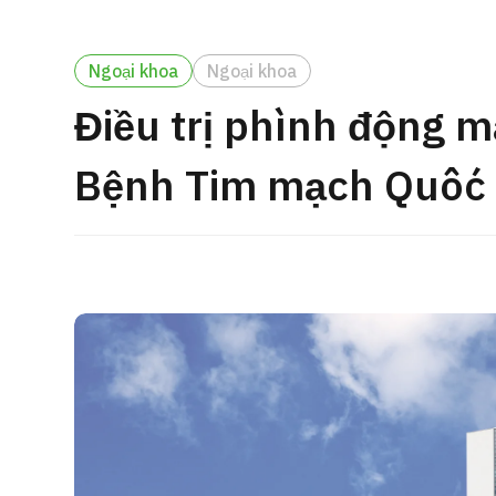
cách điều trị
Tìm kiếm y học thẩm mỹ
Ngoại khoa
Ngoại khoa
Tiếng Nhật
Tiếng Anh
Tiếng Trung Quốc
Tiế
Điều trị phình động
Bệnh Tim mạch Quốc