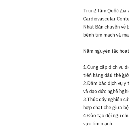
Trung tâm Quốc gia v
Cardiovascular Cente
Nhật Bản chuyên về p
bệnh tim mạch và mạ
Năm nguyên tắc hoạt
1.Cung cấp dịch vụ đi
tiến hàng đầu thế giớ
2.Đảm bảo dịch vụ y 
và đạo đức nghề nghi
3.Thúc đẩy nghiên cứ
hợp chặt chẽ giữa bện
4.Đào tạo đội ngũ chu
vực tim mạch.