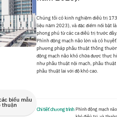
Chúng tôi có kinh nghiệm điều trị 17
liệu năm 2023), và đặc điểm nổi bật l
phong phú từ các ca điều trị trước đây
Phình động mạch não lớn và có huyết 
phương pháp phẫu thuật thông thường.
động mạch não khó chữa được thực hi
như phẫu thuật nội mạch, phẫu thuật
phẫu thuật lai với độ khó cao.
các biểu mẫu
 thuận
Chi tiết chương trình
Phình động mạch não 
khó điều trị, và thư