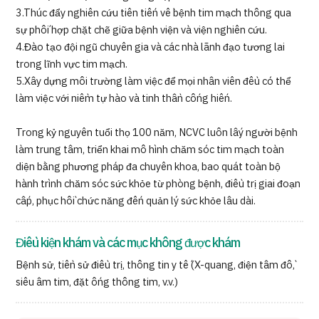
3.Thúc đẩy nghiên cứu tiên tiến về bệnh tim mạch thông qua
sự phối hợp chặt chẽ giữa bệnh viện và viện nghiên cứu.
4.Đào tạo đội ngũ chuyên gia và các nhà lãnh đạo tương lai
trong lĩnh vực tim mạch.
5.Xây dựng môi trường làm việc để mọi nhân viên đều có thể
làm việc với niềm tự hào và tinh thần cống hiến.
Trong kỷ nguyên tuổi thọ 100 năm, NCVC luôn lấy người bệnh
làm trung tâm, triển khai mô hình chăm sóc tim mạch toàn
diện bằng phương pháp đa chuyên khoa, bao quát toàn bộ
hành trình chăm sóc sức khỏe từ phòng bệnh, điều trị giai đoạn
cấp, phục hồi chức năng đến quản lý sức khỏe lâu dài.
Điều kiện khám và các mục không được khám
Bệnh sử, tiền sử điều trị, thông tin y tế (X-quang, điện tâm đồ,
siêu âm tim, đặt ống thông tim, v.v.)