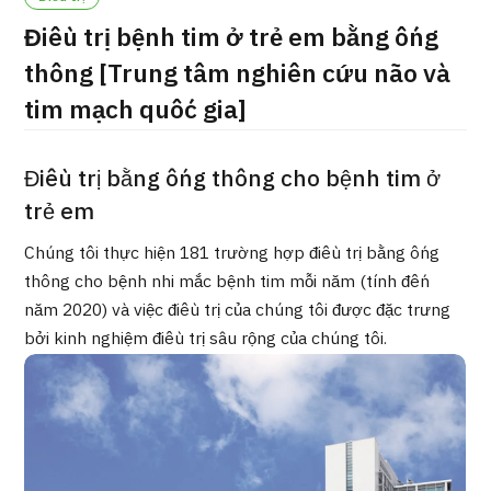
ng
Điều trị bệnh tim ở trẻ em bằng ống
治療
治療
thông [Trung tâm nghiên cứu não và
2026.01.12
tim mạch quốc gia]
Điều trị bằng ống thông cho bệnh tim ở
trẻ em
Chúng tôi thực hiện 181 trường hợp điều trị bằng ống
TOP
thông cho bệnh nhi mắc bệnh tim mỗi năm (tính đến
năm 2020) và việc điều trị của chúng tôi được đặc trưng
Giới thiệu
bởi kinh nghiệm điều trị sâu rộng của chúng tôi.
Bệnh nhân QT
Về Japan Medical
Quy trình khám chữa bệnh