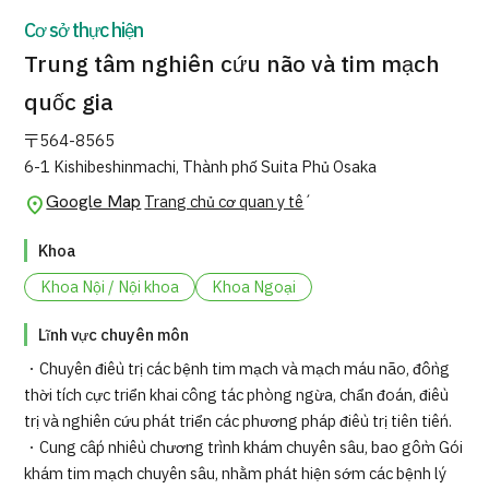
Quản trị JTB
Cơ sở thực hiện
Trung tâm nghiên cứu não và tim mạch
Tiếng Nhật
Tiếng Anh
Tiếng Trung Quốc
quốc gia
Tiếng Việt
〒564-8565
6-1 Kishibeshinmachi, Thành phố Suita Phủ Osaka
Google Map
Trang chủ cơ quan y tế
Liên hệ
Khoa
Khoa Nội / Nội khoa
Khoa Ngoại
Lĩnh vực chuyên môn
・Chuyên điều trị các bệnh tim mạch và mạch máu não, đồng
thời tích cực triển khai công tác phòng ngừa, chẩn đoán, điều
trị và nghiên cứu phát triển các phương pháp điều trị tiên tiến.
・Cung cấp nhiều chương trình khám chuyên sâu, bao gồm Gói
khám tim mạch chuyên sâu, nhằm phát hiện sớm các bệnh lý