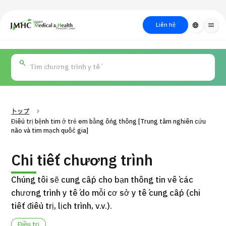
close
Trung tâm Du lịch Y tế & Sức khỏe Nhật Bản (JMHC)
Liên hệ
language
menu
PICK UP PROGRAM
Về Japan
Quy trình khám chữa
Tìm
Tìm theo
Tìm theo xét
Medical
bệnh
kiếm y
bộ phận
nghiệm / phương
học
/ bệnh
pháp /
cách điều trị
thẩm mỹ
トップ
Điều trị bệnh tim ở trẻ em bằng ống thông [Trung tâm nghiên cứu
não và tim mạch quốc gia]
Chi tiết chương trình
Chúng tôi sẽ cung cấp cho bạn thông tin về các
chương trình y tế do mỗi cơ sở y tế cung cấp (chi
tiết điều trị, lịch trình, v.v.).
Gói dịch vụ ý kiến y tế thứ hai cho bệnh nhân quốc tế（Bệnh
Đ
viện Đa khoa Shonan Kamakura）
Điều trị