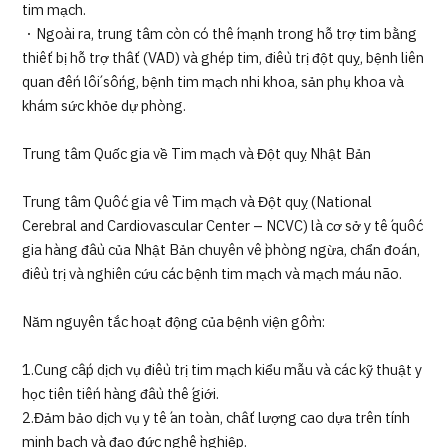
tim mạch.
・Ngoài ra, trung tâm còn có thế mạnh trong hỗ trợ tim bằng
thiết bị hỗ trợ thất (VAD) và ghép tim, điều trị đột quỵ, bệnh liên
quan đến lối sống, bệnh tim mạch nhi khoa, sản phụ khoa và
khám sức khỏe dự phòng.
Trung tâm Quốc gia về Tim mạch và Đột quỵ Nhật Bản
Trung tâm Quốc gia về Tim mạch và Đột quỵ (National
Cerebral and Cardiovascular Center – NCVC) là cơ sở y tế quốc
gia hàng đầu của Nhật Bản chuyên về phòng ngừa, chẩn đoán,
điều trị và nghiên cứu các bệnh tim mạch và mạch máu não.
Năm nguyên tắc hoạt động của bệnh viện gồm:
1.Cung cấp dịch vụ điều trị tim mạch kiểu mẫu và các kỹ thuật y
học tiên tiến hàng đầu thế giới.
2.Đảm bảo dịch vụ y tế an toàn, chất lượng cao dựa trên tính
minh bạch và đạo đức nghề nghiệp.