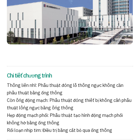
Chương trình
Tìm theo bộ phận / bệnh
Tìm theo xét nghiệm / phương pháp /
cách điều trị
Tìm kiếm y học thẩm mỹ
Nội dung nổi bật
Tin tức
Chi tiết chương trình
Dành cho cơ sở y tế
Thông liên nhĩ: Phẫu thuật đóng lỗ thông ngực không cần
phẫu thuật bằng ống thông
Công ty vận hành
Còn ống động mạch: Phẫu thuật đóng thiết bị không cần phẫu
thuật lồng ngực bằng ống thông
Chính sách bảo vệ dữ liệu cá nhân
Hẹp động mạch phổi: Phẫu thuật tạo hình động mạch phổi
không hở bằng ống thông
Hướng dẫn và chính sách của công ty
Rối loạn nhịp tim: Điều trị bằng cắt bỏ qua ống thông