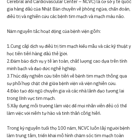
Cerebral and Cardiovascular Center – NCVC) là cơ sở y tế quốc
gia hàng đầu của Nhật Bản chuyên về phòng ngừa, chẩn đoán,
điều trị và nghiên cứu các bệnh tim mạch và mạch máu não.
Năm nguyên tắc hoạt động của bệnh viện gồm:
1.Cung cấp dịch vụ điều trị tim mạch kiểu mẫu và các kỹ thuật y
học tiên tiến hàng đầu thế giới.
2.Đảm bảo dịch vụ y tế an toàn, chất lượng cao dựa trên tính
minh bạch và đạo đức nghề nghiệp.
3.Thúc đẩy nghiên cứu tiên tiến về bệnh tim mạch thông qua
sự phối hợp chặt chẽ giữa bệnh viện và viện nghiên cứu.
4.Đào tạo đội ngũ chuyên gia và các nhà lãnh đạo tương lai
trong lĩnh vực tim mạch.
5.Xây dựng môi trường làm việc để mọi nhân viên đều có thể
làm việc với niềm tự hào và tinh thần cống hiến.
Trong kỷ nguyên tuổi thọ 100 năm, NCVC luôn lấy người bệnh
làm trung tâm, triển khai mô hình chăm sóc tim mạch toàn