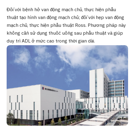
Chương trình
Đối với bệnh hở van động mạch chủ, thực hiện phẫu
Tìm theo bộ phận / bệnh
thuật tạo hình van động mạch chủ; đối với hẹp van động
Tìm theo xét nghiệm / phương pháp /
cách điều trị
mạch chủ, thực hiện phẫu thuật Ross. Phương pháp này
Tìm kiếm y học thẩm mỹ
không cần sử dụng thuốc uống sau phẫu thuật và giúp
duy trì ADL ở mức cao trong thời gian dài.
Nội dung nổi bật
Tin tức
Dành cho cơ sở y tế
Công ty vận hành
Chính sách bảo vệ dữ liệu cá nhân
Hướng dẫn và chính sách của công ty