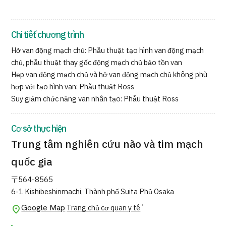
Quản trị JTB
Tiếng Nhật
Tiếng Anh
Tiếng Trung Quốc
Chi tiết chương trình
Tiếng Việt
Hở van động mạch chủ: Phẫu thuật tạo hình van động mạch
chủ, phẫu thuật thay gốc động mạch chủ bảo tồn van
Hẹp van động mạch chủ và hở van động mạch chủ không phù
hợp với tạo hình van: Phẫu thuật Ross
Liên hệ
Suy giảm chức năng van nhân tạo: Phẫu thuật Ross
Cơ sở thực hiện
Trung tâm nghiên cứu não và tim mạch
quốc gia
〒564-8565
6-1 Kishibeshinmachi, Thành phố Suita Phủ Osaka
Google Map
Trang chủ cơ quan y tế