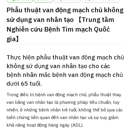
ng
Phẫu thuật van động mạch chủ không
治療
治療
sử dụng van nhân tạo 【Trung tâm
2026.01.12
Nghiên cứu Bệnh Tim mạch Quốc
gia】
Thực hiện phẫu thuật van động mạch chủ
không sử dụng van nhân tạo cho các
bệnh nhân mắc bệnh van động mạch chủ
TOP
dưới 65 tuổi.
Giới thiệu
Trong điều trị bệnh van động mạch chủ, phẫu thuật thay
van bằng van nhân tạo là phương pháp tiêu chuẩn, tuy
Bệnh nhân QT
nhiên, ở những bệnh nhân trẻ tuổi, không thể bỏ qua các
Về Japan Medical
biến chứng liên quan đến van nhân tạo và sự suy giảm
Quy trình khám chữa bệnh
khả năng hoạt động hàng ngày (ADL).