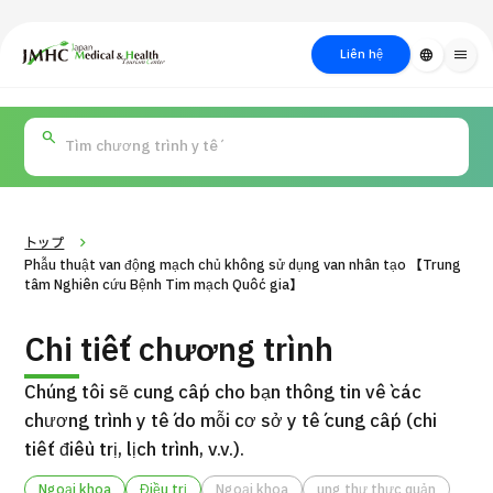
close
Trung tâm Du lịch Y tế & Sức khỏe Nhật Bản (JMHC)
Liên hệ
language
menu
PICK UP PROGRAM
Về Japan
Quy trình khám chữa
Tìm
Tìm theo
Tìm theo xét
Medical
bệnh
kiếm y
bộ phận
nghiệm / phương
học
/ bệnh
pháp /
cách điều trị
thẩm mỹ
トップ
Phẫu thuật van động mạch chủ không sử dụng van nhân tạo 【Trung
tâm Nghiên cứu Bệnh Tim mạch Quốc gia】
Chi tiết chương trình
Chúng tôi sẽ cung cấp cho bạn thông tin về các
chương trình y tế do mỗi cơ sở y tế cung cấp (chi
tiết điều trị, lịch trình, v.v.).
Gói dịch vụ ý kiến y tế thứ hai cho bệnh nhân quốc tế（Bệnh
Đ
viện Đa khoa Shonan Kamakura）
Ngoại khoa
Điều trị
Ngoại khoa
ung thư thực quản