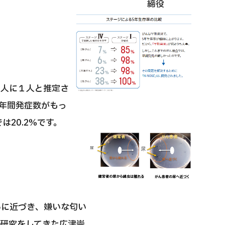
締役
２人に１人と推定さ
年間発症数がもっ
20.2%です。
匂いに近づき、嫌いな匂い
覚研究をしてきた広津崇