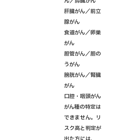
ん／膵臓がん
肝臓がん／前立
腺がん
食道がん／卵巣
がん
胆管がん／胆の
うがん
膀胱がん／腎臓
がん
口腔・咽頭がん
がん種の特定は
できません。リ
スク高と判定が
出た方には、