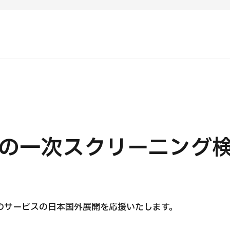
C）
ンテンツピックアップ
運営会社
病で探す
日本の医療について
検査・術式・
治療方法で探す
受診の流れ
美容医療
知らせ
個人情報保護方針
の一次スクリーニング
療機関の方へ
ガイドラインポリシー
のサービスの日本国外展開を応援いたします。
JTBのガバナンス