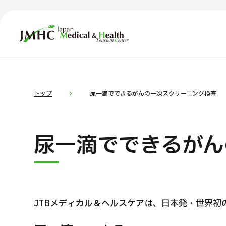
ジャパン・メディカル＆ヘルスツーリズムセンター（JMH
TOP
JMHCについて
コ
部位・疾
トップ
尿一滴でできるがんの一次スクリーニング検査
外国人受療者様へ
お
尿一滴でできるがん
日本の医療について
受診の流れ
医
医療プログラム検索
JTBメディカル＆ヘルスケアは、日本発・世界初
部位・疾病で探す
検査・術式・