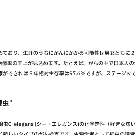
めており、生涯のうちにがんにかかる可能性は男女ともに
治癒率の向上が見込めます。たとえば、がんの中で日本人の
ができれば５年相対生存率は97.6%ですが、ステージⅣでは
虫”
虫C. elegans (シー・エレガンス)の化学走性（好きな
く新しいタイプのがん検査です。生物学者として線虫の嗅