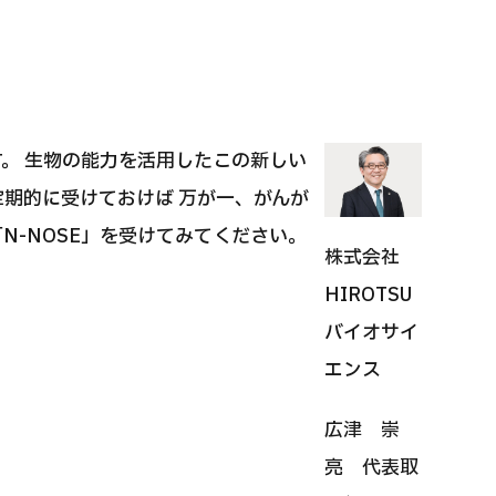
国際セカンドオピニオンパッケージ （湘南鎌
重粒子
倉総合病院）
治療
治療
治療
2026.
す。 生物の能力を活用したこの新しい
2026.01.12
期的に受けておけば 万が一、がんが
N-NOSE」を受けてみてください。
株式会社
HIROTSU
バイオサイ
エンス
広津 崇
亮 代表取