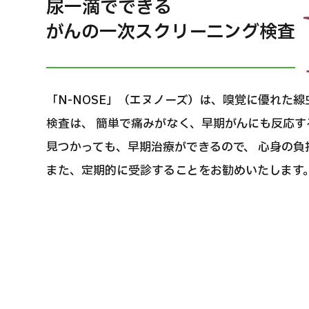
尿一滴でできる
治療方法で探す
美容医療を探す
がんの一次スクリーニング検査
日本語
ENGLISH
中文
Tiếng Việt
「N-NOSE」（エヌノーズ）は、嗅覚に優れた
検査は、 簡単で痛みがなく、早期がんにも反応す
見つかっても、早期治療ができるので、 心身の負
また、定期的に受診することをお勧めいたします
お問い合