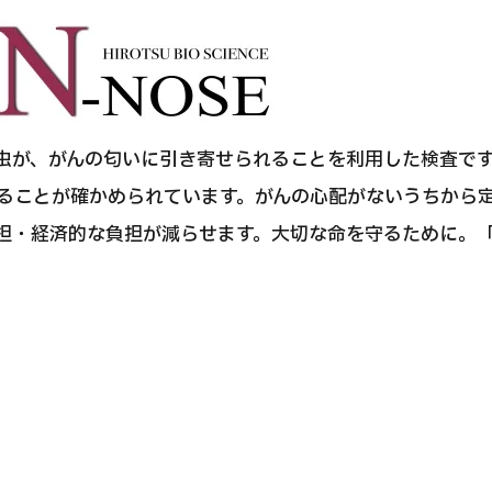
JMHC-A人間ドック＜胃カメラ付＞・男性用
【東京・八重洲総合健診センター】
健診
健診
健診
線虫が、がんの匂いに引き寄せられることを利用した検査で
2026.01.12
ることが確かめられています。がんの心配がないうちから定
担・経済的な負担が減らせます。大切な命を守るために。「
。
わせ