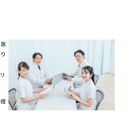
国際セカンドオピニオンパッケージ （湘南鎌
重粒子
倉総合病院）
治療
治療
治療
2026.
、医
2026.01.12
より
で
メリ
の提