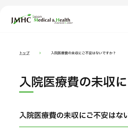
ジャパン・メディカル＆ヘルスツーリズムセンター（JMH
TOP
JMHCについて
コ
部位・疾
トップ
入院医療費の未収にご不安はないですか？
外国人受療者様へ
お
入院医療費の未収に
日本の医療について
受診の流れ
医
医療プログラム検索
入院医療費の未収にご不安はな
部位・疾病で探す
検査・術式・