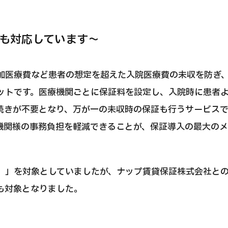
JMHC-A人間ドック＜胃カメラ付＞・男性用
も対応しています～
【東京・八重洲総合健診センター】
健診
健診
健診
加医療費など患者の想定を超えた入院医療費の未収を防ぎ
2026.01.12
ットです。医療機関ごとに保証料を設定し、入院時に患者
続きが不要となり、万が一の未収時の保証も行うサービス
機関様の事務負担を軽減できることが、保証導入の最大の
わせ
）」を対象としていましたが、ナップ賃貸保証株式会社と
も対象となりました。