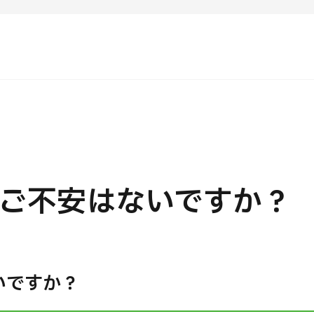
C）
ンテンツピックアップ
運営会社
病で探す
日本の医療について
検査・術式・
治療方法で探す
受診の流れ
美容医療
知らせ
個人情報保護方針
ご不安はないですか？
療機関の方へ
ガイドラインポリシー
いですか？
JTBのガバナンス