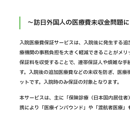
治療方法で探す
美容医療を探す
～訪日外国人の医療費未収金問題に
日本語
ENGLISH
中文
Tiếng Việt
入院医療費保証サービスは、入院後に発生する追
療機関の事務負担を大きく軽減できることがメリ
保証料を収受することで、連帯保証人や煩雑な手
す。入院後の追加医療費などの未収を防ぎ、医療
お問い合
ットです。入院時のみ保証の対象となります。
本サービスは、主に「保険診療（日本国内居住者
携により「医療インバウンド」や「渡航者医療」