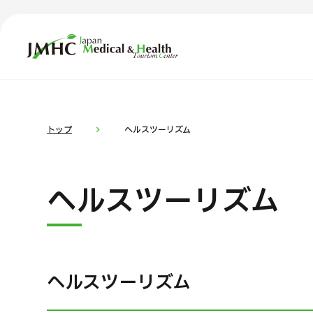
ジャパン・メディカル＆ヘルスツーリズムセンター（JMH
TOP
JMHCについて
コ
部位・疾
トップ
ヘルスツーリズム
外国人受療者様へ
お
ヘルスツーリズム
日本の医療について
受診の流れ
医
医療プログラム検索
ヘルスツーリズム
部位・疾病で探す
検査・術式・