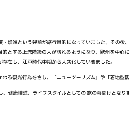
JMHC-A人間ドック＜胃カメラ付＞・男性用
【東京・八重洲総合健診センター】
健診
健診
健診
復・増進という建前が旅行目的になっていました。その後
2026.01.12
目的とする上流階級の人が訪れるようになり、欧州を中心
が存在し、江戸時代中期から大衆化していきました。
わせ
かわる観光行為をさし、「ニューツーリズム」や「着地型観
立し、健康増進、ライフスタイルとしての 旅の幕開けとなり