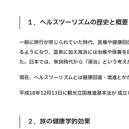
治療方法で探す
美容医療を探す
１．ヘルスツーリズムの歴史と概要
日本語
ENGLISH
中文
Tiếng Việt
一般に旅行が禁じられていた時代、医療や健康回
るようになり、温泉に加え海浜には治療や保養を
た。日本では、奈良時代から「湯治」という考え
お問い合
現在、ヘルスツーリズムとは健康回復・増進とか
平成18年12月13日に観光立国推進基本法が 成
２．旅の健康学的効果