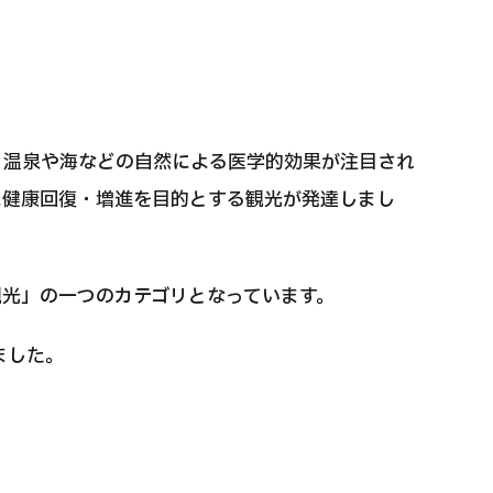
国際セカンドオピニオンパッケージ （湘南鎌
重粒子
倉総合病院）
治療
治療
治療
2026.
、温泉や海などの自然による医学的効果が注目され
2026.01.12
に健康回復・増進を目的とする観光が発達しまし
光」の一つのカテゴリとなっています。
ました。