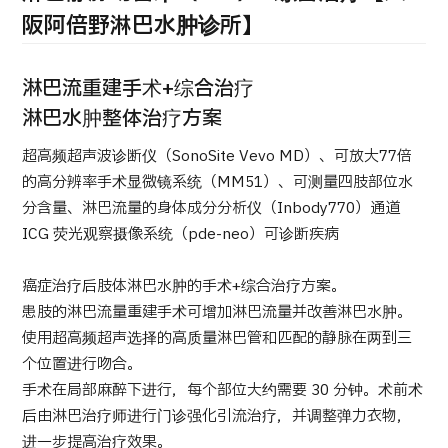
康
治療
治療
阪阿倍野淋巴水肿诊所】
2026.01.12
淋巴流重建手术+综合治疗
淋巴水肿整体治疗方案
超高频超声波诊断仪（SonoSite Vevo MD）、可放大77倍
的高分辨率手术显微镜系统（MM51）、可测量四肢部位水
分含量、淋巴流量的身体成分分析仪（Inbody770）通道
TOP
ICG 荧光观察摄像系统（pde-neo）可诊断疾病
关于JMHC
癌症治疗后肢体淋巴水肿的手术+综合治疗方案。
患肢的淋巴流量重建手术可增加淋巴流量并改善淋巴水肿。
使用超高频超声选择的高质量淋巴管和匹配的静脉在两到三
面向国际患者
个位置进行吻合。
关于日本医疗
手术在局部麻醉下进行，每个部位大约需要 30 分钟。术前术
就诊流程
后由淋巴治疗师进行门诊强化引流治疗，并调整弹力衣物，
医疗项目检索
进一步提高治疗效果。