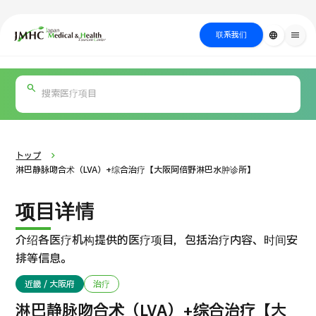
close
日本医疗健康雅旅中心（JMHC）
联系我们
language
menu
PICK UP PROGRAM
按部位・疾
关于日本医疗
按检查・术式・
就诊流程
治疗
搜索美容
病搜索
方法搜索
医疗
トップ
淋巴静脉吻合术（LVA）+综合治疗【大阪阿倍野淋巴水肿诊所】
项目详情
介绍各医疗机构提供的医疗项目，包括治疗内容、时间安
排等信息。
近畿 / 大阪府
治疗
国际 第二医疗意见（湘南镰仓综合医院）
淋巴静脉吻合术（LVA）+综合治疗【大