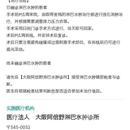
【治疗流程】
已确诊淋巴水肿的患者
日语
英语
汉语
越南语
手术前约1周来院，由取得资格的淋巴水肿治疗师进行强化消肿治
疗，并根据需要调整弹力压力衣等。
手术采用日间门诊手术方式进行，当天即可回家。
术后约1周拆线，并安排术后复诊。
联系我们
术后只要注意避免碰撞或过度刺激手术部位，在拆线前仍可进行
观光活动。
尚未确诊淋巴水肿的患者
请先在【大阪阿倍野淋巴水肿诊所】接受淋巴水肿精密检查与诊
断。
医生将根据检查结果判断您是否适合参加本治疗项目。
实施医疗机构
医疗法人 大阪阿倍野淋巴水肿诊所
〒545-0052