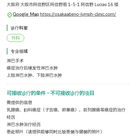
大阪府 大阪市阿倍野区阿倍野筋 1-5-1 阿倍野 Lucias 16 楼
Google Map
https://osakaabeno-lymph-clinic.com/
诊疗科室
外科
专业领域
淋巴手术
癌症治疗后继发性淋巴水肿
上肢淋巴水肿、下肢淋巴水肿
可接收诊疗的条件・不可接收诊疗的项目
需提供的信息
乳腺癌、妇科癌症（子宫癌、卵巢癌）、前列腺癌等癌症的治疗
经历
淋巴水肿治疗经历
患处照片（请提供能够同时比较患侧与健侧的照片）