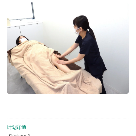
按部位・疾病搜索
按检查・术式・
治疗方法搜索
搜索美容医疗
内容精选
新闻
面向医疗机构
运营公司
个人信息保护政策
公司指南与政策
计划详情
JTB治理