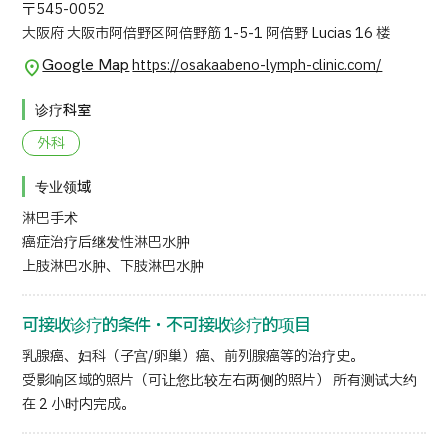
〒545-0052
大阪府 大阪市阿倍野区阿倍野筋 1-5-1 阿倍野 Lucias 16 楼
日语
英语
汉语
越南语
Google Map
https://osakaabeno-lymph-clinic.com/
诊疗科室
联系我们
外科
专业领域
淋巴手术
癌症治疗后继发性淋巴水肿
上肢淋巴水肿、下肢淋巴水肿
可接收诊疗的条件・不可接收诊疗的项目
乳腺癌、妇科（子宫/卵巢）癌、前列腺癌等的治疗史。
受影响区域的照片（可让您比较左右两侧的照片） 所有测试大约
在 2 小时内完成。