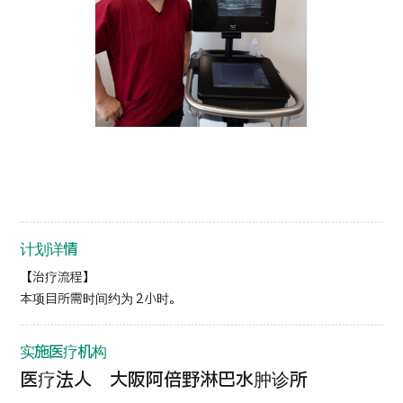
按部位・疾病搜索
按检查・术式・
治疗方法搜索
搜索美容医疗
内容精选
新闻
面向医疗机构
计划详情
运营公司
【治疗流程】
本项目所需时间约为 2小时。
个人信息保护政策
实施医疗机构
公司指南与政策
医疗法人 大阪阿倍野淋巴水肿诊所
JTB治理