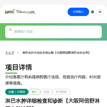
close
日本医疗健康雅旅中心（JMHC）
联系我们
language
menu
PICK UP PROGRAM
按部位・疾
关于日本医疗
按检查・术式・
就诊流程
治疗
搜索美容
病搜索
方法搜索
医疗
トップ
淋巴水肿详细检查和诊断【大阪阿倍野淋巴水肿诊所】
项目详情
介绍各医疗机构提供的医疗项目，包括治疗内容、时间安
排等信息。
近畿 / 大阪府
治疗
乳癌
前列腺癌
国际 第二医疗意见（湘南镰仓综合医院）
淋巴水肿详细检查和诊断【大阪阿倍野淋