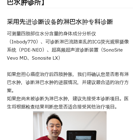
康
巴水肿诊所】
治療
治療
2026.01.12
采用先进诊断设备的淋巴水肿专科诊断
可测量四肢部位水分含量的身体成分分析仪
（Inbody770）、可诊断淋巴流路紊乱的ICG荧光观察摄像
系统（PDE-NEO）、超高频超声波诊断装置（SonoSite
Vevo MD、Sonosite LX）
TOP
如果您担心癌症治疗后四肢肿胀，我们将确认您是否患有淋
巴水肿，诊断淋巴水肿的进展情况，并建议最合适的治疗方
关于JMHC
案。
如果您尚未被诊断为淋巴水肿，建议先接受本诊断项目。医
面向国际患者
生将根据检查结果判断您是否适合接受其他治疗项目。
关于日本医疗
就诊流程
医疗项目检索