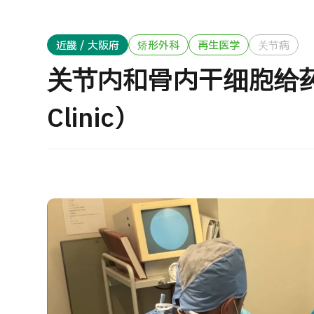
治疗方法搜索
搜索美容医疗
J
近畿 / 大阪府
矫形外科
再生医学
关节病
重
日语
英语
汉语
越南语
关节内和骨内干细胞给
健
Clinic）
2
联系我们