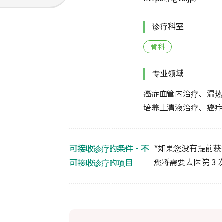
诊疗科室
骨科
专业领域
癌症血管内治疗、温
培养上清液治疗、癌
可接收诊疗的条件・不
*如果您没有提前获得 
您将需要去医院 3
可接收诊疗的项目