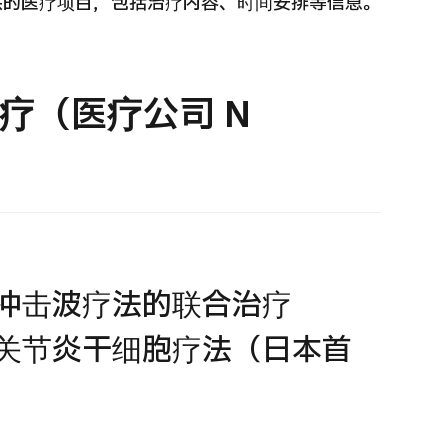
供的医疗项目，包括治疗内容、时间安排等信息。
 第二医疗意见（湘南镰仓综合医院）
重离子
治療
治療
疗（医疗公司 N
6.01.12
2026.
冲击波疗法的联合治疗
关节炎干细胞疗法（日本首