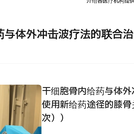
介绍各医疗机构提
国际
MHC-A综合体检 <含胃镜检查＞・男性【东京・八
治療
洲综合健康检查中心】
药与体外冲击波疗法的联合治
202
診
健診
健診
026.01.12
干细胞骨内给药与体外
使用新给药途径的膝骨
次））