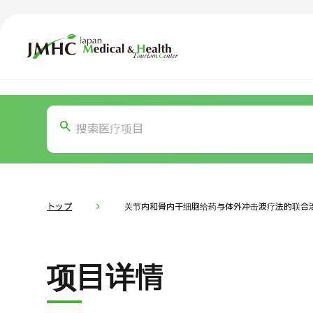
日本医疗健康雅旅中心（JMHC）
TOP
关于JMHC
内容精选
按部位・
面向国际患者
新闻
关于日本医疗
トップ
关节内和骨内干细胞给药与体外冲击波疗法的联合治疗（
就诊流程
面向医疗
项目详情
医疗项目检索
按部位・疾病搜索
按检查・术式・