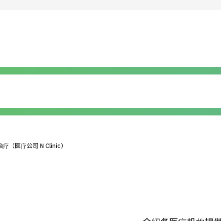
运营公司
疾病搜索
关于日本医疗
按检查・术式・
治疗方法搜索
就诊流程
搜索美
PICK
个人信息保护政策
医疗公司 N Clinic）
机构
公司指南与政策
JTB治理