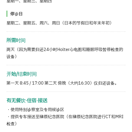
星期一、星期三、星期四
停诊日
星期二、星期五、周六、周日（日本的节假日和年末年初）
所需时间
两天（因为需要归还24小时Holter心电图和睡眠呼吸暂停检查的
设备）
开始/结束时间
第一天 8:45 / 17:00 第二天 傍晚（大约16:30）仅归还设备。
有无餐饮·住宿·接送
・使用特别诊察室及专用候诊区
・提供专车接送至榊󠄀原纪念医院（在榊󠄀原纪念医院进行CT和MRI
检查）