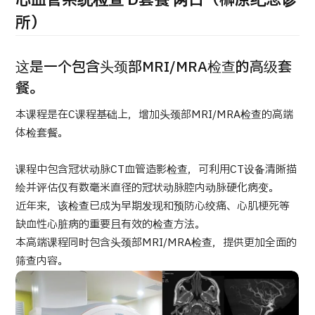
心血管系统检查 D套餐 两日（榊󠄀原纪念诊
康
治療
治療
所）
2026.01.12
这是一个包含头颈部MRI/MRA检查的高级套
餐。
本课程是在C课程基础上，增加头颈部MRI/MRA检查的高端
体检套餐。
TOP
课程中包含冠状动脉CT血管造影检查，可利用CT设备清晰描
绘并评估仅有数毫米直径的冠状动脉腔内动脉硬化病变。
关于JMHC
近年来，该检查已成为早期发现和预防心绞痛、心肌梗死等
缺血性心脏病的重要且有效的检查方法。
面向国际患者
本高端课程同时包含头颈部MRI/MRA检查，提供更加全面的
筛查内容。
关于日本医疗
就诊流程
医疗项目检索