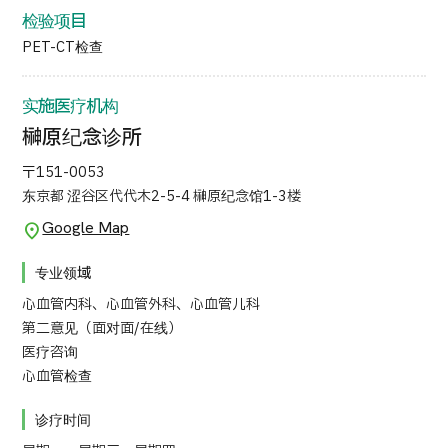
检验项目
日语
英语
汉语
越南语
PET-CT检查
实施医疗机构
联系我们
榊原纪念诊所
〒151-0053
东京都 涩谷区代代木2-5-4 榊原纪念馆1-3楼
Google Map
专业领域
心血管内科、心血管外科、心血管儿科
第二意见（面对面/在线）
医疗咨询
心血管检查
诊疗时间