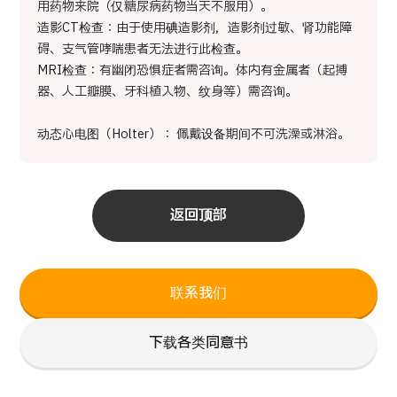
用药物来院（仅糖尿病药物当天不服用）。
造影CT检查：由于使用碘造影剂，造影剂过敏、肾功能障
碍、支气管哮喘患者无法进行此检查。
MRI检查：有幽闭恐惧症者需咨询。体内有金属者（起搏
器、人工瓣膜、牙科植入物、纹身等）需咨询。
动态心电图（Holter）： 佩戴设备期间不可洗澡或淋浴。
返回顶部
联系我们
下载各类同意书