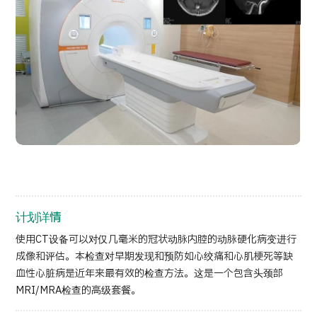
按部位・疾病搜索
按检查・术式・
治疗方法搜索
搜索美容医疗
内容精选
新闻
面向医疗机构
运营公司
计划详情
使用CT设备可以对仅几毫米的冠状动脉内腔的动脉硬化病变进行
个人信息保护政策
成像和评估。本检查对早期发现和预防如心绞痛和心肌梗死等缺
血性心脏病是近年来最有效的检查方法。这是一个包含头颈部
公司指南与政策
MRI/MRA检查的高级套餐。
JTB治理