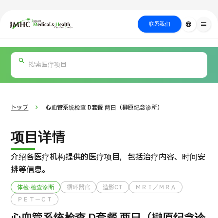
close
日本医疗健康雅旅中心（JMHC）
联系我们
language
menu
PICK UP PROGRAM
按部位・疾
关于日本医疗
按检查・术式・
就诊流程
治疗
搜索美容
病搜索
方法搜索
医疗
トップ
心血管系统检查 D套餐 两日（榊󠄀原纪念诊所）
项目详情
介绍各医疗机构提供的医疗项目，包括治疗内容、时间安
排等信息。
体检·检查诊断
循环器官
造影CT
ＭＲＩ／ＭＲＡ
ＰＥＴ－ＣＴ
国际 第二医疗意见（湘南镰仓综合医院）