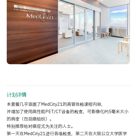
按部位・疾病搜索
按检查・术式・
治疗方法搜索
搜索美容医疗
内容精选
新闻
面向医疗机构
运营公司
计划详情
个人信息保护政策
本套餐几乎涵盖了MedCity21的高管体检课程内容，
并增加了使用高性能PET/CT设备的检查，可影像化约5毫米大小
的病变（包括癌组织）。
公司指南与政策
特别推荐给对癌症尤为关注的人士。
第一天在MedCity21进行各项检查，第二天在大阪公立大学医学
JTB治理