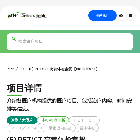
close
日本医疗健康雅旅中心（JMHC）
联系我们
language
menu
PICK UP PROGRAM
按部位・疾
关于日本医疗
按检查・术式・
就诊流程
治疗
搜索美容
病搜索
方法搜索
医疗
トップ
(F) PET/CT 高管体检套餐【MedCity21】
项目详情
介绍各医疗机构提供的医疗项目，包括治疗内容、时间安
排等信息。
近畿 / 大阪府
体检·检查诊断
ＰＥＴ－ＣＴ
ＭＲＩ／ＭＲＡ
上消化道内窥镜
基本体检
国际 第二医疗意见（湘南镰仓综合医院）