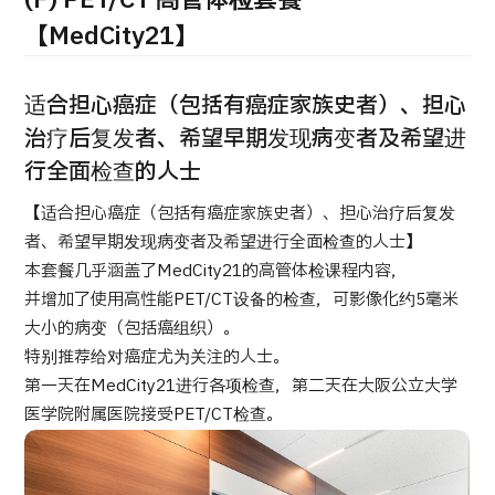
(F) PET/CT 高管体检套餐
康
治療
治療
【MedCity21】
2026.01.12
适合担心癌症（包括有癌症家族史者）、担心
治疗后复发者、希望早期发现病变者及希望进
行全面检查的人士
【适合担心癌症（包括有癌症家族史者）、担心治疗后复发
者、希望早期发现病变者及希望进行全面检查的人士】
TOP
本套餐几乎涵盖了MedCity21的高管体检课程内容，
并增加了使用高性能PET/CT设备的检查，可影像化约5毫米
关于JMHC
大小的病变（包括癌组织）。
特别推荐给对癌症尤为关注的人士。
面向国际患者
第一天在MedCity21进行各项检查，第二天在大阪公立大学
关于日本医疗
医学院附属医院接受PET/CT检查。
就诊流程
医疗项目检索