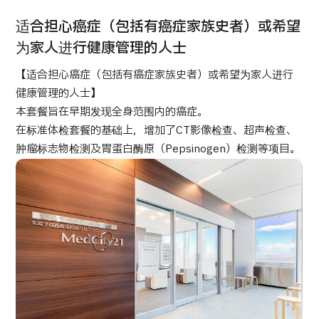
康
治療
治療
适合担心癌症（包括有癌症家族史者）或希望
2026.01.12
为家人进行健康管理的人士
【适合担心癌症（包括有癌症家族史者）或希望为家人进行
健康管理的人士】
本套餐旨在早期发现全身范围内的癌症。
在标准体检套餐的基础上，增加了CT影像检查、超声检查、
肿瘤标志物检测及胃蛋白酶原（Pepsinogen）检测等项目。
TOP
关于JMHC
面向国际患者
关于日本医疗
就诊流程
医疗项目检索