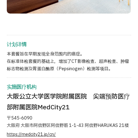
按部位・疾病搜索
按检查・术式・
治疗方法搜索
搜索美容医疗
内容精选
计划详情
本套餐旨在早期发现全身范围内的癌症。
新闻
在标准体检套餐的基础上，增加了CT影像检查、超声检查、肿瘤
标志物检测及胃蛋白酶原（Pepsinogen）检测等项目。
面向医疗机构
实施医疗机构
运营公司
大阪公立大学医学院附属医院 尖端预防医疗
个人信息保护政策
部附属医院MedCity21
〒545-6090
公司指南与政策
大阪府 大阪市阿倍野区阿倍野筋 1-1-43 阿倍野HARUKAS 21楼
https://medcity21.jp/cn/
JTB治理