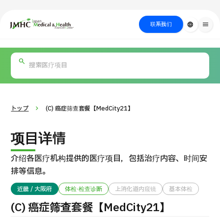
close
日本医疗健康雅旅中心（JMHC）
联系我们
language
menu
PICK UP PROGRAM
按部位・疾
关于日本医疗
按检查・术式・
就诊流程
治疗
搜索美容
病搜索
方法搜索
医疗
トップ
(C) 癌症筛查套餐【MedCity21】
项目详情
介绍各医疗机构提供的医疗项目，包括治疗内容、时间安
排等信息。
近畿 / 大阪府
体检·检查诊断
上消化道内窥镜
基本体检
国际 第二医疗意见（湘南镰仓综合医院）
(C) 癌症筛查套餐【MedCity21】