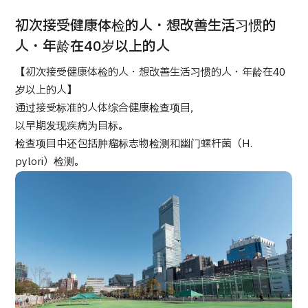
康
治療
治療
初次接受健康体检的人・想改善生活习惯的
2026.01.12
人・年龄在40岁以上的人
【初次接受健康体检的人・想改善生活习惯的人・年龄在40
岁以上的人】
通过接受标准的人体综合健康检查项目，
以早期发现疾病为目标。
检查项目中还包括肿瘤标志物检测和幽门螺杆菌（H.
TOP
pylori）检测。
关于JMHC
面向国际患者
关于日本医疗
就诊流程
医疗项目检索