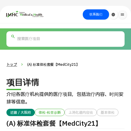
close
日本医疗健康雅旅中心（JMHC）
联系我们
language
menu
PICK UP PROGRAM
按部位・疾
关于日本医疗
按检查・术式・
就诊流程
治疗
搜索美容
病搜索
方法搜索
医疗
トップ
(A) 标准体检套餐【MedCity21】
项目详情
介绍各医疗机构提供的医疗项目，包括治疗内容、时间安
排等信息。
近畿 / 大阪府
体检·检查诊断
上消化道内窥镜
基本体检
国际 第二医疗意见（湘南镰仓综合医院）
(A) 标准体检套餐【MedCity21】