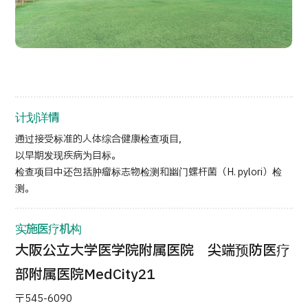
按部位・疾病搜索
按检查・术式・
治疗方法搜索
搜索美容医疗
内容精选
计划详情
新闻
通过接受标准的人体综合健康检查项目，
以早期发现疾病为目标。
面向医疗机构
检查项目中还包括肿瘤标志物检测和幽门螺杆菌（H. pylori）检
测。
运营公司
实施医疗机构
个人信息保护政策
大阪公立大学医学院附属医院 尖端预防医疗
公司指南与政策
部附属医院MedCity21
〒545-6090
JTB治理