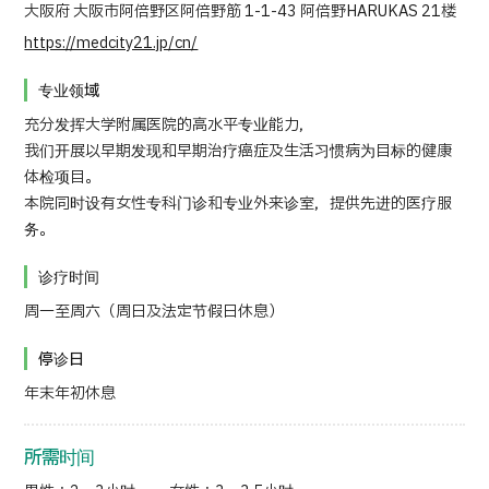
大阪府 大阪市阿倍野区阿倍野筋 1-1-43 阿倍野HARUKAS 21楼
https://medcity21.jp/cn/
日语
英语
汉语
越南语
专业领域
充分发挥大学附属医院的高水平专业能力，
联系我们
我们开展以早期发现和早期治疗癌症及生活习惯病为目标的健康
体检项目。
本院同时设有女性专科门诊和专业外来诊室，提供先进的医疗服
务。
诊疗时间
周一至周六（周日及法定节假日休息）
停诊日
年末年初休息
所需时间